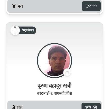
४
मत
पुरुष · ५१
त्रिमूल नेपाल
कृष्ण बहादुर खत्री
काठमाडौं-२, बागमती प्रदेश
३
मत
पुरुष · ४२