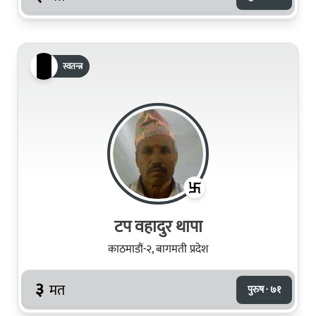
स्वतन्त्र
टप वहादुर थापा
काठमाडौं-२, बागमती प्रदेश
३
मत
पुरुष · ७१