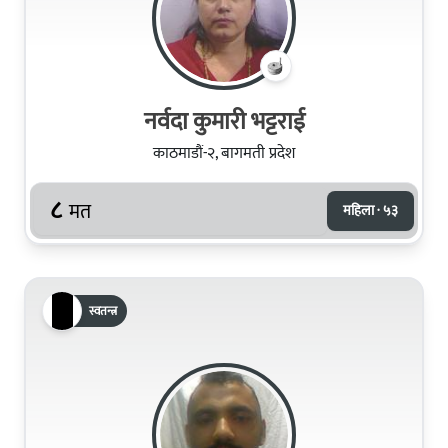
नर्वदा कुमारी भट्टराई
काठमाडौं-२, बागमती प्रदेश
८
मत
महिला · ५३
स्वतन्त्र