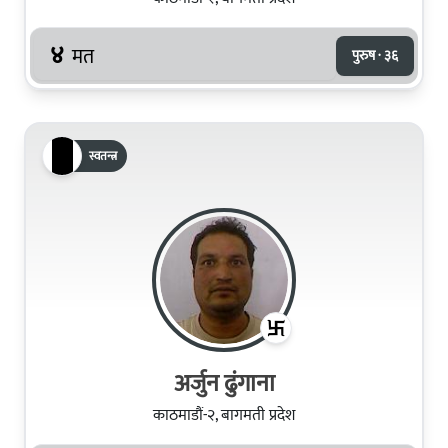
४
मत
पुरुष · ३६
स्वतन्त्र
अर्जुन ढुंगाना
काठमाडौं-२, बागमती प्रदेश