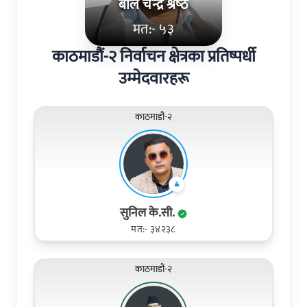
बाल चन्द्र श्रेष्‍ठ
मत:- ५३
काठमाडौं-२ निर्वाचन क्षेत्रका प्रतिष्पर्धी
उम्मेदवारहरू
काठमाडौं-२
सुनिल के.सी.
मत:- ३४२३८
काठमाडौं-२