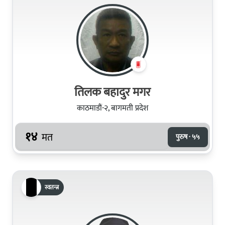
तिलक बहादुर मगर
काठमाडौं-२, बागमती प्रदेश
१४
मत
पुरुष · ५५
स्वतन्त्र