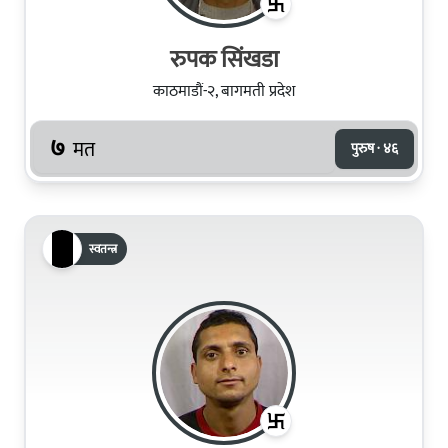
रुपक सिंखडा
काठमाडौं-२, बागमती प्रदेश
७
मत
पुरुष · ४६
स्वतन्त्र