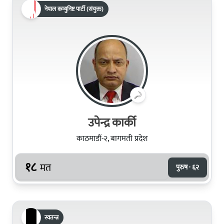
नेपाल कम्युनिष्ट पार्टी (संयुक्त)
उपेन्द्र कार्की
काठमाडौं-२, बागमती प्रदेश
१८
मत
पुरुष · ६२
स्वतन्त्र