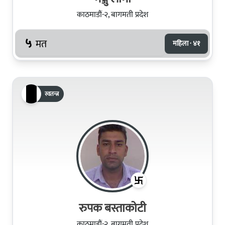
काठमाडौं-२, बागमती प्रदेश
५
मत
महिला · ४१
स्वतन्त्र
रुपक बस्ताकोटी
काठमाडौं-२, बागमती प्रदेश