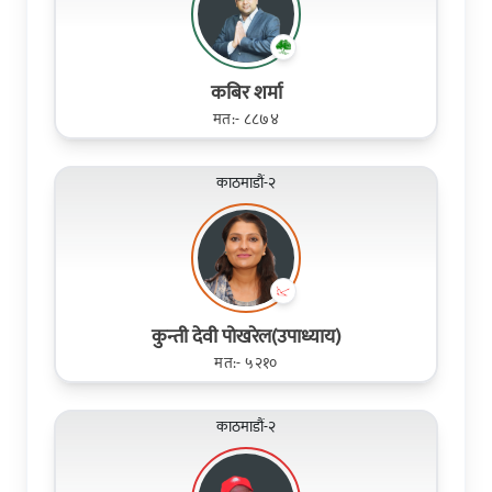
कबिर शर्मा
मत:- ८८७४
काठमाडौं-२
कुन्ती देवी पोखरेल(उपाध्याय)
मत:- ५२१०
काठमाडौं-२