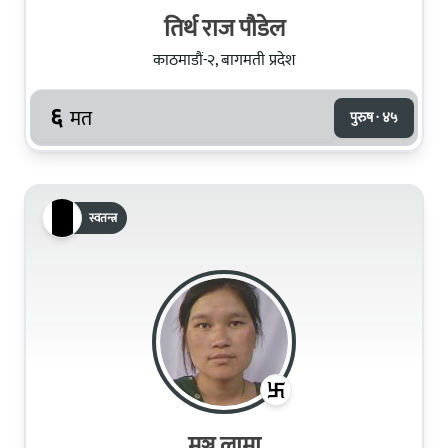
तिर्थ राज पौडेल
काठमाडौं-२, बागमती प्रदेश
६
मत
पुरुष · ४५
स्वतन्त्र
मञ्जु लामा