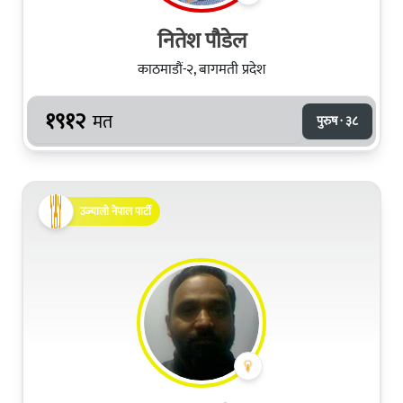
नितेश पौडेल
काठमाडौं-२, बागमती प्रदेश
१९१२
मत
पुरुष · ३८
उज्यालो नेपाल पार्टी