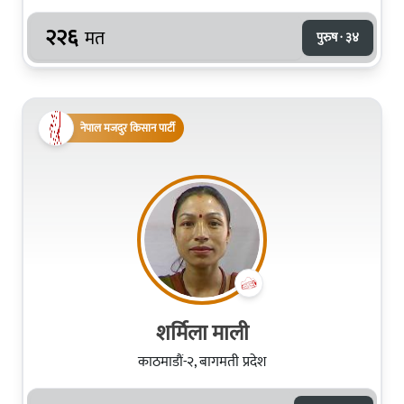
२२६
मत
पुरुष · ३४
नेपाल मजदुर किसान पार्टी
शर्मिला माली
काठमाडौं-२, बागमती प्रदेश