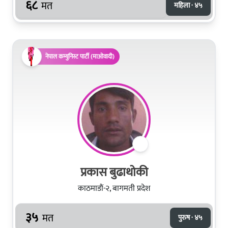
६८
मत
महिला · ४५
नेपाल कम्युनिस्ट पार्टी (माओवादी)
प्रकास बुढाथोकी
काठमाडौं-२, बागमती प्रदेश
३५
मत
पुरुष · ४५