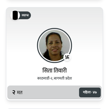
स्वतन्त्र
सिता तिवारी
काठमाडौं-२, बागमती प्रदेश
२
मत
महिला · ४७