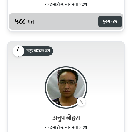
काठमाडौं-२, बागमती प्रदेश
५८८
मत
पुरुष · ४५
राष्ट्रिय परिवर्तन पार्टी
अनुप बोहरा
काठमाडौं-२, बागमती प्रदेश