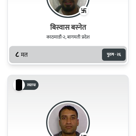
बिस्वास बस्नेत
काठमाडौं-२, बागमती प्रदेश
८
मत
पुरुष · २६
स्वतन्त्र