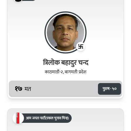
त्रिलोक बहादुर चन्द
काठमाडौं-२, बागमती प्रदेश
१७
मत
पुरुष · ५०
आम जनता पार्टी(एकल चुनाव चिन्ह)