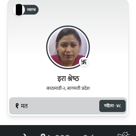
स्वतन्त्र
इरा श्रेष्‍ठ
काठमाडौं-२, बागमती प्रदेश
१
मत
महिला · ४८