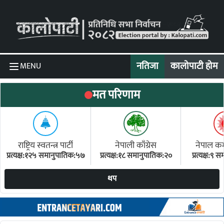
Skip to content
नतिजा
कालोपाटी होम
MENU
मत परिणाम
राष्ट्रिय स्वतन्त्र पार्टी
नेपाली काँग्रेस
नेपाल कम्य
प्रत्यक्ष:१२५ समानुपातिक:५७
प्रत्यक्ष:१८ समानुपातिक:२०
प्रत्यक्ष:९
(ए
थप