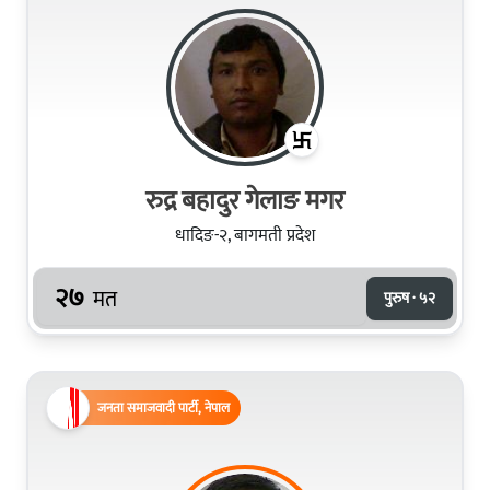
रुद्र बहादुर गेलाङ मगर
धादिङ-२, बागमती प्रदेश
२७
मत
पुरुष · ५२
जनता समाजवादी पार्टी, नेपाल