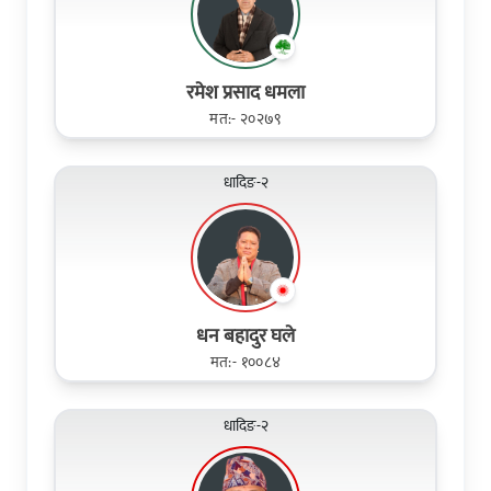
रमेश प्रसाद धमला
मत:- २०२७९
धादिङ-२
धन बहादुर घले
मत:- १००८४
धादिङ-२