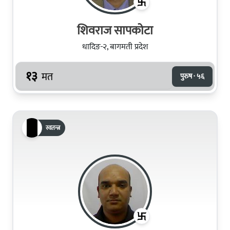
शिवराज सापकोटा
धादिङ-२, बागमती प्रदेश
१३
मत
पुरुष · ५६
स्वतन्त्र