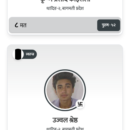
धादिङ-२, बागमती प्रदेश
८
मत
पुरुष · ५२
स्वतन्त्र
उज्वल श्रेष्ठ
धादिङ-२, बागमती प्रदेश