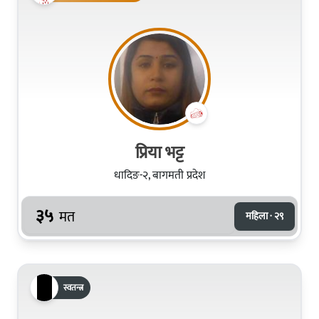
प्रिया भट्ट
धादिङ-२, बागमती प्रदेश
३५
मत
महिला · २९
स्वतन्त्र