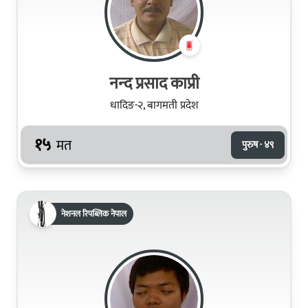
नन्‍द प्रसाद काप्री
धादिङ-२, बागमती प्रदेश
१५
मत
पुरुष · ४९
नेशनल रिपब्लिक नेपाल