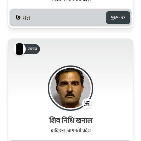
७
मत
पुरुष · २९
स्वतन्त्र
शिव निधि खनाल
धादिङ-२, बागमती प्रदेश