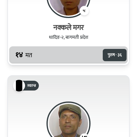
नक्‍कले मगर
धादिङ-२, बागमती प्रदेश
१४
मत
पुरुष · ३६
स्वतन्त्र