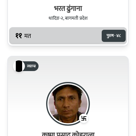
भरत ढुं‌गाना
धादिङ-२, बागमती प्रदेश
११
मत
पुरुष · ४८
स्वतन्त्र
कृष्‍ण प्रसाद कोइराला