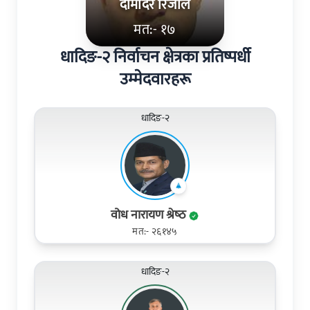
दामोदर रिजाल
मत:- १७
धादिङ-२ निर्वाचन क्षेत्रका प्रतिष्पर्धी
उम्मेदवारहरू
धादिङ-२
वोध नारायण श्रेष्‍ठ
मत:- २६१४५
धादिङ-२