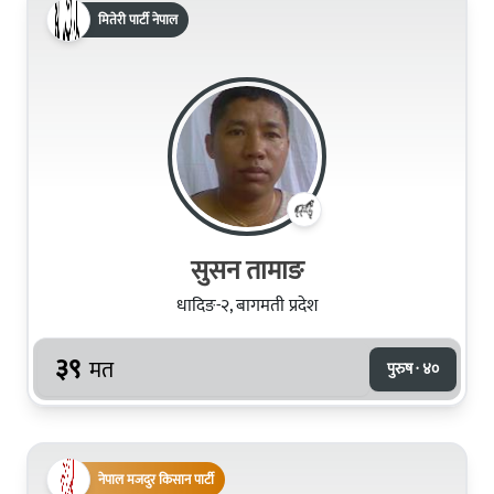
मितेरी पार्टी नेपाल
सुसन तामाङ
धादिङ-२, बागमती प्रदेश
३९
मत
पुरुष · ४०
नेपाल मजदुर किसान पार्टी