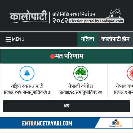
Skip to content
नतिजा
कालोपाटी होम
MENU
मत परिणाम
राष्ट्रिय स्वतन्त्र पार्टी
नेपाली काँग्रेस
नेपाल कम्य
प्रत्यक्ष:१२५ समानुपातिक:५७
प्रत्यक्ष:१८ समानुपातिक:२०
प्रत्यक्ष:९
(ए
थप