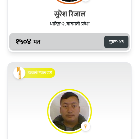
सुरेश रिजाल
धादिङ-२, बागमती प्रदेश
१५०४
मत
पुरुष · ४९
उज्यालो नेपाल पार्टी