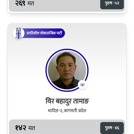
२६९
मत
पुरुष · ५२
प्रगतिशील लोकतान्त्रिक पार्टी
विर बहादुर तामाङ
धादिङ-२, बागमती प्रदेश
१४२
मत
पुरुष · ४६