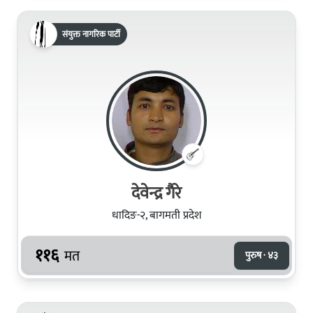
संयुक्त नागरिक पार्टी
देवेन्द्र गैरे
धादिङ-२, बागमती प्रदेश
११६
मत
पुरुष · ४३