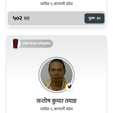
धादिङ-२, बागमती प्रदेश
५०२
मत
पुरुष · ४०
मंगोल नेशनल अर्गनाइजेसन
सन्तोष कुमार तमाङ
धादिङ-२, बागमती प्रदेश