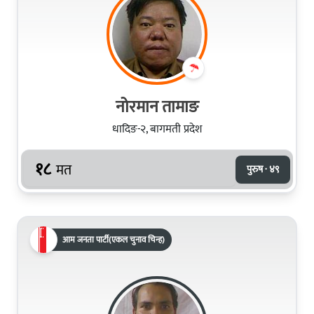
नोरमान तामाङ
धादिङ-२, बागमती प्रदेश
१८
मत
पुरुष · ४९
आम जनता पार्टी(एकल चुनाव चिन्ह)