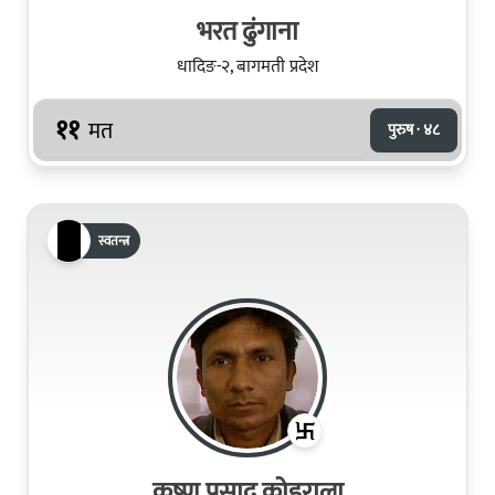
भरत ढुं‌गाना
धादिङ-२, बागमती प्रदेश
११
मत
पुरुष · ४८
स्वतन्त्र
कृष्‍ण प्रसाद कोइराला