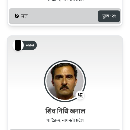
७
मत
पुरुष · २९
स्वतन्त्र
शिव निधि खनाल
धादिङ-२, बागमती प्रदेश