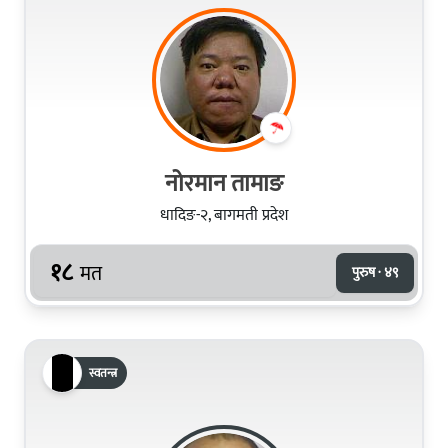
नोरमान तामाङ
धादिङ-२, बागमती प्रदेश
१८
मत
पुरुष · ४९
स्वतन्त्र