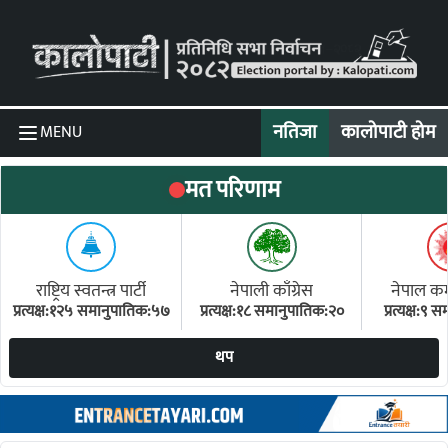
Skip to content
नतिजा
कालोपाटी होम
MENU
मत परिणाम
राष्ट्रिय स्वतन्त्र पार्टी
नेपाली काँग्रेस
नेपाल कम्य
प्रत्यक्ष:१२५ समानुपातिक:५७
प्रत्यक्ष:१८ समानुपातिक:२०
प्रत्यक्ष:९
(ए
थप