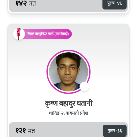
१४२
मत
पुरुष · ४६
नेपाल कम्युनिस्ट पार्टी (माओवादी)
कृष्ण बहादुर घतानी
धादिङ-२, बागमती प्रदेश
१२१
मत
पुरुष · ३६