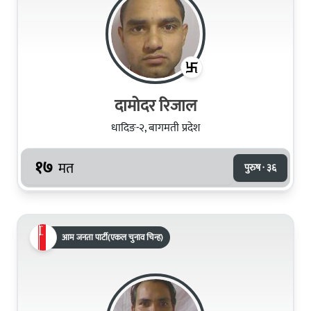
दामोदर रिजाल
धादिङ-२, बागमती प्रदेश
१७
मत
पुरुष · ३६
आम जनता पार्टी(एकल चुनाव चिन्ह)