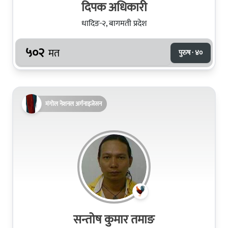
दिपक अधिकारी
धादिङ-२, बागमती प्रदेश
५०२
मत
पुरुष · ४०
मंगोल नेशनल अर्गनाइजेसन
सन्तोष कुमार तमाङ