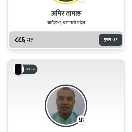
अमिर तामाङ
धादिङ-२, बागमती प्रदेश
८८६
मत
पुरुष · ३९
स्वतन्त्र