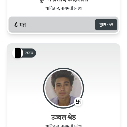
धादिङ-२, बागमती प्रदेश
८
मत
पुरुष · ५२
स्वतन्त्र
उज्वल श्रेष्ठ
धादिङ-२, बागमती प्रदेश