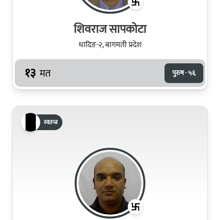
शिवराज सापकोटा
धादिङ-२, बागमती प्रदेश
१३
मत
पुरुष · ५६
स्वतन्त्र