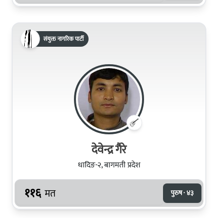
संयुक्त नागरिक पार्टी
देवेन्द्र गैरे
धादिङ-२, बागमती प्रदेश
११६
मत
पुरुष · ४३