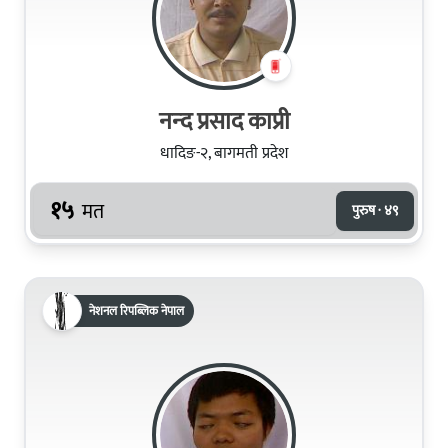
नन्‍द प्रसाद काप्री
धादिङ-२, बागमती प्रदेश
१५
मत
पुरुष · ४९
नेशनल रिपब्लिक नेपाल