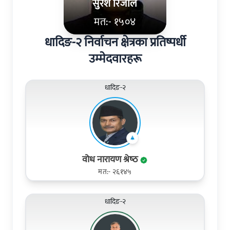
सुरेश रिजाल
मत:- १५०४
धादिङ-२ निर्वाचन क्षेत्रका प्रतिष्पर्धी
उम्मेदवारहरू
धादिङ-२
वोध नारायण श्रेष्‍ठ
मत:- २६१४५
धादिङ-२