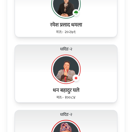
रमेश प्रसाद धमला
मत:- २०२७९
धादिङ-२
धन बहादुर घले
मत:- १००८४
धादिङ-२