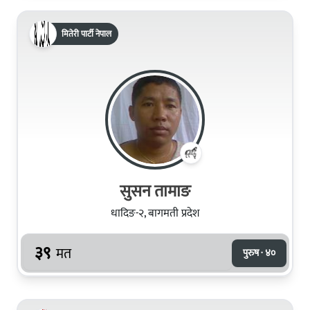
मितेरी पार्टी नेपाल
सुसन तामाङ
धादिङ-२, बागमती प्रदेश
३९
मत
पुरुष · ४०