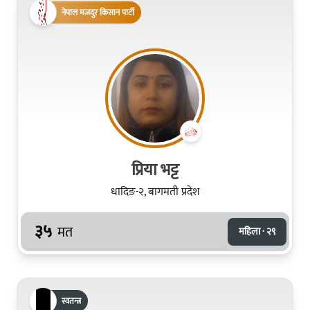
नेपाल मजदुर किसान पार्टी
प्रिया भट्ट
धादिङ-२, बागमती प्रदेश
३५
मत
महिला · २९
स्वतन्त्र