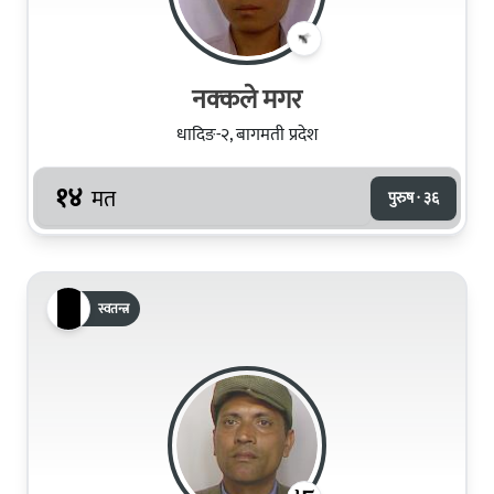
नक्‍कले मगर
धादिङ-२, बागमती प्रदेश
१४
मत
पुरुष · ३६
स्वतन्त्र