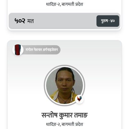
धादिङ-२, बागमती प्रदेश
५०२
मत
पुरुष · ४०
मंगोल नेशनल अर्गनाइजेसन
सन्तोष कुमार तमाङ
धादिङ-२, बागमती प्रदेश