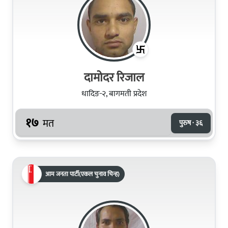
दामोदर रिजाल
धादिङ-२, बागमती प्रदेश
१७
मत
पुरुष · ३६
आम जनता पार्टी(एकल चुनाव चिन्ह)