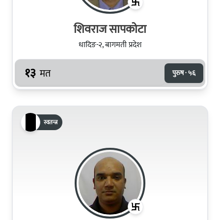
शिवराज सापकोटा
धादिङ-२, बागमती प्रदेश
१३
मत
पुरुष · ५६
स्वतन्त्र