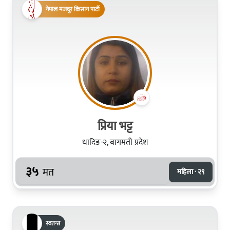
नेपाल मजदुर किसान पार्टी
प्रिया भट्ट
धादिङ-२, बागमती प्रदेश
३५
मत
महिला · २९
स्वतन्त्र