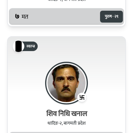
७
मत
पुरुष · २९
स्वतन्त्र
शिव निधि खनाल
धादिङ-२, बागमती प्रदेश