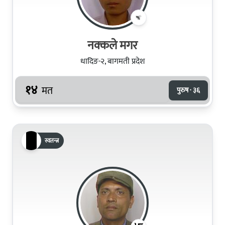
नक्‍कले मगर
धादिङ-२, बागमती प्रदेश
१४
मत
पुरुष · ३६
स्वतन्त्र