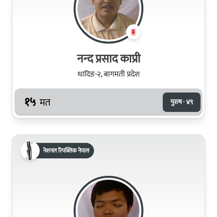
नन्‍द प्रसाद काप्री
धादिङ-२, बागमती प्रदेश
१५
मत
पुरुष · ४९
नेशनल रिपब्लिक नेपाल