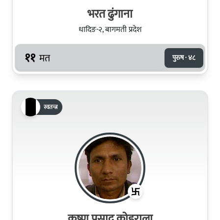
भरत ढुं‌गाना
धादिङ-२, बागमती प्रदेश
११
मत
पुरुष · ४८
स्वतन्त्र
कृष्‍ण प्रसाद कोइराला