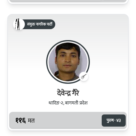
संयुक्त नागरिक पार्टी
देवेन्द्र गैरे
धादिङ-२, बागमती प्रदेश
११६
मत
पुरुष · ४३