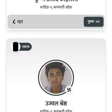
धादिङ-२, बागमती प्रदेश
८
मत
पुरुष · ५२
स्वतन्त्र
उज्वल श्रेष्ठ
धादिङ-२, बागमती प्रदेश