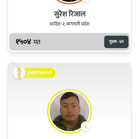
सुरेश रिजाल
धादिङ-२, बागमती प्रदेश
१५०४
मत
पुरुष · ४९
उज्यालो नेपाल पार्टी