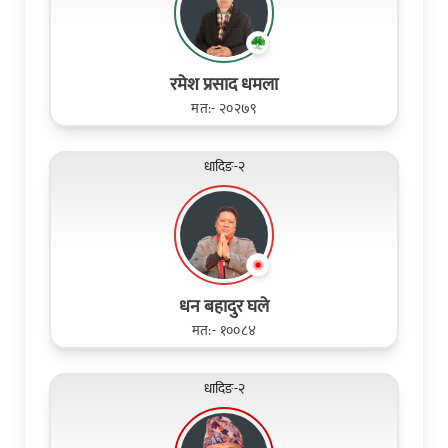
रमेश प्रसाद धमला
मत:- २०२७९
धादिङ-२
धन बहादुर घले
मत:- १००८४
धादिङ-२