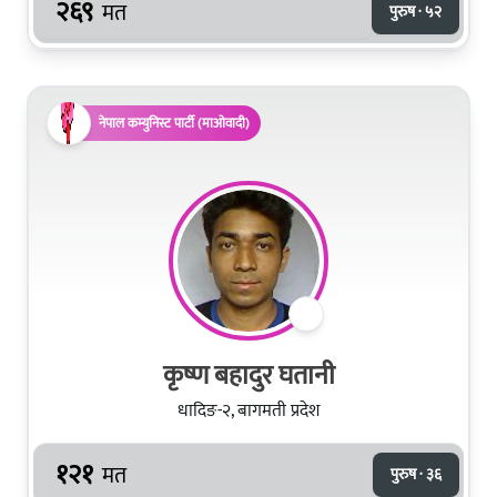
२६९
मत
पुरुष · ५२
नेपाल कम्युनिस्ट पार्टी (माओवादी)
कृष्ण बहादुर घतानी
धादिङ-२, बागमती प्रदेश
१२१
मत
पुरुष · ३६