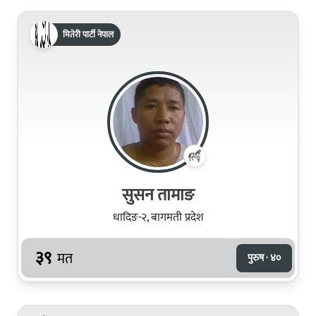
मितेरी पार्टी नेपाल
सुसन तामाङ
धादिङ-२, बागमती प्रदेश
३९
मत
पुरुष · ४०