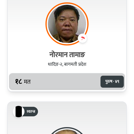
नोरमान तामाङ
धादिङ-२, बागमती प्रदेश
१८
मत
पुरुष · ४९
स्वतन्त्र