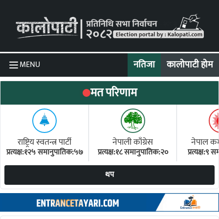
Skip to content
नतिजा
कालोपाटी होम
MENU
मत परिणाम
राष्ट्रिय स्वतन्त्र पार्टी
नेपाली काँग्रेस
नेपाल कम्य
प्रत्यक्ष:१२५ समानुपातिक:५७
प्रत्यक्ष:१८ समानुपातिक:२०
प्रत्यक्ष:९
(ए
थप