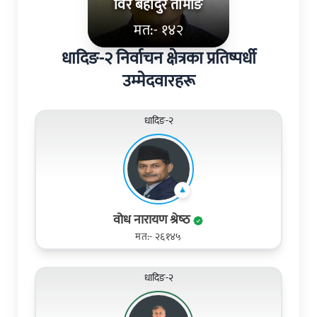
विर बहादुर तामाङ
मत:- १४२
धादिङ-२ निर्वाचन क्षेत्रका प्रतिष्पर्धी
उम्मेदवारहरू
धादिङ-२
वोध नारायण श्रेष्‍ठ
मत:- २६१४५
धादिङ-२