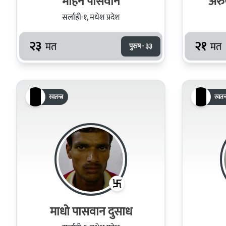
मोहन पासवान
सर्लाही-१, मधेश प्रदेश
२३
२१
मत
मत
पुरुष · ३३
स्वतन्त्र
स्वतन्त
माधो पासवान दुसाध