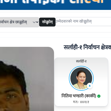
खोज्नुहोस्
Search candidates
सर्लाही-१ निर्वाचन क्षेत्र
सर्लाही-१
नितिमा भण्डारी (कार्की)
मत:- ४४१८१