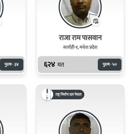
राजा राम पासवान
सर्लाही-१, मधेश प्रदेश
६२४
मत
पुरुष · ३४
पुरुष · ५०
राष्ट्र निर्माण दल नेपाल