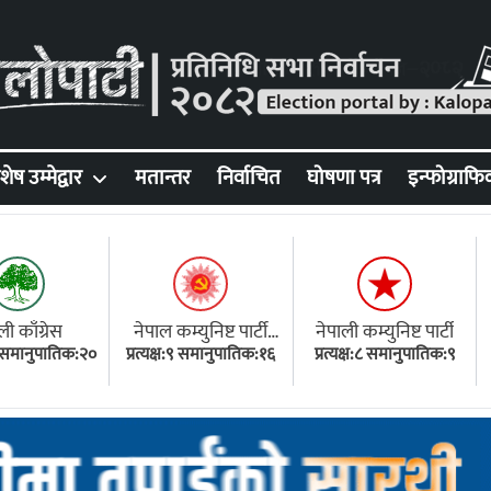
शेष उम्मेद्वार
मतान्तर
निर्वाचित
घोषणा पत्र
इन्फोग्राफि
ली काँग्रेस
नेपाल कम्युनिष्ट पार्टी
नेपाली कम्युनिष्ट पार्टी
१८ समानुपातिक:२०
प्रत्यक्ष:९ समानुपातिक:१६
(एमाले)
प्रत्यक्ष:८ समानुपातिक:९