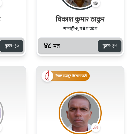
ठ
विकाश कुमार ठाकुर
सर्लाही-१, मधेश प्रदेश
४८
मत
पुरुष · ३०
पुरुष · ३४
नेपाल मजदुर किसान पार्टी