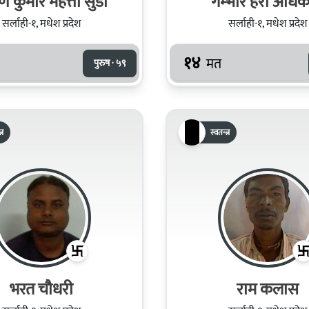
अरुण कुमार महत्तो सुडी
गम्भीर हरी अधिक
सर्लाही-१, मधेश प्रदेश
सर्लाही-१, मधेश प्रदेश
१४
मत
पुरुष · ५९
्र
स्वतन्त्र
भरत चौधरी
राम कलास