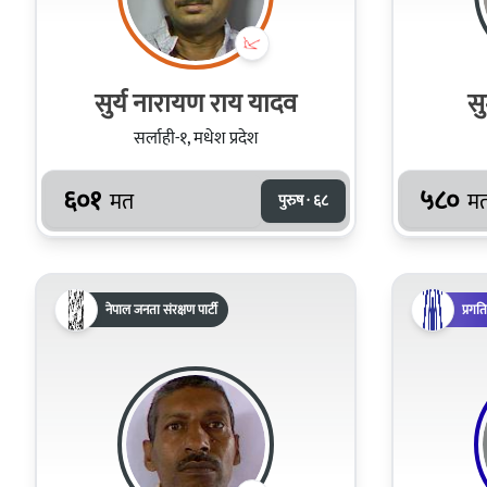
सुर्य नारायण राय यादव
स
सर्लाही-१, मधेश प्रदेश
६०१
५८०
मत
म
पुरुष · ६८
नेपाल जनता संरक्षण पार्टी
प्रगत