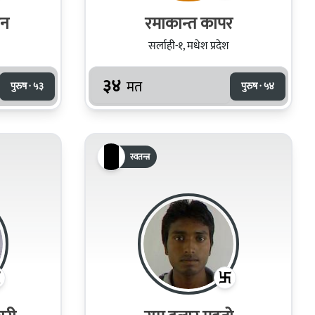
जन
रमाकान्त कापर
सर्लाही-१, मधेश प्रदेश
३४
मत
पुरुष · ५३
पुरुष · ५४
स्वतन्त्र