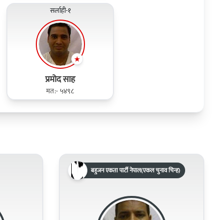
सर्लाही-१
प्रमोद साह
मत:- ५४९८
बहुजन एकता पार्टी नेपाल(एकल चुनाव चिन्ह)