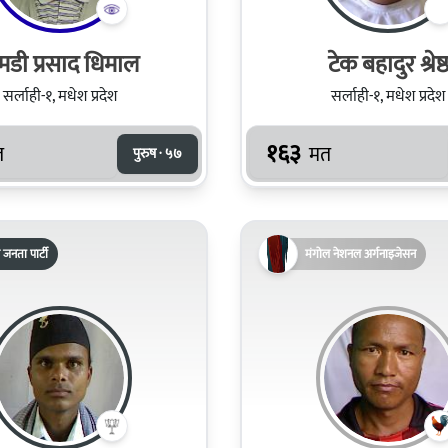
मडी प्रसाद धिमाल
टेक बहादुर श्रेष्
सर्लाही-१, मधेश प्रदेश
सर्लाही-१, मधेश प्रदेश
१६३
त
मत
पुरुष · ५७
 जनता पार्टी
मंगोल नेशनल अर्गनाइजेसन