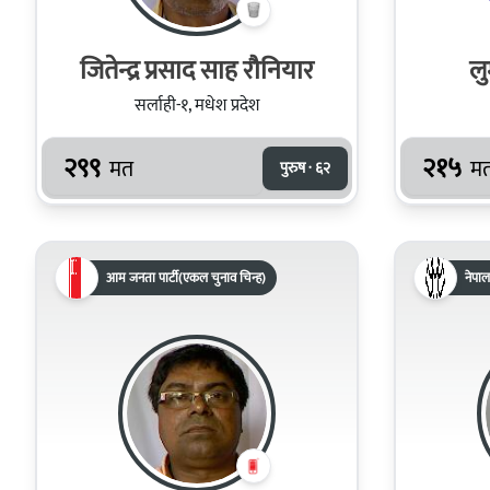
जितेन्द्र प्रसाद साह रौनियार
लु
सर्लाही-१, मधेश प्रदेश
२९९
२१५
मत
म
पुरुष · ६२
आम जनता पार्टी(एकल चुनाव चिन्ह)
नेपाल