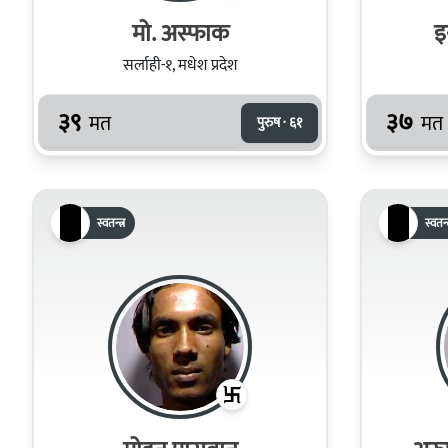
मो. अस्‍फाक
इ
सर्लाही-१, मधेश प्रदेश
३९
३७
मत
मत
पुरुष · ६१
स्वतन्त्र
स्वतन्त