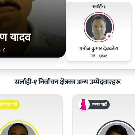
सर्लाही-१
्षण यादव
मनोज कुमार देबकोटा
- ८
मत:- ६१०१
सर्लाही-१ निर्वाचन क्षेत्रका अन्य उम्मेदवारहरू
लो नेपाल पार्टी
जनमत पार्टी