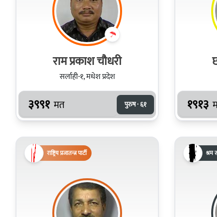
राम प्रकाश चौधरी
छ
सर्लाही-१, मधेश प्रदेश
३९९१
१९१३
मत
पुरुष · ६१
राष्ट्रिय प्रजातन्त्र पार्टी
श्रम स