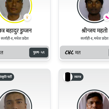
त्र बहादुर डुम्जन
श्रीन्जय महतो
सर्लाही-१, मधेश प्रदेश
सर्लाही-१, मधेश प्रदेश
८४८
मत
मत
पुरुष · ५९
ंस्कृति पार्टी
स्वतन्त्र