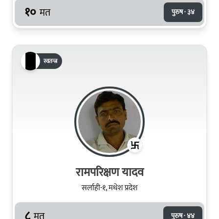
१०
मत
पुरुष · ३४
स्वतन्त्र
रामपरिक्षण यादव
सर्लाही-१, मधेश प्रदेश
८
मत
पुरुष · ४४