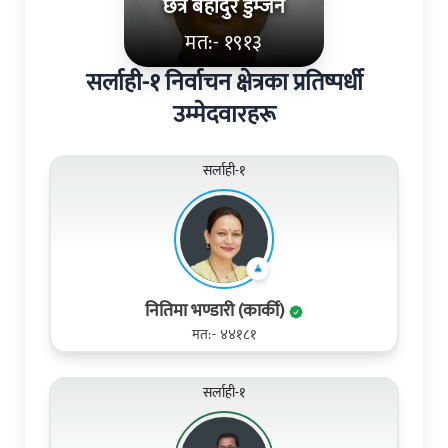
छत्र बहादुर डुम्जन
मत:- १९१३
सर्लाही-१ निर्वाचन क्षेत्रका प्रतिष्पर्धी
उम्मेदवारहरू
सर्लाही-१
नितिमा भण्डारी (कार्की)
मत:- ४४१८१
सर्लाही-१