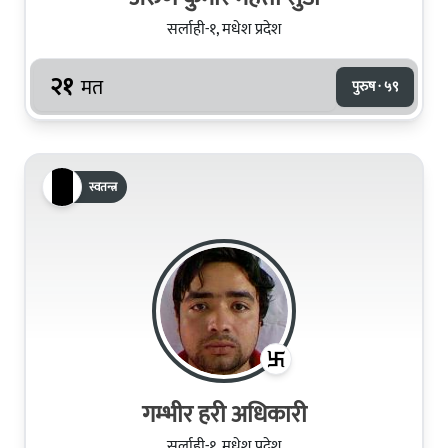
सर्लाही-१, मधेश प्रदेश
२१
मत
पुरुष · ५९
स्वतन्त्र
गम्भीर हरी अधिकारी
सर्लाही-१, मधेश प्रदेश