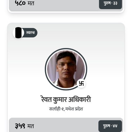
५८०
मत
पुरुष · ३३
स्वतन्त्र
रेवत कुमार अधिकारी
सर्लाही-१, मधेश प्रदेश
३५९
मत
पुरुष · ४४