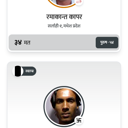
रमाकान्त कापर
सर्लाही-१, मधेश प्रदेश
३४
मत
पुरुष · ५४
स्वतन्त्र