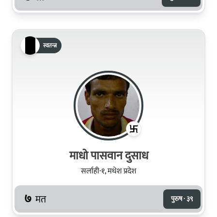
स्वतन्त्र
माधो पासवान दुसाध
सर्लाही-१, मधेश प्रदेश
७
मत
पुरुष · ३९