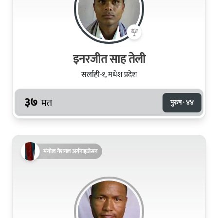
इनरजीत साह तेली
सर्लाही-१, मधेश प्रदेश
३७
मत
पुरुष · ४४
मंगोल नेशनल अर्गनाइजेसन