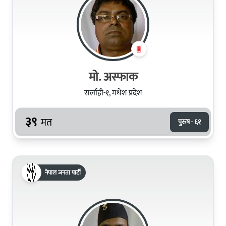
मो. अस्‍फाक
सर्लाही-१, मधेश प्रदेश
३९
मत
पुरुष · ६१
नेपाल जनता पार्टी