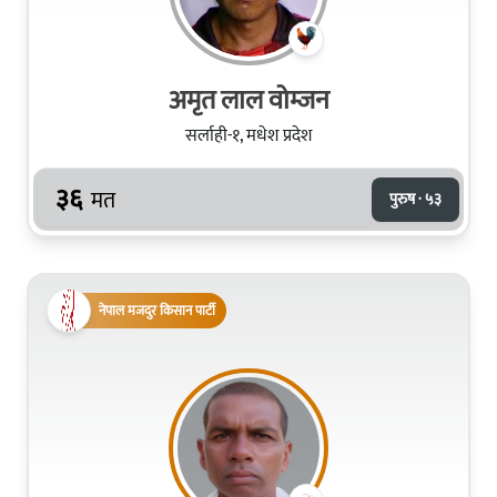
अमृत लाल वोम्जन
सर्लाही-१, मधेश प्रदेश
३६
मत
पुरुष · ५३
नेपाल मजदुर किसान पार्टी