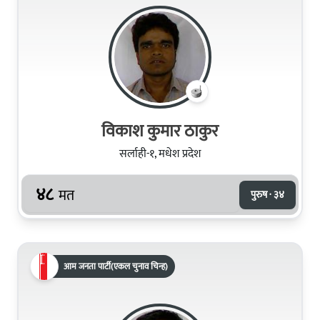
विकाश कुमार ठाकुर
सर्लाही-१, मधेश प्रदेश
४८
मत
पुरुष · ३४
आम जनता पार्टी(एकल चुनाव चिन्ह)