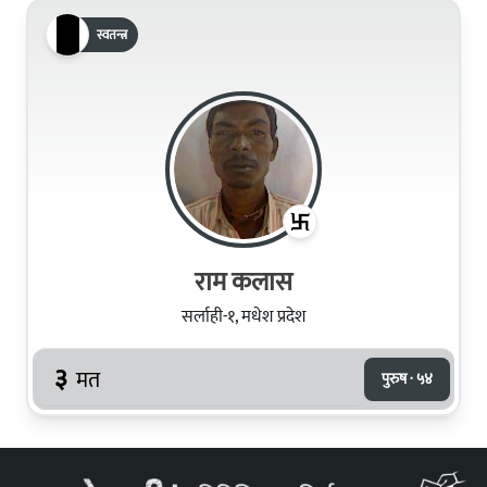
स्वतन्त्र
राम कलास
सर्लाही-१, मधेश प्रदेश
३
मत
पुरुष · ५४