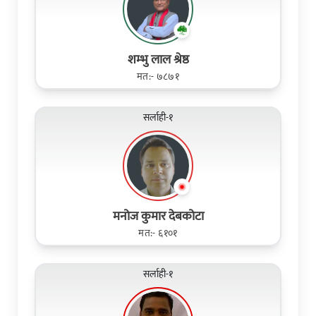
शम्भु लाल श्रेष्ठ
मत:- ७८७१
सर्लाही-१
मनोज कुमार देबकोटा
मत:- ६१०१
सर्लाही-१