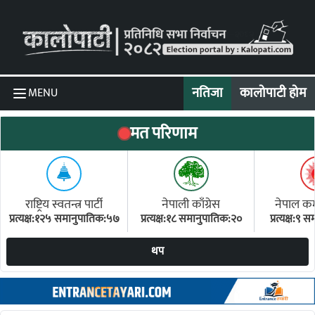
Skip to content
नतिजा
कालोपाटी होम
MENU
मत परिणाम
राष्ट्रिय स्वतन्त्र पार्टी
नेपाली काँग्रेस
नेपाल कम्य
प्रत्यक्ष:१२५ समानुपातिक:५७
प्रत्यक्ष:१८ समानुपातिक:२०
प्रत्यक्ष:९
(ए
थप