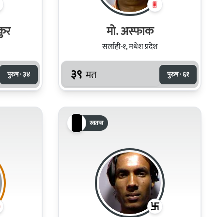
कुर
मो. अस्‍फाक
सर्लाही-१, मधेश प्रदेश
३९
मत
पुरुष · ३४
पुरुष · ६१
स्वतन्त्र