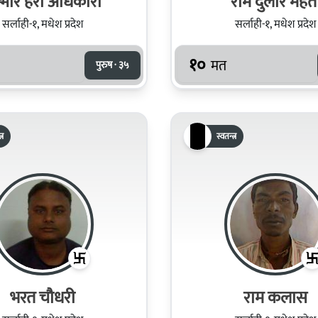
्भीर हरी अधिकारी
राम दुलार महत
सर्लाही-१, मधेश प्रदेश
सर्लाही-१, मधेश प्रदेश
१०
मत
पुरुष · ३५
्र
स्वतन्त्र
भरत चौधरी
राम कलास