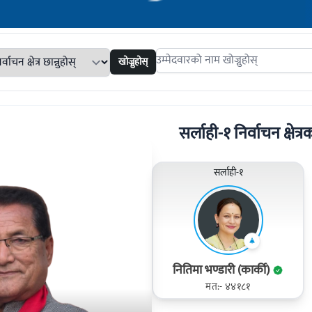
खोज्नुहोस्
Search candidates
सर्लाही-१ निर्वाचन क्षेत्र
सर्लाही-१
नितिमा भण्डारी (कार्की)
मत:- ४४१८१