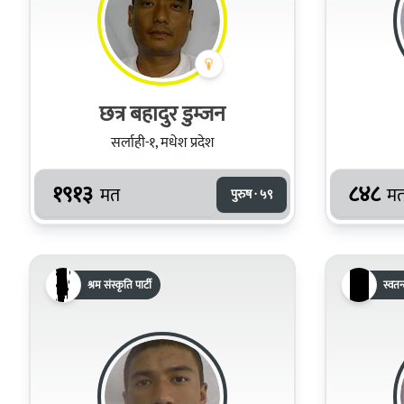
छत्र बहादुर डुम्जन
सर्लाही-१, मधेश प्रदेश
१९१३
८४८
मत
म
पुरुष · ५९
श्रम संस्कृति पार्टी
स्वतन्त