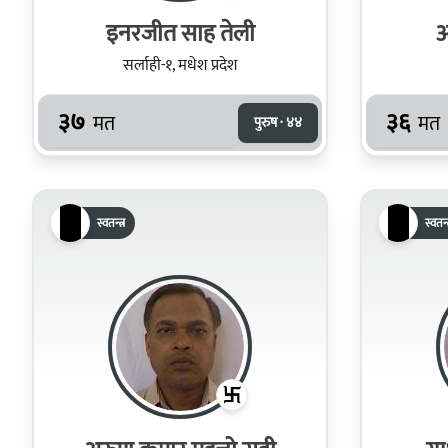
इनरजीत साह तेली
अ
सर्लाही-१, मधेश प्रदेश
३७
३६
मत
मत
पुरुष · ४४
स्वतन्त्र
स्वतन्त