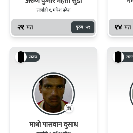
अरुण कुमार महत्तो सुडी
गम
सर्लाही-१, मधेश प्रदेश
२१
१४
मत
मत
पुरुष · ५९
स्वतन्त्र
स्वतन्त
माधो पासवान दुसाध