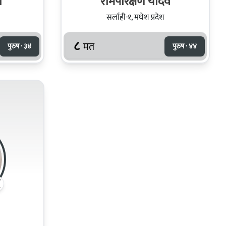
ो
रामपरिक्षण यादव
सर्लाही-१, मधेश प्रदेश
८
मत
पुरुष · ३४
पुरुष · ४४