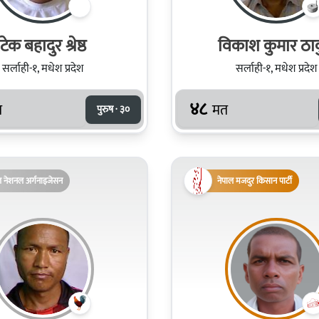
टेक बहादुर श्रेष्ठ
विकाश कुमार ठा
सर्लाही-१, मधेश प्रदेश
सर्लाही-१, मधेश प्रदेश
४८
त
मत
पुरुष · ३०
ल नेशनल अर्गनाइजेसन
नेपाल मजदुर किसान पार्टी