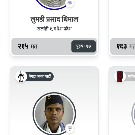
लुमडी प्रसाद धिमाल
सर्लाही-१, मधेश प्रदेश
२१५
१६३
मत
म
पुरुष · ५७
नेपाल जनता पार्टी
मंगो