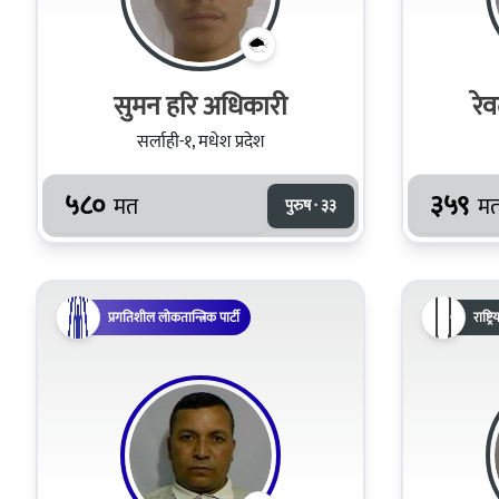
सुमन हरि अधिकारी
रे
सर्लाही-१, मधेश प्रदेश
५८०
३५९
मत
म
पुरुष · ३३
प्रगतिशील लोकतान्त्रिक पार्टी
राष्ट्