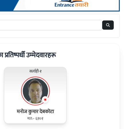
का प्रतिष्पर्धी उम्मेदवारहरू
सर्लाही-१
मनोज कुमार देबकोटा
मत:- ६१०१