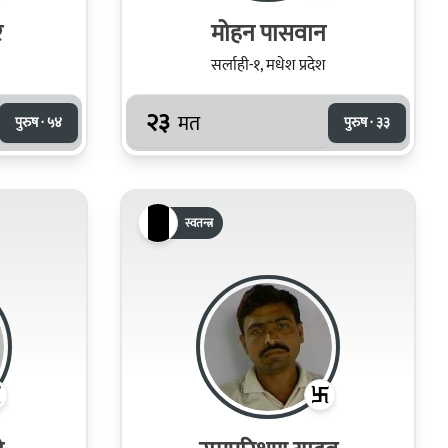
र
मोहन पासवान
सर्लाही-१, मधेश प्रदेश
२३
मत
पुरुष · ५४
पुरुष · ३३
स्वतन्त्र