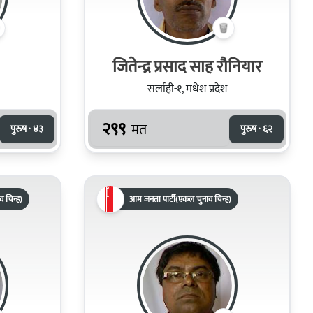
जितेन्द्र प्रसाद साह रौनियार
सर्लाही-१, मधेश प्रदेश
२९९
मत
पुरुष · ४३
पुरुष · ६२
ाव चिन्ह)
आम जनता पार्टी(एकल चुनाव चिन्ह)