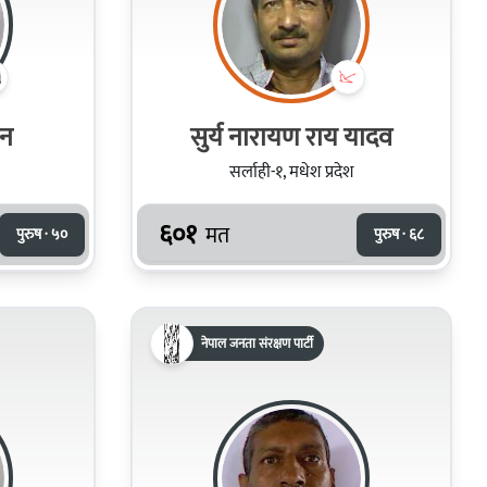
ान
सुर्य नारायण राय यादव
सर्लाही-१, मधेश प्रदेश
६०१
मत
पुरुष · ५०
पुरुष · ६८
नेपाल जनता संरक्षण पार्टी