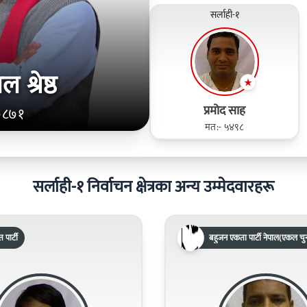
सर्लाही-१
 श्रेष्ठ
प्रमोद साह
७८७१
मत:- ५४९८
सर्लाही-१ निर्वाचन क्षेत्रका अन्य उम्मेदवारहरू
पार्टी
बहुजन एकता पार्टी नेपाल(एकल चुन