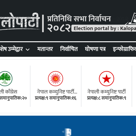
शेष उम्मेद्वार
मतान्तर
निर्वाचित
घोषणा पत्र
इन्फोग्राफि
ली काँग्रेस
नेपाल कम्युनिष्ट पार्टी
नेपाली कम्युनिष्ट पार्टी
१८ समानुपातिक:२०
प्रत्यक्ष:९ समानुपातिक:१६
(एमाले)
प्रत्यक्ष:८ समानुपातिक:९