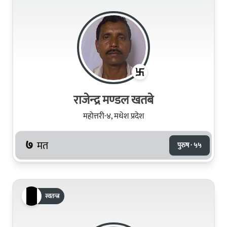
राजेन्‍द्र मण्‍डल खतबे
महोत्तरी-४, मधेश प्रदेश
७
मत
पुरुष · ५५
स्वतन्त्र