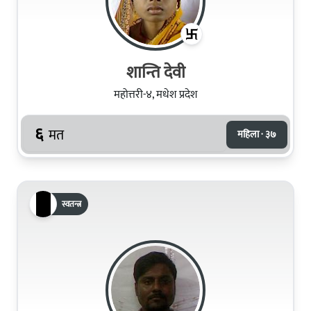
शान्ति देवी
महोत्तरी-४, मधेश प्रदेश
६
मत
महिला · ३७
स्वतन्त्र