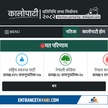
Skip to content
नतिजा
कालोपाटी होम
MENU
मत परिणाम
राष्ट्रिय स्वतन्त्र पार्टी
नेपाली काँग्रेस
नेपाल कम्य
प्रत्यक्ष:१२५ समानुपातिक:५७
प्रत्यक्ष:१८ समानुपातिक:२०
प्रत्यक्ष:९
(ए
थप