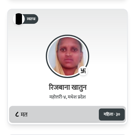
स्वतन्त्र
रिजबाना खातुन
महोत्तरी-४, मधेश प्रदेश
८
मत
महिला · ३०