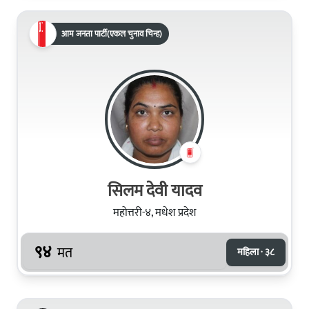
आम जनता पार्टी(एकल चुनाव चिन्ह)
सिलम देवी यादव
महोत्तरी-४, मधेश प्रदेश
९४
मत
महिला · ३८