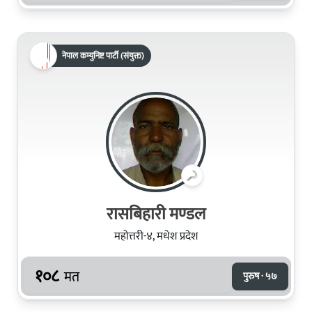
नेपाल कम्युनिष्ट पार्टी (संयुक्त)
रासबिहारी मण्‍डल
महोत्तरी-४, मधेश प्रदेश
१०८
मत
पुरुष · ५७