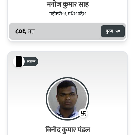
मनोज कुमार साह
महोत्तरी-४, मधेश प्रदेश
८०६
मत
पुरुष · ५०
स्वतन्त्र
विनोद कुमार मंडल