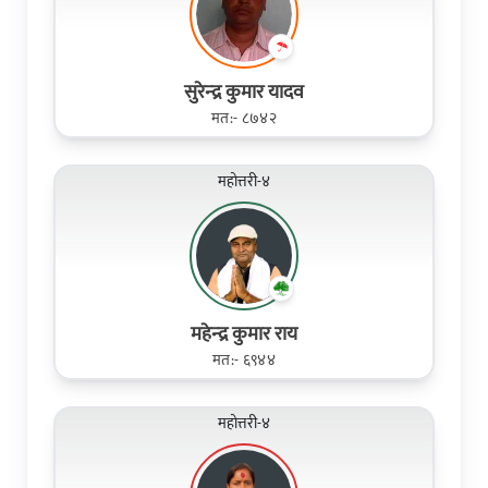
सुरेन्‍द्र कुमार यादव
मत:- ८७४२
महोत्तरी-४
महेन्‍द्र कुमार राय
मत:- ६९४४
महोत्तरी-४