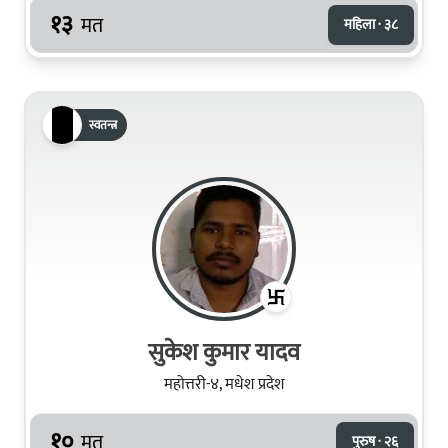
१३
मत
महिला · ३८
स्वतन्त्र
सुकेश कुमार यादव
महोत्तरी-४, मधेश प्रदेश
१०
मत
पुरुष · २६