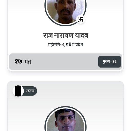
राज नारायण यादब
महोत्तरी-४, मधेश प्रदेश
१७
मत
पुरुष · ६२
स्वतन्त्र