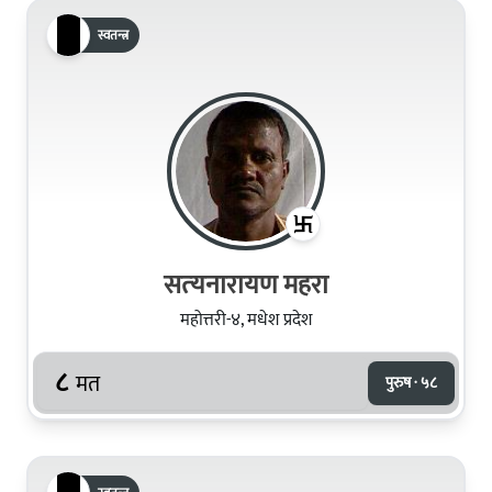
स्वतन्त्र
सत्‍यनारायण महरा
महोत्तरी-४, मधेश प्रदेश
८
मत
पुरुष · ५८