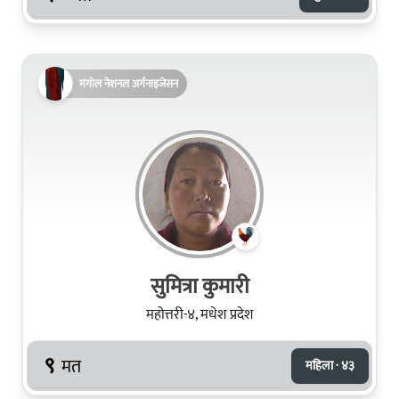
मंगोल नेशनल अर्गनाइजेसन
सुमित्रा कुमारी
महोत्तरी-४, मधेश प्रदेश
९
मत
महिला · ४३