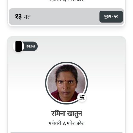
१३
मत
पुरुष · ५०
स्वतन्त्र
रमिना खातुन
महोत्तरी-४, मधेश प्रदेश