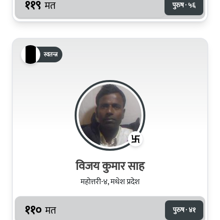
११९
मत
पुरुष · ५६
स्वतन्त्र
विजय कुमार साह
महोत्तरी-४, मधेश प्रदेश
११०
मत
पुरुष · ४१