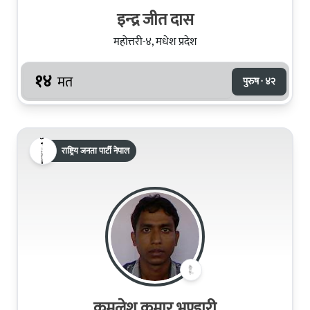
इन्‍द्र जीत दास
महोत्तरी-४, मधेश प्रदेश
१४
मत
पुरुष · ४२
राष्ट्रिय जनता पार्टी नेपाल
कमलेश कुमार भण्डारी