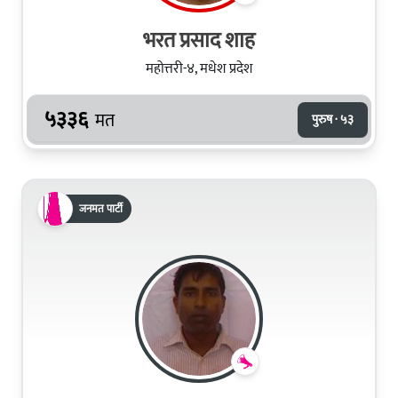
भरत प्रसाद शाह
महोत्तरी-४, मधेश प्रदेश
५३३६
मत
पुरुष · ५३
जनमत पार्टी