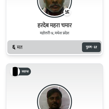
हरदेब महरा चमार
महोत्तरी-४, मधेश प्रदेश
६
मत
पुरुष · ६१
स्वतन्त्र