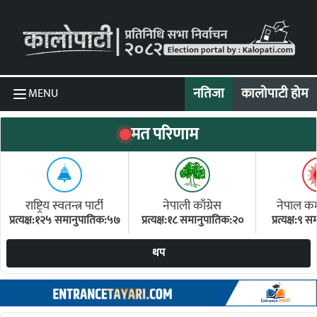
Skip to content
नतिजा
कालोपाटी होम
MENU
मत परिणाम
राष्ट्रिय स्वतन्त्र पार्टी
नेपाली काँग्रेस
नेपाल कम्य
प्रत्यक्ष:१२५ समानुपातिक:५७
प्रत्यक्ष:१८ समानुपातिक:२०
प्रत्यक्ष:९
(ए
थप