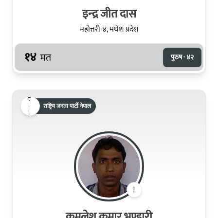
इन्‍द्र जीत दास
महोत्तरी-४, मधेश प्रदेश
१४
मत
पुरुष · ४२
राष्ट्रिय जनता पार्टी नेपाल
कमलेश कुमार भण्डारी