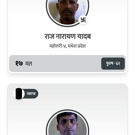
राज नारायण यादब
महोत्तरी-४, मधेश प्रदेश
१७
मत
पुरुष · ६२
स्वतन्त्र