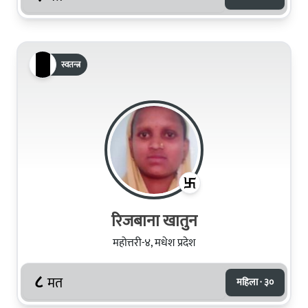
स्वतन्त्र
रिजबाना खातुन
महोत्तरी-४, मधेश प्रदेश
८
मत
महिला · ३०