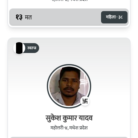
१३
मत
महिला · ३८
स्वतन्त्र
सुकेश कुमार यादव
महोत्तरी-४, मधेश प्रदेश