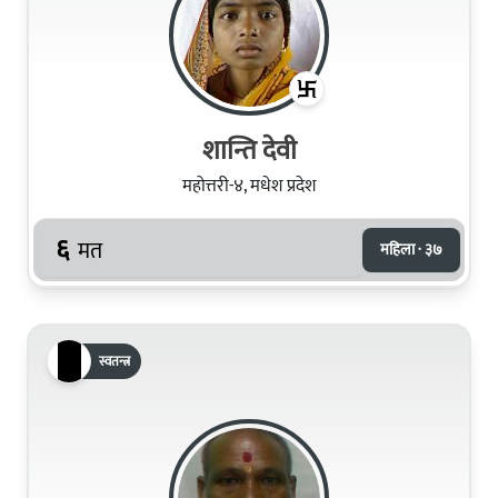
शान्ति देवी
महोत्तरी-४, मधेश प्रदेश
६
मत
महिला · ३७
स्वतन्त्र