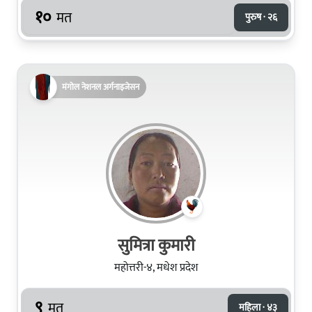
१०
मत
पुरुष · २६
मंगोल नेशनल अर्गनाइजेसन
सुमित्रा कुमारी
महोत्तरी-४, मधेश प्रदेश
९
मत
महिला · ४३