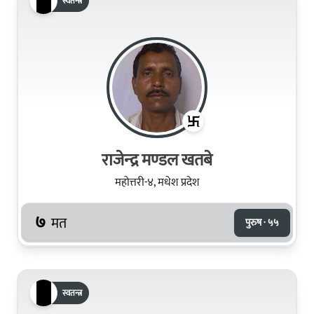
स्वतन्त्र
राजेन्‍द्र मण्‍डल खतबे
महोत्तरी-४, मधेश प्रदेश
७
मत
पुरुष · ५५
स्वतन्त्र