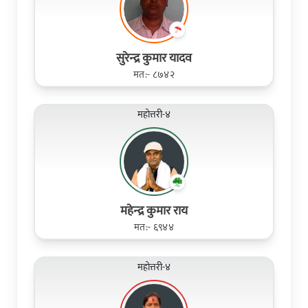
सुरेन्‍द्र कुमार यादव
मत:- ८७४२
महोत्तरी-४
महेन्‍द्र कुमार राय
मत:- ६९४४
महोत्तरी-४