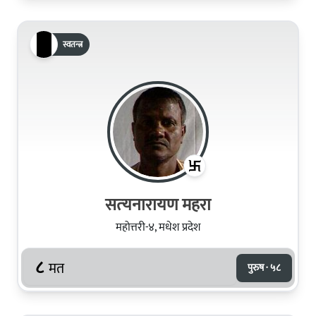
स्वतन्त्र
सत्‍यनारायण महरा
महोत्तरी-४, मधेश प्रदेश
८
मत
पुरुष · ५८