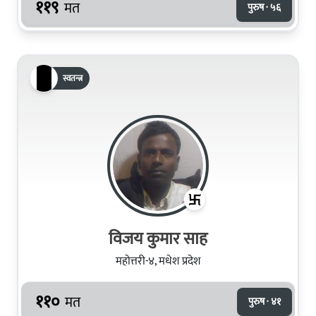
११९
मत
पुरुष · ५६
स्वतन्त्र
विजय कुमार साह
महोत्तरी-४, मधेश प्रदेश
११०
मत
पुरुष · ४१