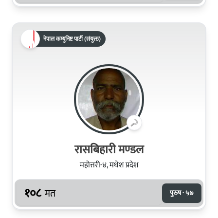
नेपाल कम्युनिष्ट पार्टी (संयुक्त)
रासबिहारी मण्‍डल
महोत्तरी-४, मधेश प्रदेश
१०८
मत
पुरुष · ५७