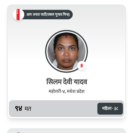
आम जनता पार्टी(एकल चुनाव चिन्ह)
सिलम देवी यादव
महोत्तरी-४, मधेश प्रदेश
९४
मत
महिला · ३८