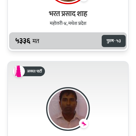
भरत प्रसाद शाह
महोत्तरी-४, मधेश प्रदेश
५३३६
मत
पुरुष · ५३
जनमत पार्टी