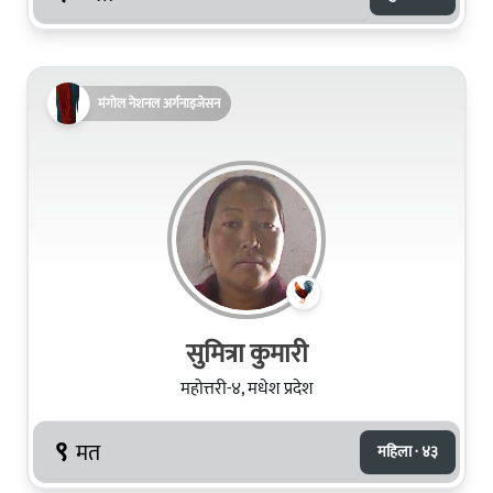
मंगोल नेशनल अर्गनाइजेसन
सुमित्रा कुमारी
महोत्तरी-४, मधेश प्रदेश
९
मत
महिला · ४३