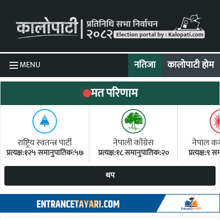
Skip to content
नतिजा
कालोपाटी होम
MENU
मत परिणाम
राष्ट्रिय स्वतन्त्र पार्टी
नेपाली काँग्रेस
नेपाल कम्य
प्रत्यक्ष:१२५ समानुपातिक:५७
प्रत्यक्ष:१८ समानुपातिक:२०
प्रत्यक्ष:९
(ए
थप