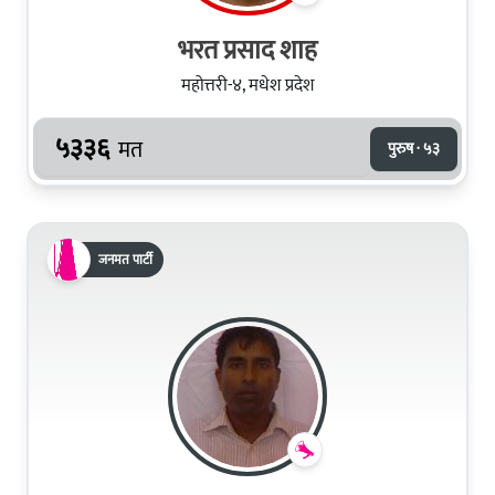
भरत प्रसाद शाह
महोत्तरी-४, मधेश प्रदेश
५३३६
मत
पुरुष · ५३
जनमत पार्टी