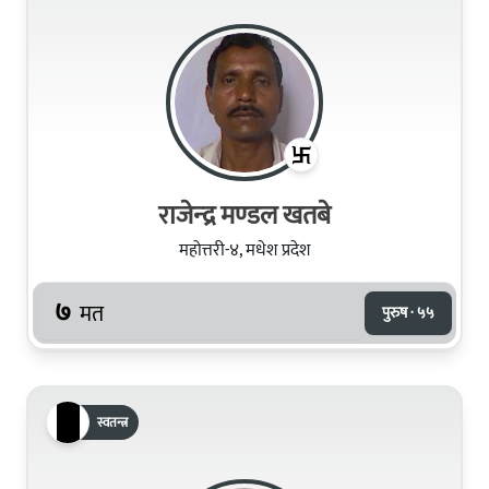
राजेन्‍द्र मण्‍डल खतबे
महोत्तरी-४, मधेश प्रदेश
७
मत
पुरुष · ५५
स्वतन्त्र