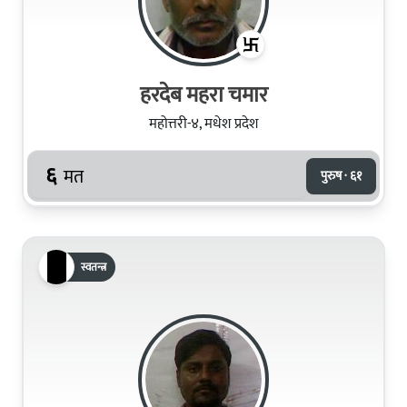
हरदेब महरा चमार
महोत्तरी-४, मधेश प्रदेश
६
मत
पुरुष · ६१
स्वतन्त्र