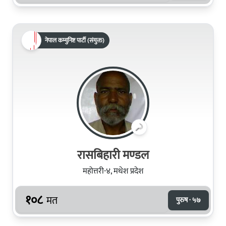
नेपाल कम्युनिष्ट पार्टी (संयुक्त)
रासबिहारी मण्‍डल
महोत्तरी-४, मधेश प्रदेश
१०८
मत
पुरुष · ५७