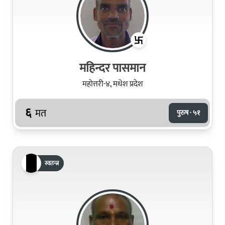
महिन्दर पासमान
महोत्तरी-४, मधेश प्रदेश
६
मत
पुरुष · ५१
स्वतन्त्र