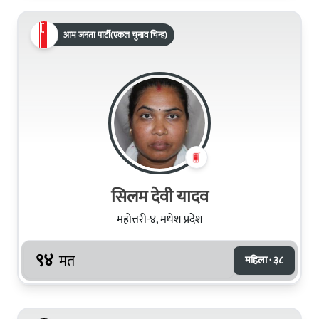
आम जनता पार्टी(एकल चुनाव चिन्ह)
सिलम देवी यादव
महोत्तरी-४, मधेश प्रदेश
९४
मत
महिला · ३८