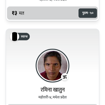
१३
मत
पुरुष · ५०
स्वतन्त्र
रमिना खातुन
महोत्तरी-४, मधेश प्रदेश