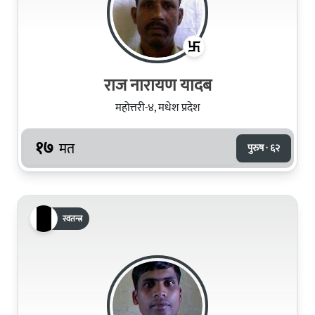
राज नारायण यादब
महोत्तरी-४, मधेश प्रदेश
१७
मत
पुरुष · ६२
स्वतन्त्र