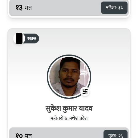
१३
मत
महिला · ३८
स्वतन्त्र
सुकेश कुमार यादव
महोत्तरी-४, मधेश प्रदेश
१०
मत
पुरुष · २६