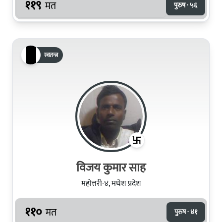
११९
मत
पुरुष · ५६
स्वतन्त्र
विजय कुमार साह
महोत्तरी-४, मधेश प्रदेश
११०
मत
पुरुष · ४१