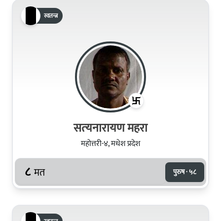
स्वतन्त्र
सत्‍यनारायण महरा
महोत्तरी-४, मधेश प्रदेश
८
मत
पुरुष · ५८