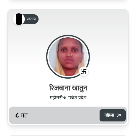
स्वतन्त्र
रिजबाना खातुन
महोत्तरी-४, मधेश प्रदेश
८
मत
महिला · ३०