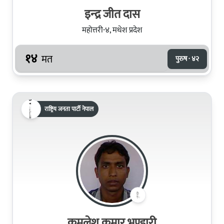
इन्‍द्र जीत दास
महोत्तरी-४, मधेश प्रदेश
१४
मत
पुरुष · ४२
राष्ट्रिय जनता पार्टी नेपाल
कमलेश कुमार भण्डारी