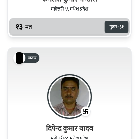
महोत्तरी-४, मधेश प्रदेश
१३
मत
पुरुष · ३१
स्वतन्त्र
दिपेन्‍द्र कुमार यादव
महोत्तरी-४, मधेश प्रदेश