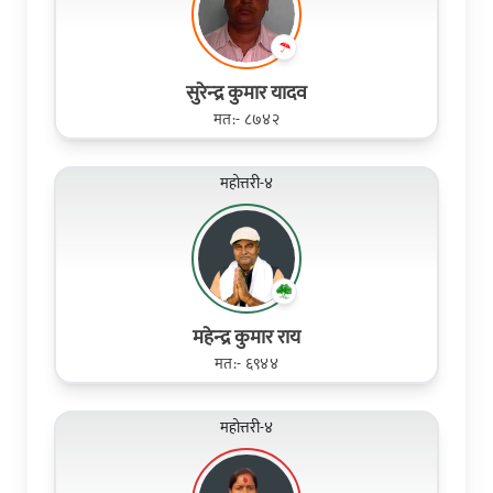
सुरेन्‍द्र कुमार यादव
मत:- ८७४२
महोत्तरी-४
महेन्‍द्र कुमार राय
मत:- ६९४४
महोत्तरी-४