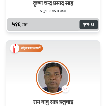
कृष्ण चन्द्र प्रसाद साह
धनुषा-४, मधेश प्रदेश
५१६
मत
पुरुष · ६३
राष्ट्रिय प्रजातन्त्र पार्टी
राम वावु साह हलुवाइ