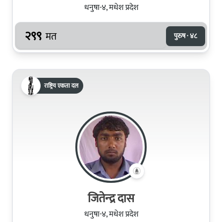
धनुषा-४, मधेश प्रदेश
२९९
मत
पुरुष · ४८
राष्ट्रिय एकता दल
जितेन्‍द्र दास
धनुषा-४, मधेश प्रदेश