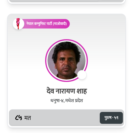
नेपाल कम्युनिस्ट पार्टी (माओवादी)
देव नारायण शाह
धनुषा-४, मधेश प्रदेश
८५
मत
पुरुष · ५९