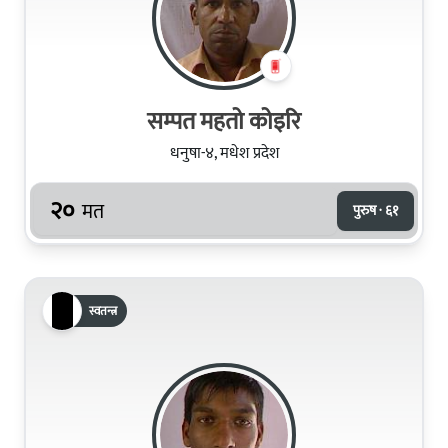
सम्‍पत महतो कोइरि
धनुषा-४, मधेश प्रदेश
२०
मत
पुरुष · ६१
स्वतन्त्र