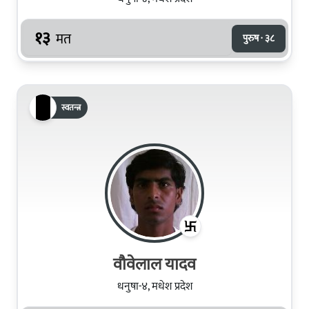
१३
मत
पुरुष · ३८
स्वतन्त्र
वौवेलाल यादव
धनुषा-४, मधेश प्रदेश