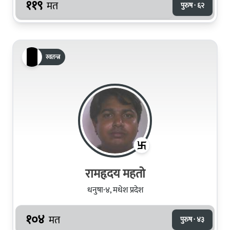
११९
मत
पुरुष · ६२
स्वतन्त्र
रामहृदय महतो
धनुषा-४, मधेश प्रदेश
१०४
मत
पुरुष · ४३