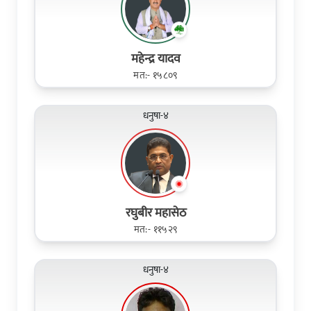
महेन्द्र यादव
मत:- १५८०९
धनुषा-४
रघुबीर महासेठ
मत:- ११५२९
धनुषा-४