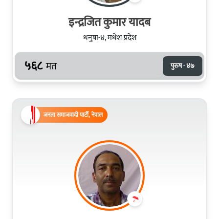
इन्द्रजित कुमार यादब
धनुषा-४, मधेश प्रदेश
५६८
मत
पुरुष · ४७
जनता समाजवादी पार्टी, नेपाल