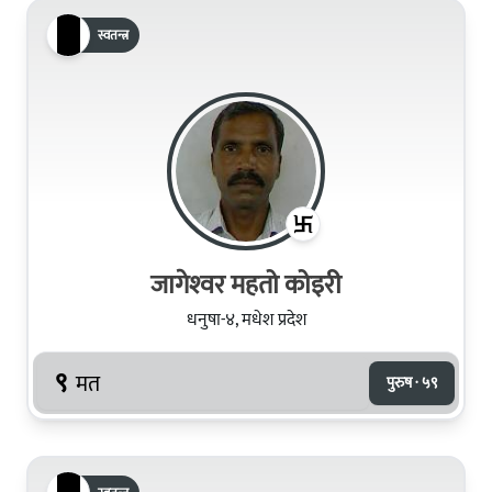
स्वतन्त्र
जागेश्‍वर महतो कोइरी
धनुषा-४, मधेश प्रदेश
९
मत
पुरुष · ५९