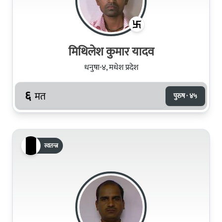
मिथिलेश कुमार यादव
धनुषा-४, मधेश प्रदेश
६
मत
पुरुष · ४५
स्वतन्त्र