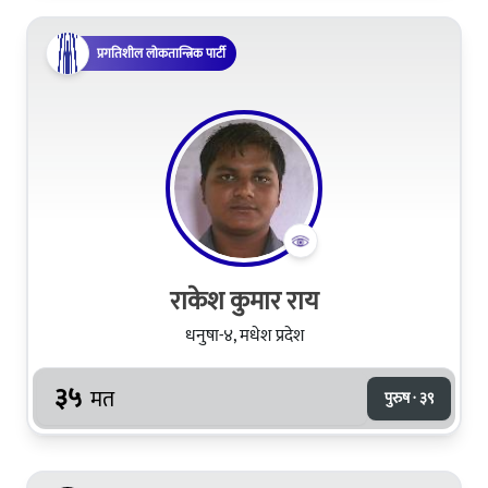
प्रगतिशील लोकतान्त्रिक पार्टी
राकेश कुमार राय
धनुषा-४, मधेश प्रदेश
३५
मत
पुरुष · ३९