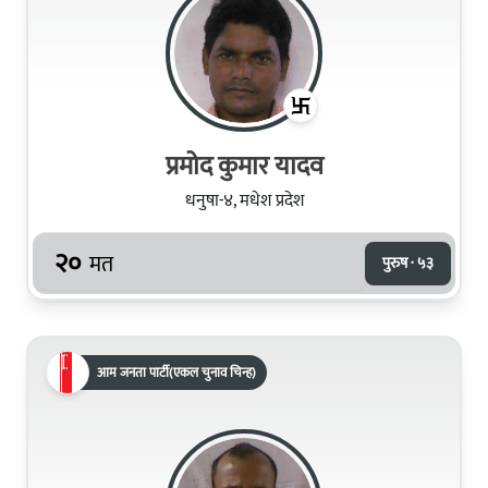
प्रमोद कुमार यादव
धनुषा-४, मधेश प्रदेश
२०
मत
पुरुष · ५३
आम जनता पार्टी(एकल चुनाव चिन्ह)