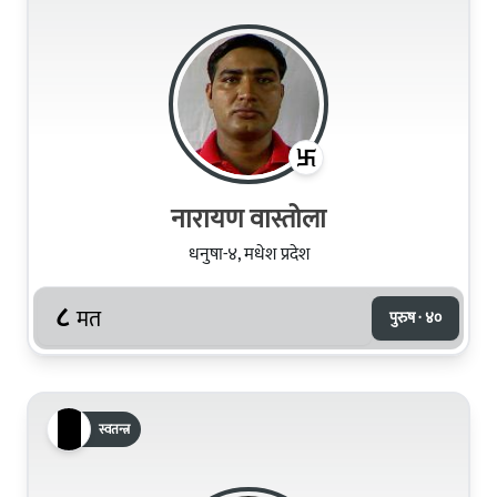
नारायण वास्तोला
धनुषा-४, मधेश प्रदेश
८
मत
पुरुष · ४०
स्वतन्त्र