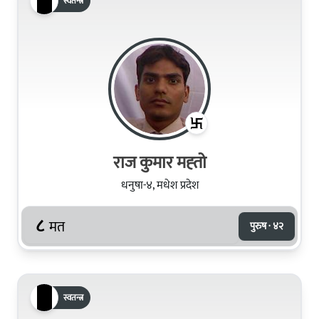
स्वतन्त्र
राज कुमार मह्‍तो
धनुषा-४, मधेश प्रदेश
८
मत
पुरुष · ४२
स्वतन्त्र