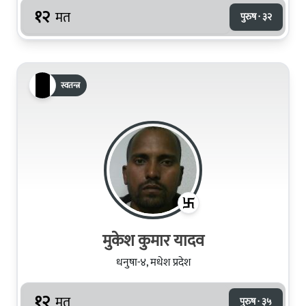
१२
मत
पुरुष · ३२
स्वतन्त्र
मुकेश कुमार यादव
धनुषा-४, मधेश प्रदेश
१२
मत
पुरुष · ३५