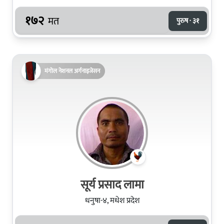
१७२
मत
पुरुष · ३१
मंगोल नेशनल अर्गनाइजेसन
सूर्य प्रसाद लामा
धनुषा-४, मधेश प्रदेश