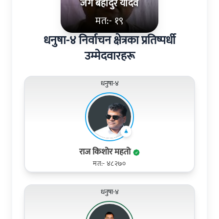
जंग बहादुर यादव
मत:- १९
धनुषा-४ निर्वाचन क्षेत्रका प्रतिष्पर्धी
उम्मेदवारहरू
धनुषा-४
राज किशोर महतो
मत:- ४८२७०
धनुषा-४