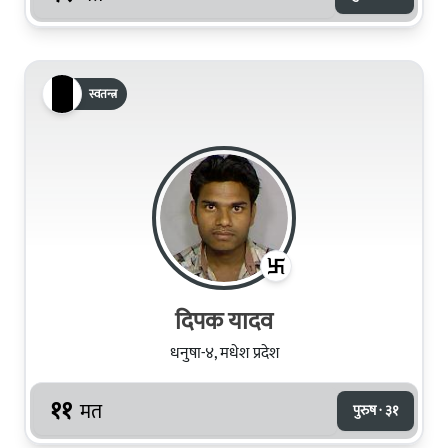
स्वतन्त्र
दिपक यादव
धनुषा-४, मधेश प्रदेश
११
मत
पुरुष · ३१