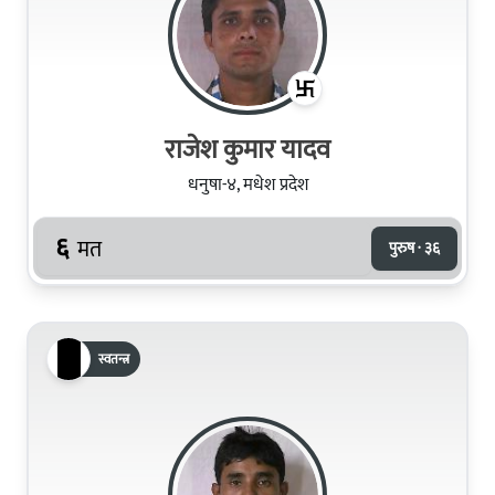
राजेश कुमार यादव
धनुषा-४, मधेश प्रदेश
६
मत
पुरुष · ३६
स्वतन्त्र