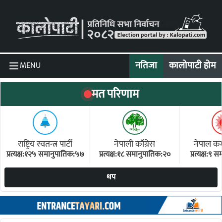
Skip to content
नतिजा
कालोपाटी होम
MENU
मत परिणाम
राष्ट्रिय स्वतन्त्र पार्टी
नेपाली काँग्रेस
नेपाल कम्य
प्रत्यक्ष:१२५ समानुपातिक:५७
प्रत्यक्ष:१८ समानुपातिक:२०
प्रत्यक्ष:९
(ए
थप