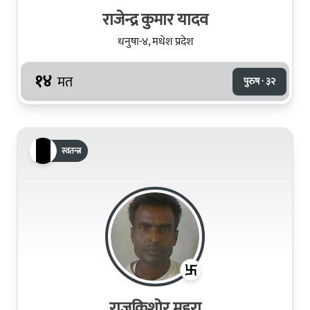
राजेन्द्र कुमार यादव
धनुषा-४, मधेश प्रदेश
१४
मत
पुरुष · ३२
स्वतन्त्र
राजकिशोर महरा