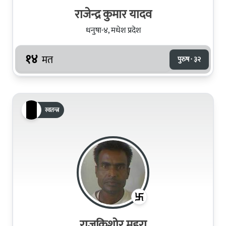
राजेन्द्र कुमार यादव
धनुषा-४, मधेश प्रदेश
१४
मत
पुरुष · ३२
स्वतन्त्र
राजकिशोर महरा