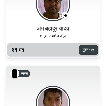
जंग बहादुर यादव
धनुषा-४, मधेश प्रदेश
१९
मत
पुरुष · ४५
स्वतन्त्र