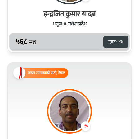
इन्द्रजित कुमार यादब
धनुषा-४, मधेश प्रदेश
५६८
मत
पुरुष · ४७
जनता समाजवादी पार्टी, नेपाल