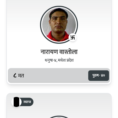
नारायण वास्तोला
धनुषा-४, मधेश प्रदेश
८
मत
पुरुष · ४०
स्वतन्त्र