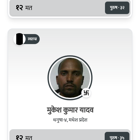
१२
मत
पुरुष · ३२
स्वतन्त्र
मुकेश कुमार यादव
धनुषा-४, मधेश प्रदेश
१२
मत
पुरुष · ३५