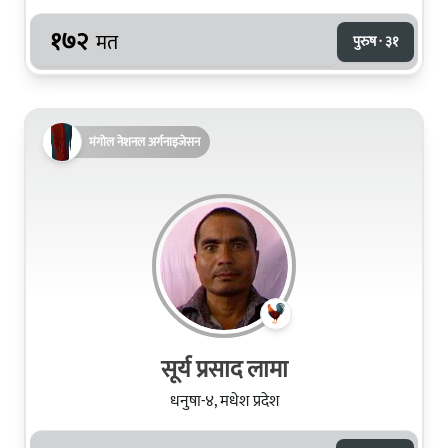
१७२
मत
पुरुष · ३१
मंगोल नेशनल अर्गनाइजेसन
सूर्य प्रसाद लामा
धनुषा-४, मधेश प्रदेश