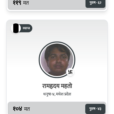
११९
मत
पुरुष · ६२
स्वतन्त्र
रामहृदय महतो
धनुषा-४, मधेश प्रदेश
१०४
मत
पुरुष · ४३