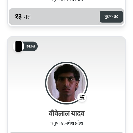
१३
मत
पुरुष · ३८
स्वतन्त्र
वौवेलाल यादव
धनुषा-४, मधेश प्रदेश