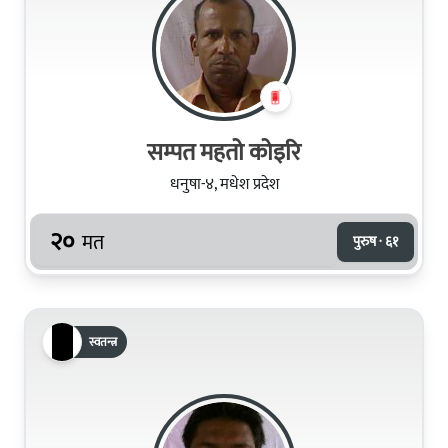
सम्‍पत महतो कोइरि
धनुषा-४, मधेश प्रदेश
२०
मत
पुरुष · ६१
स्वतन्त्र