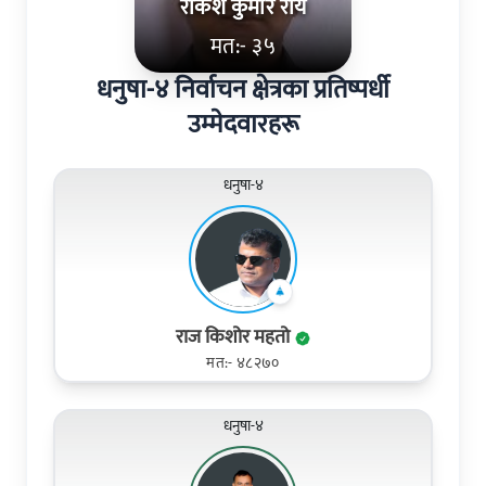
राकेश कुमार राय
मत:- ३५
धनुषा-४ निर्वाचन क्षेत्रका प्रतिष्पर्धी
उम्मेदवारहरू
धनुषा-४
राज किशोर महतो
मत:- ४८२७०
धनुषा-४