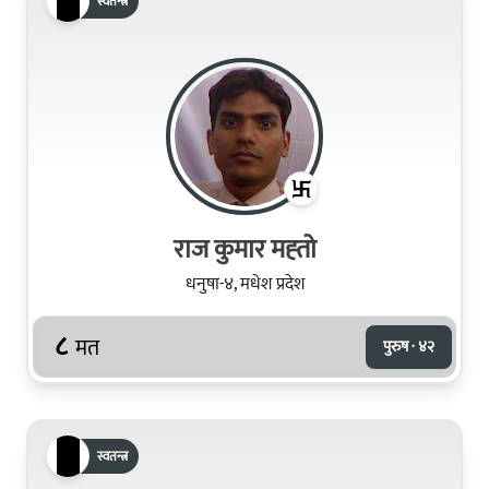
स्वतन्त्र
राज कुमार मह्‍तो
धनुषा-४, मधेश प्रदेश
८
मत
पुरुष · ४२
स्वतन्त्र