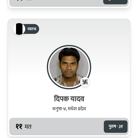
स्वतन्त्र
दिपक यादव
धनुषा-४, मधेश प्रदेश
११
मत
पुरुष · ३१