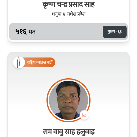
कृष्ण चन्द्र प्रसाद साह
धनुषा-४, मधेश प्रदेश
५१६
मत
पुरुष · ६३
राष्ट्रिय प्रजातन्त्र पार्टी
राम वावु साह हलुवाइ