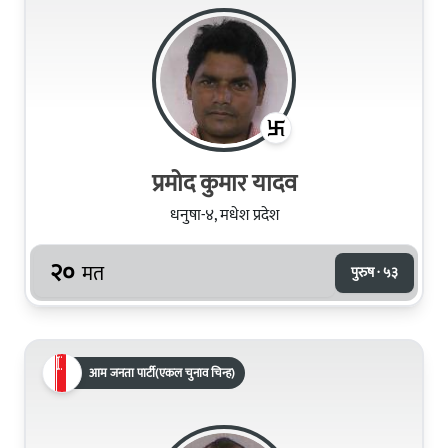
प्रमोद कुमार यादव
धनुषा-४, मधेश प्रदेश
२०
मत
पुरुष · ५३
आम जनता पार्टी(एकल चुनाव चिन्ह)