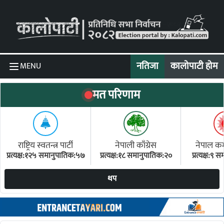
Skip to content
नतिजा
कालोपाटी होम
MENU
मत परिणाम
राष्ट्रिय स्वतन्त्र पार्टी
नेपाली काँग्रेस
नेपाल कम्य
प्रत्यक्ष:१२५ समानुपातिक:५७
प्रत्यक्ष:१८ समानुपातिक:२०
प्रत्यक्ष:९
(ए
थप