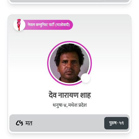
नेपाल कम्युनिस्ट पार्टी (माओवादी)
देव नारायण शाह
धनुषा-४, मधेश प्रदेश
८५
मत
पुरुष · ५९