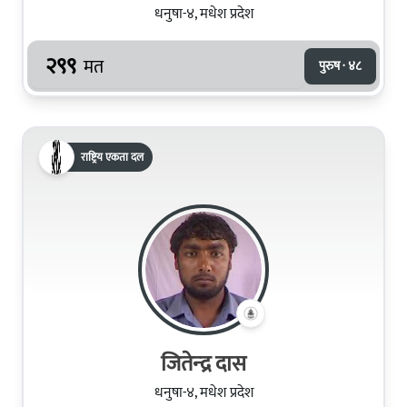
धनुषा-४, मधेश प्रदेश
२९९
मत
पुरुष · ४८
राष्ट्रिय एकता दल
जितेन्‍द्र दास
धनुषा-४, मधेश प्रदेश