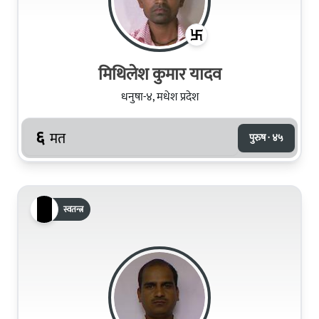
मिथिलेश कुमार यादव
धनुषा-४, मधेश प्रदेश
६
मत
पुरुष · ४५
स्वतन्त्र