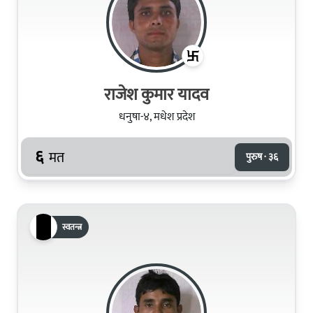
राजेश कुमार यादव
धनुषा-४, मधेश प्रदेश
६
मत
पुरुष · ३६
स्वतन्त्र