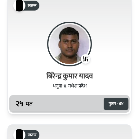
स्वतन्त्र
बिरेन्द्र कुमार यादव
धनुषा-४, मधेश प्रदेश
२५
मत
पुरुष · ४४
स्वतन्त्र