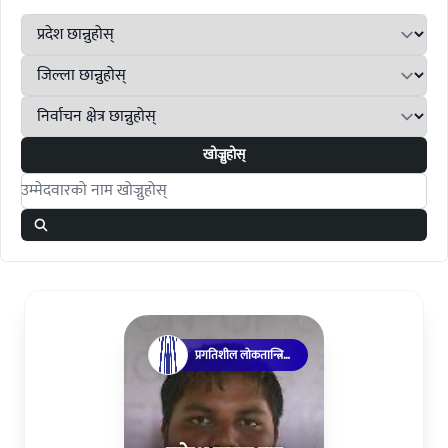
खोज्नुहोस्
Search candidates
प्रगतिशील लोकतान्त्रिक
पार्टी