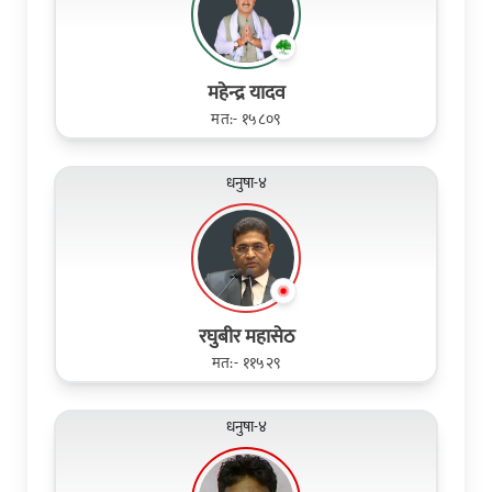
महेन्द्र यादव
मत:- १५८०९
धनुषा-४
रघुबीर महासेठ
मत:- ११५२९
धनुषा-४