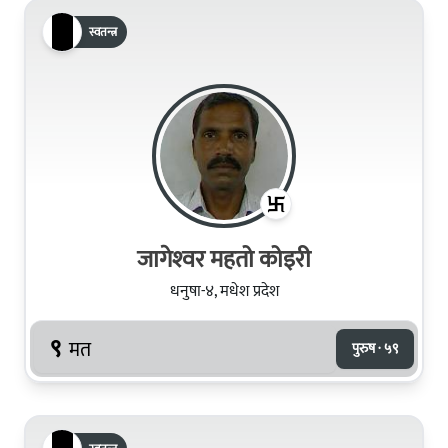
स्वतन्त्र
जागेश्‍वर महतो कोइरी
धनुषा-४, मधेश प्रदेश
९
मत
पुरुष · ५९