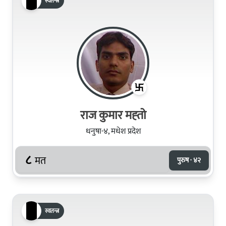
स्वतन्त्र
राज कुमार मह्‍तो
धनुषा-४, मधेश प्रदेश
८
मत
पुरुष · ४२
स्वतन्त्र