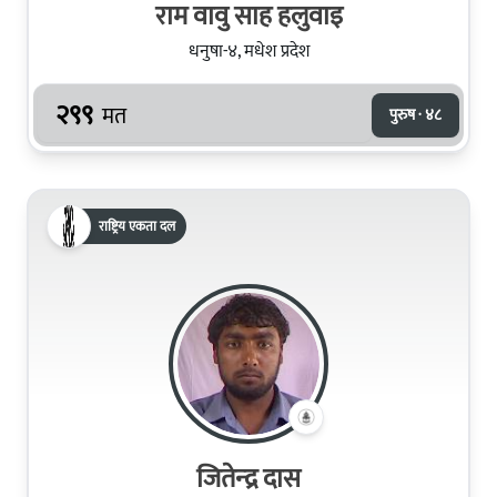
राम वावु साह हलुवाइ
धनुषा-४, मधेश प्रदेश
२९९
मत
पुरुष · ४८
राष्ट्रिय एकता दल
जितेन्‍द्र दास