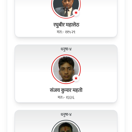
रघुबीर महासेठ
मत:- ११५२९
धनुषा-४
संजय कुमार महतो
मत:- १३३६
धनुषा-४