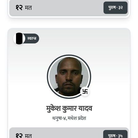
१२
मत
पुरुष · ३२
स्वतन्त्र
मुकेश कुमार यादव
धनुषा-४, मधेश प्रदेश
१२
मत
पुरुष · ३५