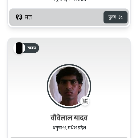
१३
मत
पुरुष · ३८
स्वतन्त्र
वौवेलाल यादव
धनुषा-४, मधेश प्रदेश