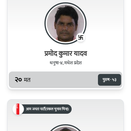
प्रमोद कुमार यादव
धनुषा-४, मधेश प्रदेश
२०
मत
पुरुष · ५३
आम जनता पार्टी(एकल चुनाव चिन्ह)