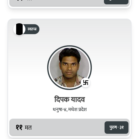
स्वतन्त्र
दिपक यादव
धनुषा-४, मधेश प्रदेश
११
मत
पुरुष · ३१