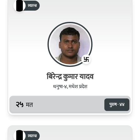
स्वतन्त्र
बिरेन्द्र कुमार यादव
धनुषा-४, मधेश प्रदेश
२५
मत
पुरुष · ४४
स्वतन्त्र