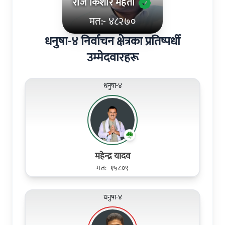
राज किशोर महतो
मत:- ४८२७०
धनुषा-४ निर्वाचन क्षेत्रका प्रतिष्पर्धी
उम्मेदवारहरू
धनुषा-४
महेन्द्र यादव
मत:- १५८०९
धनुषा-४