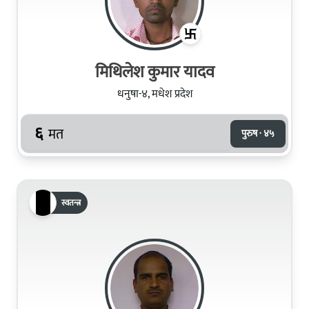
मिथिलेश कुमार यादव
धनुषा-४, मधेश प्रदेश
६
मत
पुरुष · ४५
स्वतन्त्र