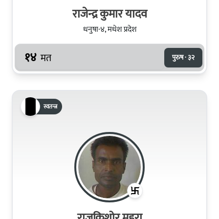
राजेन्द्र कुमार यादव
धनुषा-४, मधेश प्रदेश
१४
मत
पुरुष · ३२
स्वतन्त्र
राजकिशोर महरा