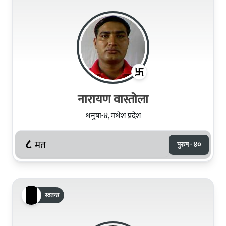
नारायण वास्तोला
धनुषा-४, मधेश प्रदेश
८
मत
पुरुष · ४०
स्वतन्त्र