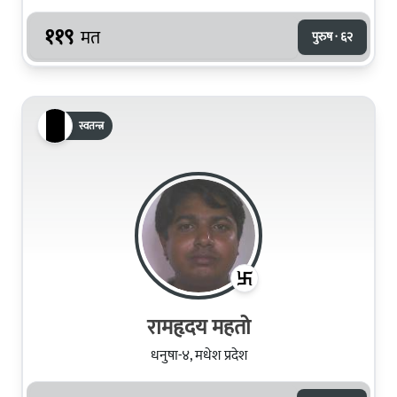
११९
मत
पुरुष · ६२
स्वतन्त्र
रामहृदय महतो
धनुषा-४, मधेश प्रदेश