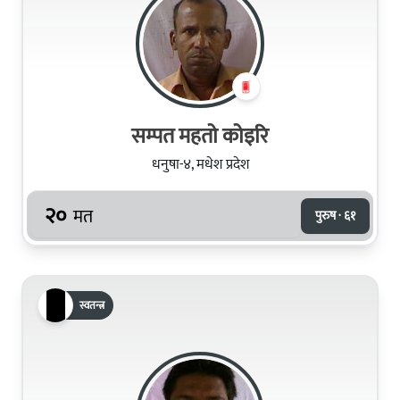
सम्‍पत महतो कोइरि
धनुषा-४, मधेश प्रदेश
२०
मत
पुरुष · ६१
स्वतन्त्र