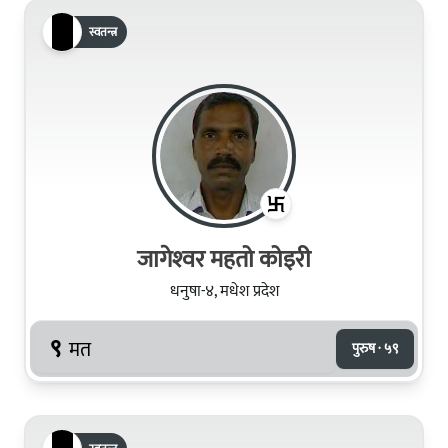
स्वतन्त्र
जागेश्‍वर महतो कोइरी
धनुषा-४, मधेश प्रदेश
९
मत
पुरुष · ५९