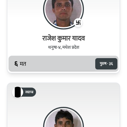
राजेश कुमार यादव
धनुषा-४, मधेश प्रदेश
६
मत
पुरुष · ३६
स्वतन्त्र