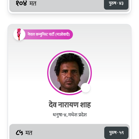
१०४
मत
पुरुष · ४३
नेपाल कम्युनिस्ट पार्टी (माओवादी)
देव नारायण शाह
धनुषा-४, मधेश प्रदेश
८५
मत
पुरुष · ५९