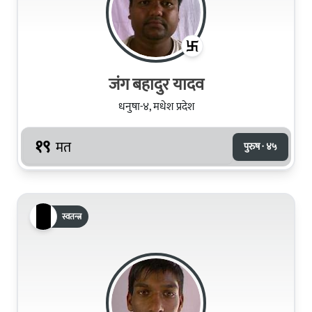
जंग बहादुर यादव
धनुषा-४, मधेश प्रदेश
१९
मत
पुरुष · ४५
स्वतन्त्र