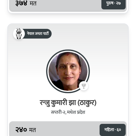
३७४
मत
पुरुष · २७
नेपाल जनता पार्टी
रन्जु कुमारी झा (ठाकुर)
सप्तरी-२, मधेश प्रदेश
२४०
मत
महिला · ६०