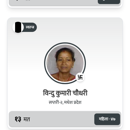
स्वतन्त्र
विन्दु कुमारी चौधरी
सप्तरी-२, मधेश प्रदेश
१३
मत
महिला · ४७