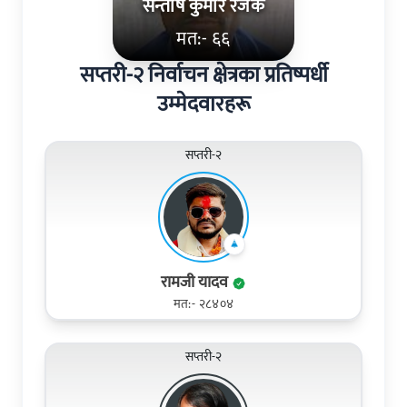
सन्तोष कुमार रजक
मत:- ६६
सप्तरी-२ निर्वाचन क्षेत्रका प्रतिष्पर्धी
उम्मेदवारहरू
सप्तरी-२
रामजी यादव
मत:- २८४०४
सप्तरी-२