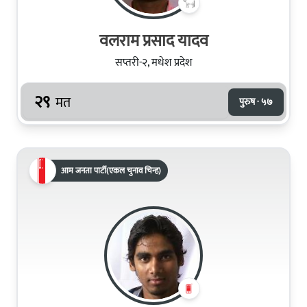
वलराम प्रसाद यादव
सप्तरी-२, मधेश प्रदेश
२९
मत
पुरुष · ५७
आम जनता पार्टी(एकल चुनाव चिन्ह)