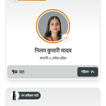
निलम कुमारी यादव
सप्तरी-२, मधेश प्रदेश
९०
मत
महिला · २५
जन अधिकार पार्टी