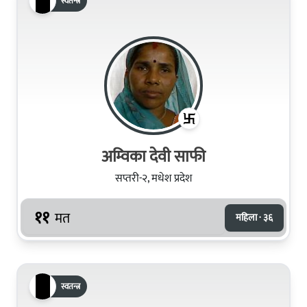
स्वतन्त्र
अम्‍विका देवी साफी
सप्तरी-२, मधेश प्रदेश
११
मत
महिला · ३६
स्वतन्त्र