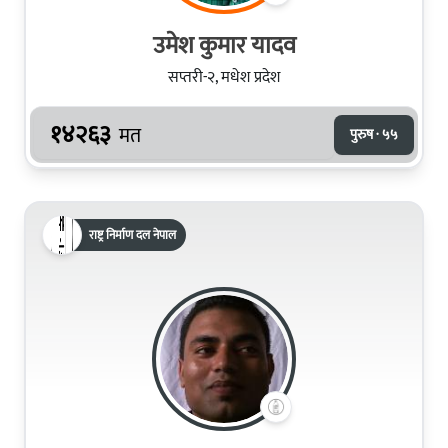
उमेश कुमार यादव
सप्तरी-२, मधेश प्रदेश
१४२६३
मत
पुरुष · ५५
राष्ट्र निर्माण दल नेपाल