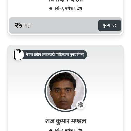
सप्तरी-२, मधेश प्रदेश
२५
मत
पुरुष · ६८
नेपाल संघीय समाजवादी पार्टी(एकल चुनाव चिन्ह)
राज कुमार मण्डल
सप्तरी-२, मधेश प्रदेश