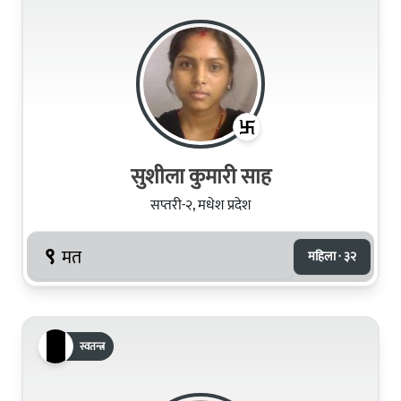
सुशीला कुमारी साह
सप्तरी-२, मधेश प्रदेश
९
मत
महिला · ३२
स्वतन्त्र