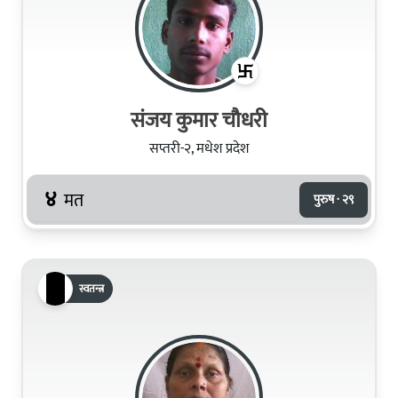
संजय कुमार चौधरी
सप्तरी-२, मधेश प्रदेश
४
मत
पुरुष · २९
स्वतन्त्र