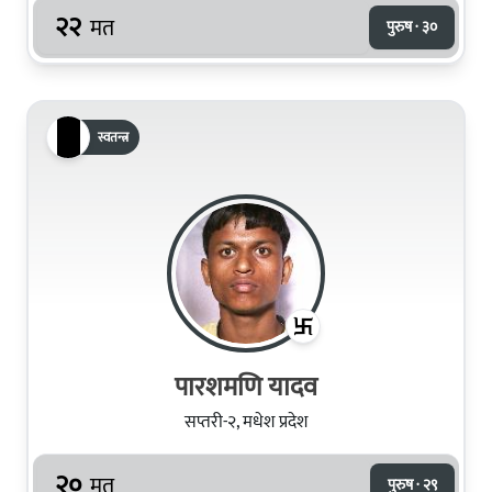
२२
मत
पुरुष · ३०
स्वतन्त्र
पारशमणि यादव
सप्तरी-२, मधेश प्रदेश
२०
मत
पुरुष · २९