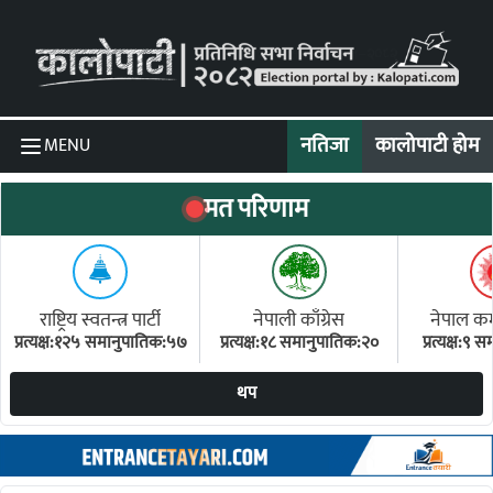
Skip to content
नतिजा
कालोपाटी होम
MENU
मत परिणाम
राष्ट्रिय स्वतन्त्र पार्टी
नेपाली काँग्रेस
नेपाल कम्य
प्रत्यक्ष:१२५ समानुपातिक:५७
प्रत्यक्ष:१८ समानुपातिक:२०
प्रत्यक्ष:९
(ए
थप