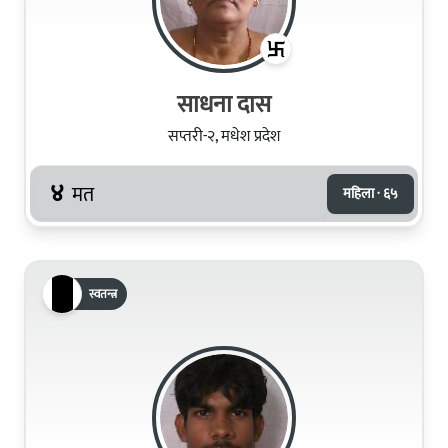
साधना दास
सप्तरी-२, मधेश प्रदेश
४
मत
महिला · ६५
स्वतन्त्र