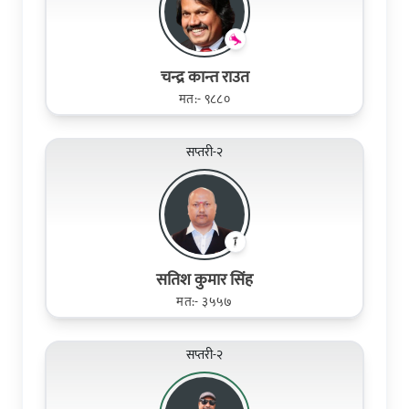
चन्द्र कान्त राउत
मत:- ९८८०
सप्तरी-२
सतिश कुमार सिंह
मत:- ३५५७
सप्तरी-२