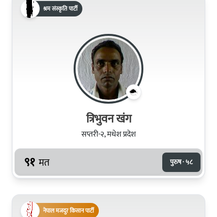
श्रम संस्कृति पार्टी
त्रिभुवन खंग
सप्तरी-२, मधेश प्रदेश
९१
मत
पुरुष · ५८
नेपाल मजदुर किसान पार्टी