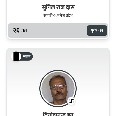
सुनिल राज दास
सप्तरी-२, मधेश प्रदेश
२६
मत
पुरुष · ३२
स्वतन्त्र
विनोदानन्द झा