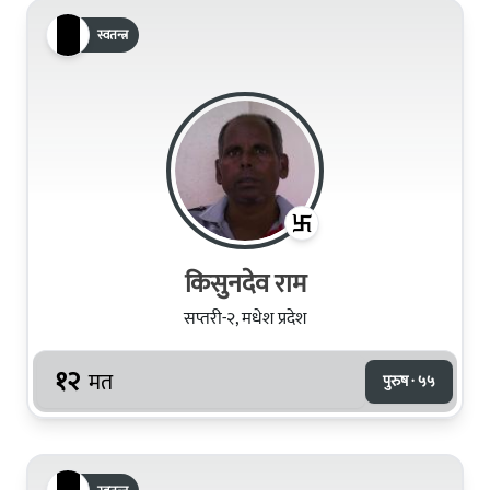
स्वतन्त्र
किसुनदेव राम
सप्तरी-२, मधेश प्रदेश
१२
मत
पुरुष · ५५