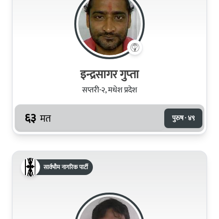
इन्द्रसागर गुप्‍ता
सप्तरी-२, मधेश प्रदेश
६३
मत
पुरुष · ४९
सार्वभौम नागरिक पार्टी