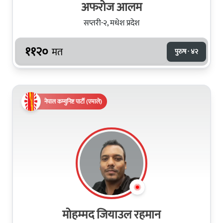
अफरोज आलम
सप्तरी-२, मधेश प्रदेश
११२०
मत
पुरुष · ४२
नेपाल कम्युनिष्ट पार्टी (एमाले)
मोहम्मद जियाउल रहमान