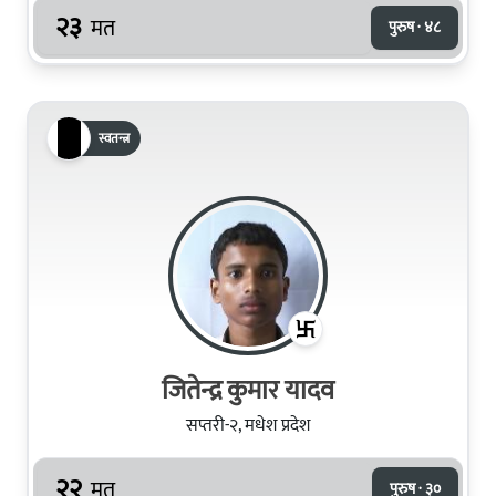
२३
मत
पुरुष · ४८
स्वतन्त्र
जितेन्द्र कुमार यादव
सप्तरी-२, मधेश प्रदेश
२२
मत
पुरुष · ३०