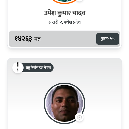
उमेश कुमार यादव
सप्तरी-२, मधेश प्रदेश
१४२६३
मत
पुरुष · ५५
राष्ट्र निर्माण दल नेपाल