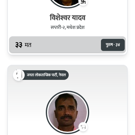
विशेश्‍वर यादव
सप्तरी-२, मधेश प्रदेश
३३
मत
पुरुष · ३४
जनता लोकतान्त्रिक पार्टी, नेपाल