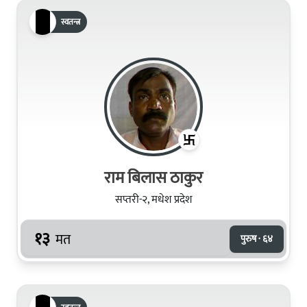
स्वतन्त्र
राम बिलास ठाकुर
सप्तरी-२, मधेश प्रदेश
१३
मत
पुरुष · ६४