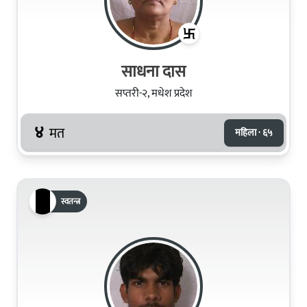
साधना दास
सप्तरी-२, मधेश प्रदेश
४
मत
महिला · ६५
स्वतन्त्र