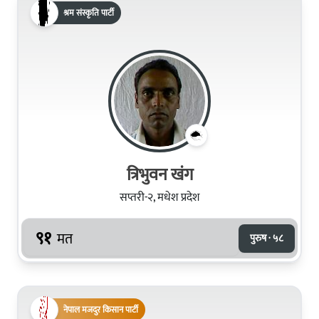
श्रम संस्कृति पार्टी
त्रिभुवन खंग
सप्तरी-२, मधेश प्रदेश
९१
मत
पुरुष · ५८
नेपाल मजदुर किसान पार्टी