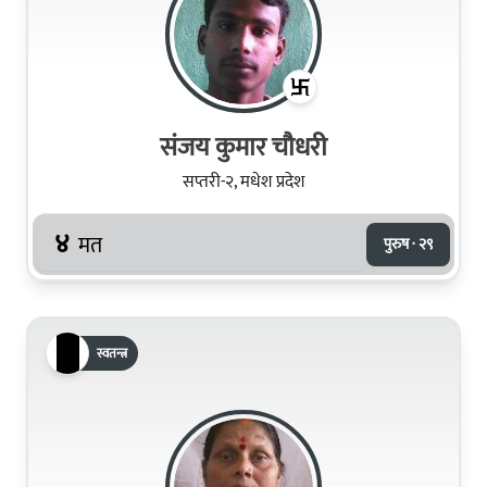
संजय कुमार चौधरी
सप्तरी-२, मधेश प्रदेश
४
मत
पुरुष · २९
स्वतन्त्र