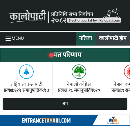
Skip to content
नतिजा
कालोपाटी होम
MENU
मत परिणाम
राष्ट्रिय स्वतन्त्र पार्टी
नेपाली काँग्रेस
नेपाल कम्य
प्रत्यक्ष:१२५ समानुपातिक:५७
प्रत्यक्ष:१८ समानुपातिक:२०
प्रत्यक्ष:९
(ए
थप