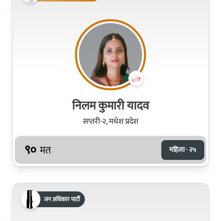
निलम कुमारी यादव
सप्तरी-२, मधेश प्रदेश
९०
मत
महिला · २५
जन अधिकार पार्टी