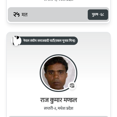
२५
मत
पुरुष · ६८
नेपाल संघीय समाजवादी पार्टी(एकल चुनाव चिन्ह)
राज कुमार मण्डल
सप्तरी-२, मधेश प्रदेश