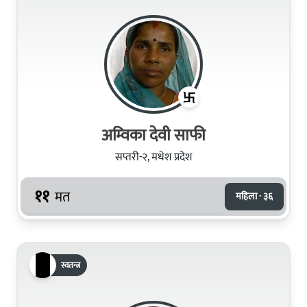
अम्‍विका देवी साफी
सप्तरी-२, मधेश प्रदेश
११
मत
महिला · ३६
स्वतन्त्र