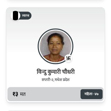
स्वतन्त्र
विन्दु कुमारी चौधरी
सप्तरी-२, मधेश प्रदेश
१३
मत
महिला · ४७