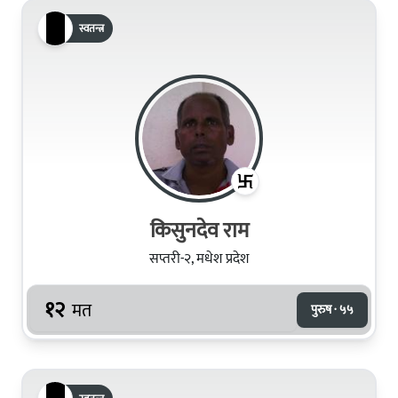
स्वतन्त्र
किसुनदेव राम
सप्तरी-२, मधेश प्रदेश
१२
मत
पुरुष · ५५