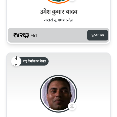
उमेश कुमार यादव
सप्तरी-२, मधेश प्रदेश
१४२६३
मत
पुरुष · ५५
राष्ट्र निर्माण दल नेपाल