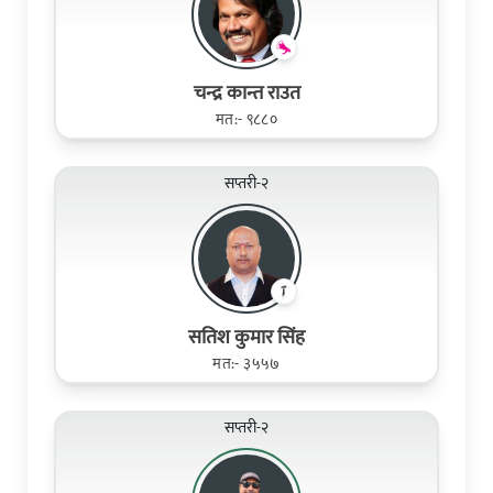
चन्द्र कान्त राउत
मत:- ९८८०
सप्तरी-२
सतिश कुमार सिंह
मत:- ३५५७
सप्तरी-२