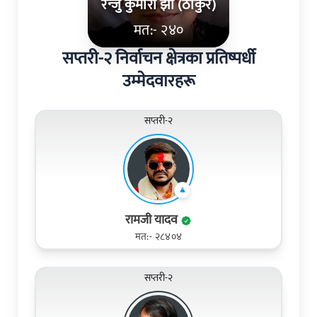
रन्जु कुमारी झा (ठाकुर)
मत:- २४०
सप्तरी-२ निर्वाचन क्षेत्रका प्रतिष्पर्धी
उम्मेदवारहरू
सप्तरी-२
रामजी यादव
मत:- २८४०४
सप्तरी-२