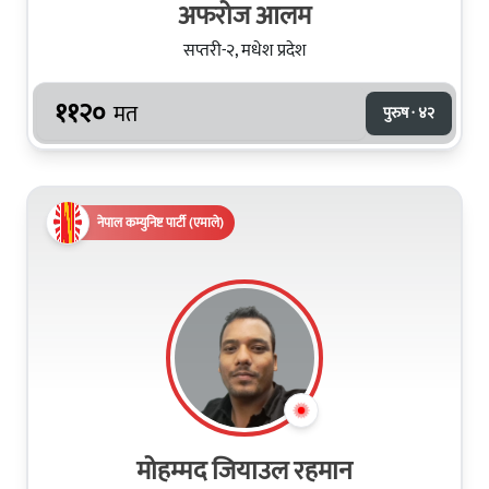
अफरोज आलम
सप्तरी-२, मधेश प्रदेश
११२०
मत
पुरुष · ४२
नेपाल कम्युनिष्ट पार्टी (एमाले)
मोहम्मद जियाउल रहमान