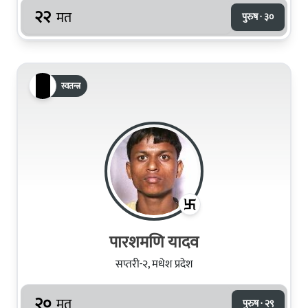
२२
मत
पुरुष · ३०
स्वतन्त्र
पारशमणि यादव
सप्तरी-२, मधेश प्रदेश
२०
मत
पुरुष · २९