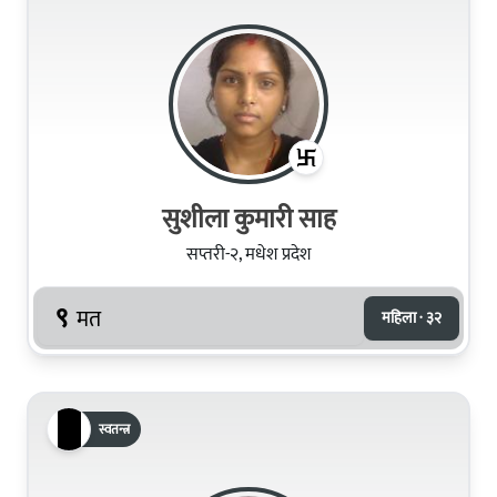
सुशीला कुमारी साह
सप्तरी-२, मधेश प्रदेश
९
मत
महिला · ३२
स्वतन्त्र