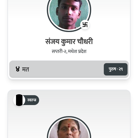
संजय कुमार चौधरी
सप्तरी-२, मधेश प्रदेश
४
मत
पुरुष · २९
स्वतन्त्र