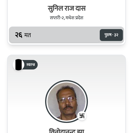
सुनिल राज दास
सप्तरी-२, मधेश प्रदेश
२६
मत
पुरुष · ३२
स्वतन्त्र
विनोदानन्द झा