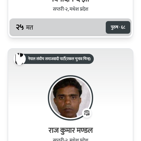
सप्तरी-२, मधेश प्रदेश
२५
मत
पुरुष · ६८
नेपाल संघीय समाजवादी पार्टी(एकल चुनाव चिन्ह)
राज कुमार मण्डल
सप्तरी-२, मधेश प्रदेश