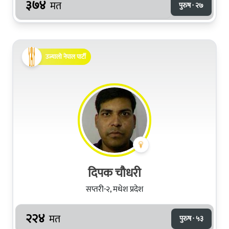
३७४
मत
पुरुष · २७
उज्यालो नेपाल पार्टी
दिपक चौधरी
सप्तरी-२, मधेश प्रदेश
२२४
मत
पुरुष · ५३