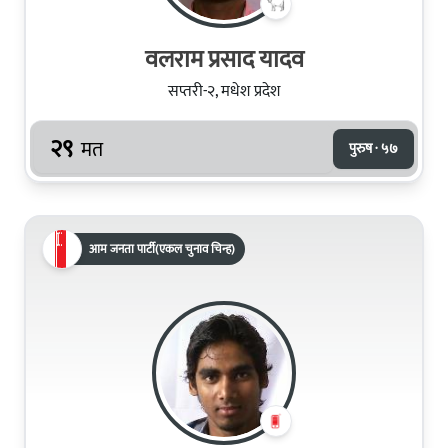
वलराम प्रसाद यादव
सप्तरी-२, मधेश प्रदेश
२९
मत
पुरुष · ५७
आम जनता पार्टी(एकल चुनाव चिन्ह)