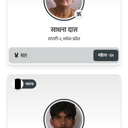
साधना दास
सप्तरी-२, मधेश प्रदेश
४
मत
महिला · ६५
स्वतन्त्र