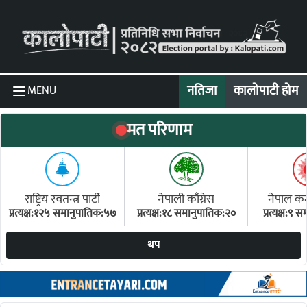
Skip to content
नतिजा
कालोपाटी होम
MENU
मत परिणाम
राष्ट्रिय स्वतन्त्र पार्टी
नेपाली काँग्रेस
नेपाल कम्य
प्रत्यक्ष:१२५ समानुपातिक:५७
प्रत्यक्ष:१८ समानुपातिक:२०
प्रत्यक्ष:९
(ए
थप