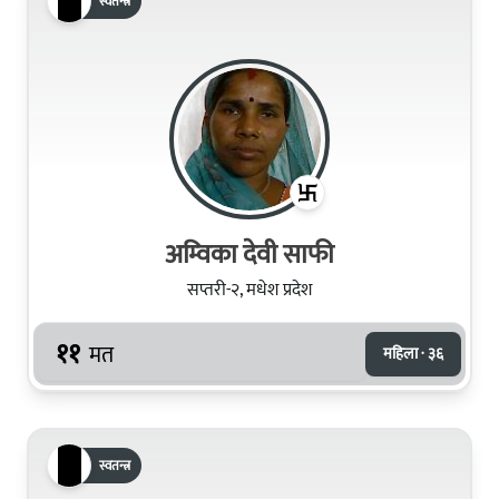
स्वतन्त्र
अम्‍विका देवी साफी
सप्तरी-२, मधेश प्रदेश
११
मत
महिला · ३६
स्वतन्त्र