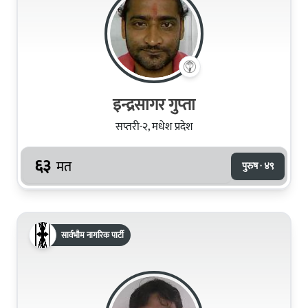
इन्द्रसागर गुप्‍ता
सप्तरी-२, मधेश प्रदेश
६३
मत
पुरुष · ४९
सार्वभौम नागरिक पार्टी