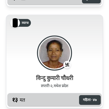
स्वतन्त्र
विन्दु कुमारी चौधरी
सप्तरी-२, मधेश प्रदेश
१३
मत
महिला · ४७