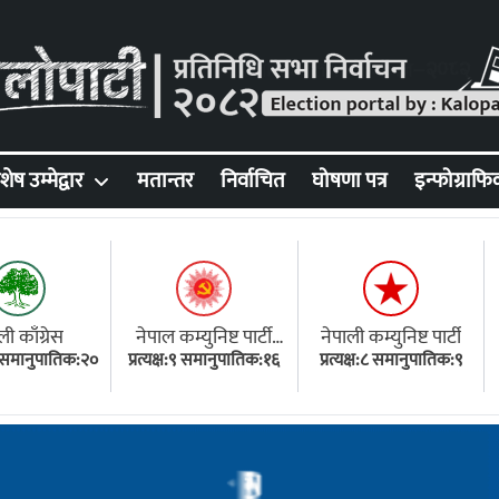
शेष उम्मेद्वार
मतान्तर
निर्वाचित
घोषणा पत्र
इन्फोग्राफि
ली काँग्रेस
नेपाल कम्युनिष्ट पार्टी
नेपाली कम्युनिष्ट पार्टी
१८ समानुपातिक:२०
प्रत्यक्ष:९ समानुपातिक:१६
(एमाले)
प्रत्यक्ष:८ समानुपातिक:९