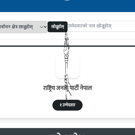
खोज्नुहोस्
Search candidates
राष्ट्रिय जनता पार्टी नेपाल
१ उम्मेदवार