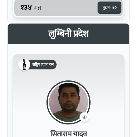
१३४
मत
पुरुष · ६०
लुम्बिनी प्रदेश
राष्ट्रिय एकता दल
सिताराम यादव