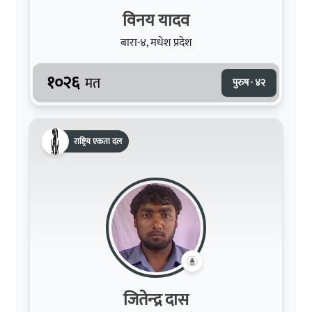
विनय यादव
बारा-४, मधेश प्रदेश
१०२६
मत
पुरुष · ४२
राष्ट्रिय एकता दल
जितेन्‍द्र दास