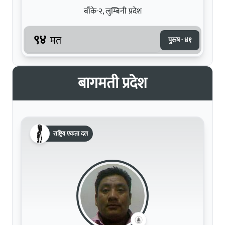
बाँके-२, लुम्बिनी प्रदेश
९४
मत
पुरुष · ४१
बागमती प्रदेश
राष्ट्रिय एकता दल