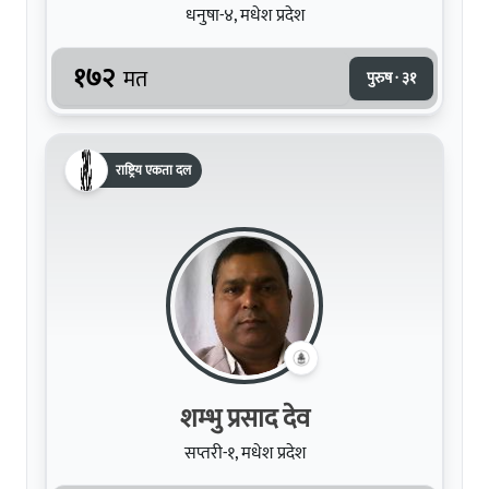
धनुषा-४, मधेश प्रदेश
१७२
मत
पुरुष · ३१
राष्ट्रिय एकता दल
शम्भु प्रसाद देव
सप्तरी-१, मधेश प्रदेश