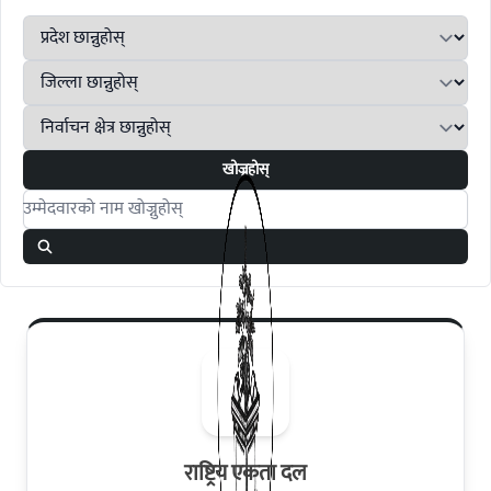
खोज्नुहोस्
Search candidates
राष्ट्रिय एकता दल