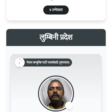
४ उम्मेदवार
लुम्बिनी प्रदेश
नेपाल कम्युनिष्ट पार्टी मार्क्सवादी (पुष्पलाल)