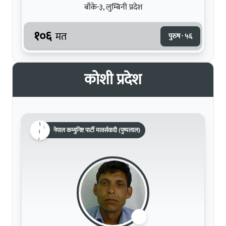
बाँके-३, लुम्बिनी प्रदेश
१०६
मत
पुरुष · ५६
कोशी प्रदेश
नेपाल कम्युनिष्ट पार्टी मार्क्सवादी (पुष्पलाल)