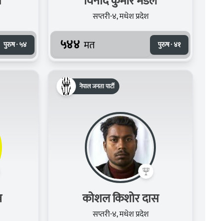
ी
विनोद कुमार मंडल
सप्तरी-४, मधेश प्रदेश
५४४
मत
पुरुष · ५४
पुरुष · ४१
नेपाल जनता पार्टी
व
कोशल किशोर दास
सप्तरी-४, मधेश प्रदेश