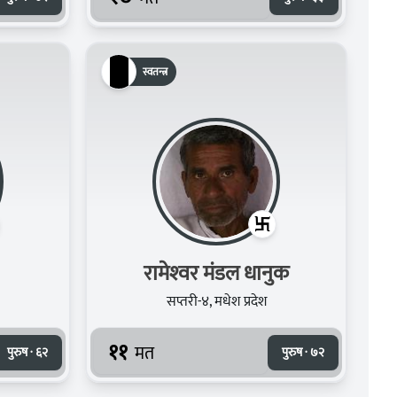
स्वतन्त्र
रामेश्‍वर मंडल धानुक
सप्तरी-४, मधेश प्रदेश
११
मत
पुरुष · ६२
पुरुष · ७२