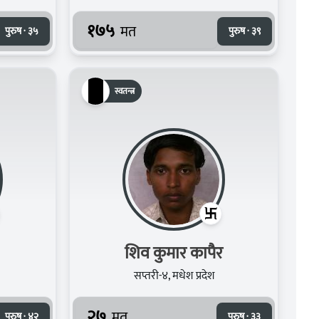
१७५
मत
पुरुष · ३५
पुरुष · ३९
स्वतन्त्र
शिव कुमार कापैर
सप्तरी-४, मधेश प्रदेश
२७
मत
पुरुष · ४२
पुरुष · ३३