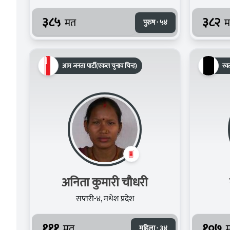
३८५
३८२
मत
म
पुरुष · ५४
आम जनता पार्टी(एकल चुनाव चिन्ह)
स्वत
अनिता कुमारी चौधरी
सप्तरी-४, मधेश प्रदेश
१११
१०७
मत
महिला · ३४