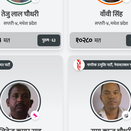
तेजु लाल चौधरी
वाँवी सिंह
सप्तरी-४, मधेश प्रदेश
सप्तरी-४, मधेश प्रदेश
३
१०२८०
मत
मत
पुरुष · ६३
त पार्टी
नागरिक उन्मुक्ति पार्टी, नेपाल(एकल च