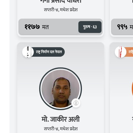
गंगा प्रसाद चौधरी
सप्तरी-४, मधेश प्रदेश
११७७
९९५
मत
म
पुरुष · ६३
राष्ट्र निर्माण दल नेपाल
राष्ट
मो. जाकीर अली
सप्तरी-४, मधेश प्रदेश