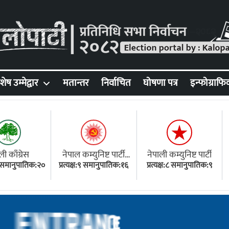
शेष उम्मेद्वार
मतान्तर
निर्वाचित
घोषणा पत्र
इन्फोग्राफि
ली काँग्रेस
नेपाल कम्युनिष्ट पार्टी
नेपाली कम्युनिष्ट पार्टी
१८ समानुपातिक:२०
प्रत्यक्ष:९ समानुपातिक:१६
(एमाले)
प्रत्यक्ष:८ समानुपातिक:९