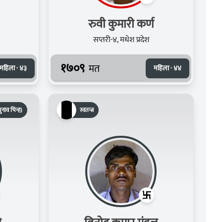
रुवी कुमारी कर्ण
सप्तरी-४, मधेश प्रदेश
१७०९
मत
महिला · ४३
महिला · ४४
ुनाव चिन्ह)
स्वतन्त्र