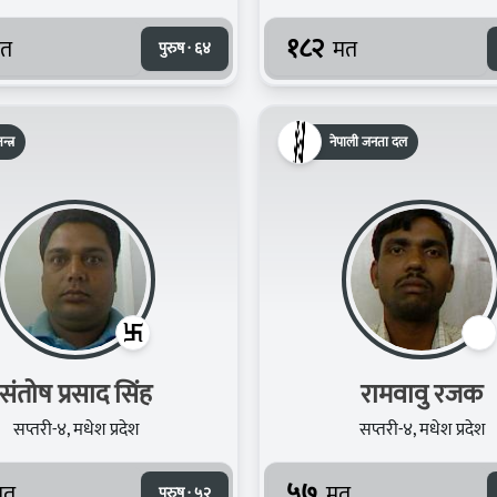
१८२
त
मत
पुरुष · ६४
न्त्र
नेपाली जनता दल
संतोष प्रसाद सिंह
रामवावु रजक
सप्तरी-४, मधेश प्रदेश
सप्तरी-४, मधेश प्रदेश
५७
मत
मत
पुरुष · ५२