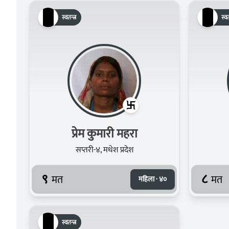
स्वतन्त्र
स्वत
प्रेम कुमारी महरा
सप्तरी-४, मधेश प्रदेश
९
८
मत
मत
महिला · ४०
स्वतन्त्र