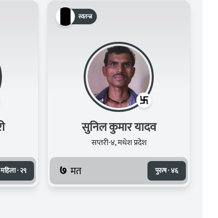
स्वतन्त्र
री
सुनिल कुमार यादव
सप्तरी-४, मधेश प्रदेश
७
मत
महिला · २९
पुरुष · ४६