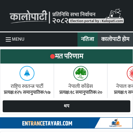
Skip to content
नतिजा
कालोपाटी होम
MENU
मत परिणाम
राष्ट्रिय स्वतन्त्र पार्टी
नेपाली काँग्रेस
नेपाल कम्य
प्रत्यक्ष:१२५ समानुपातिक:५७
प्रत्यक्ष:१८ समानुपातिक:२०
प्रत्यक्ष:९
(ए
थप