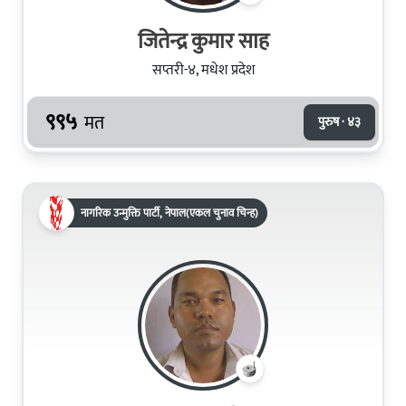
जितेन्द्र कुमार साह
सप्तरी-४, मधेश प्रदेश
९९५
मत
पुरुष · ४३
नागरिक उन्मुक्ति पार्टी, नेपाल(एकल चुनाव चिन्ह)