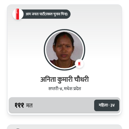
आम जनता पार्टी(एकल चुनाव चिन्ह)
अनिता कुमारी चौधरी
सप्तरी-४, मधेश प्रदेश
१११
मत
महिला · ३४