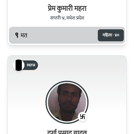
प्रेम कुमारी महरा
सप्तरी-४, मधेश प्रदेश
९
मत
महिला · ४०
स्वतन्त्र
दुर्गा प्रसाद यादव