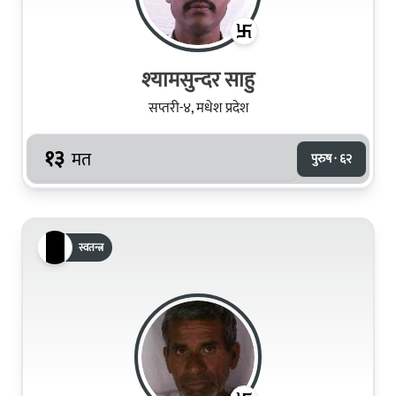
श्‍यामसुन्‍दर साहु
सप्तरी-४, मधेश प्रदेश
१३
मत
पुरुष · ६२
स्वतन्त्र