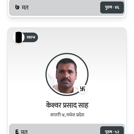
७
मत
पुरुष · ४६
स्वतन्त्र
केश्‍वर प्रसाद साह
सप्तरी-४, मधेश प्रदेश
६
मत
पुरुष · ५२