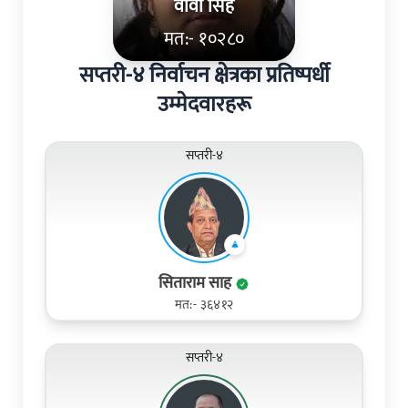
वाँवी सिंह
मत:- १०२८०
सप्तरी-४ निर्वाचन क्षेत्रका प्रतिष्पर्धी
उम्मेदवारहरू
सप्तरी-४
सिताराम साह
मत:- ३६४१२
सप्तरी-४