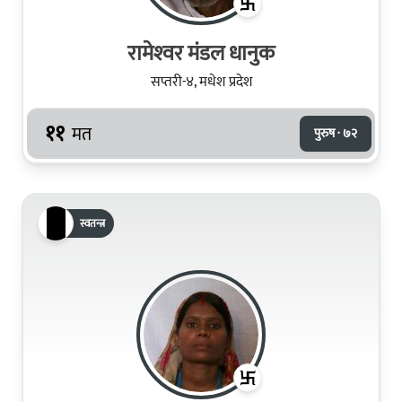
रामेश्‍वर मंडल धानुक
सप्तरी-४, मधेश प्रदेश
११
मत
पुरुष · ७२
स्वतन्त्र