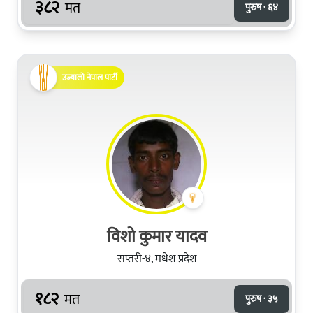
३८२
मत
पुरुष · ६४
उज्यालो नेपाल पार्टी
विशो कुमार यादव
सप्तरी-४, मधेश प्रदेश
१८२
मत
पुरुष · ३५