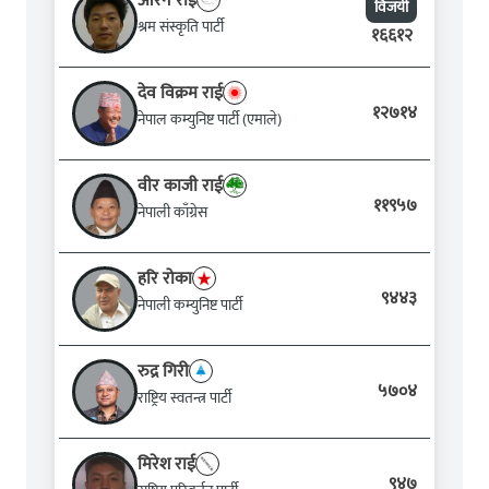
आरेन राई
विजयी
श्रम संस्कृति पार्टी
१६६१२
देव विक्रम राई
१२७१४
नेपाल कम्युनिष्ट पार्टी (एमाले)
वीर काजी राई
११९५७
नेपाली काँग्रेस
हरि रोका
९४४३
नेपाली कम्युनिष्ट पार्टी
रुद्र गिरी
५७०४
राष्ट्रिय स्वतन्त्र पार्टी
मिरेश राई
९४७