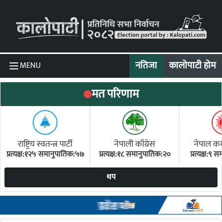
Skip to content
नतिजा
कालोपाटी होम
MENU
मत परिणाम
राष्ट्रिय स्वतन्त्र पार्टी
नेपाली काँग्रेस
नेपाल कम्य
प्रत्यक्ष:१२५ समानुपातिक:५७
प्रत्यक्ष:१८ समानुपातिक:२०
प्रत्यक्ष:९
(ए
थप