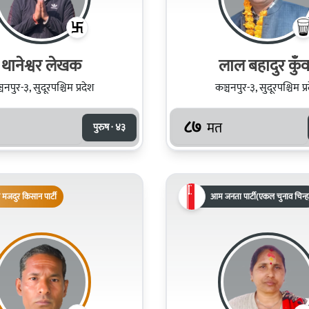
थानेश्वर लेखक
लाल बहादुर कुँ
चनपुर-३, सुदूरपश्चिम प्रदेश
कञ्चनपुर-३, सुदूरपश्चिम प्
८७
मत
पुरुष · ४३
 मजदुर किसान पार्टी
आम जनता पार्टी(एकल चुनाव चिन्ह