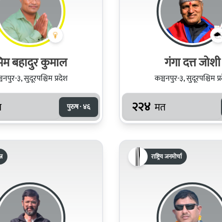
िम बहादुर कुमाल
गंगा दत्त जोशी
चनपुर-३, सुदूरपश्चिम प्रदेश
कञ्चनपुर-३, सुदूरपश्चिम प्
२२४
त
मत
पुरुष · ४६
्र
राष्ट्रिय जनमोर्चा