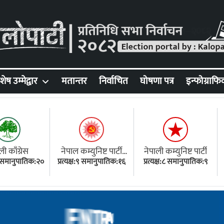
शेष उम्मेद्वार
मतान्तर
निर्वाचित
घोषणा पत्र
इन्फोग्राफि
ली काँग्रेस
नेपाल कम्युनिष्ट पार्टी
नेपाली कम्युनिष्ट पार्टी
१८ समानुपातिक:२०
प्रत्यक्ष:९ समानुपातिक:१६
(एमाले)
प्रत्यक्ष:८ समानुपातिक:९