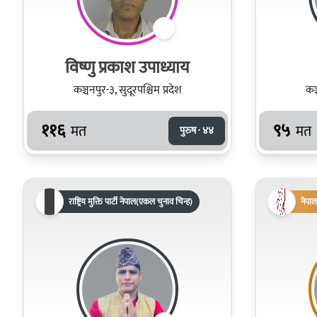
विष्णु प्रकाश उपाध्याय
कञ्चनपुर-३, सुदूरपश्चिम प्रदेश
कञ्
११६
९५
मत
मत
पुरुष · ४४
राष्ट्रिय मुक्ति पार्टी नेपाल(एकल चुनाव चिन्ह)
नेपाल