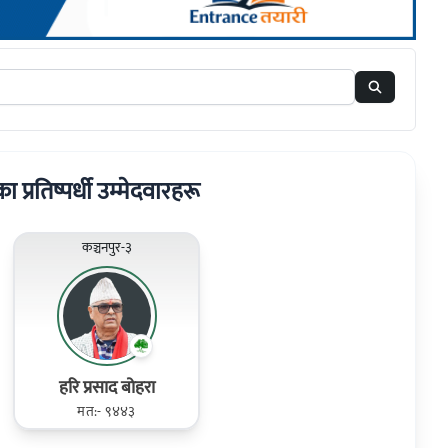
का प्रतिष्पर्धी उम्मेदवारहरू
कञ्चनपुर-३
हरि प्रसाद बोहरा
मत:- ९४४३