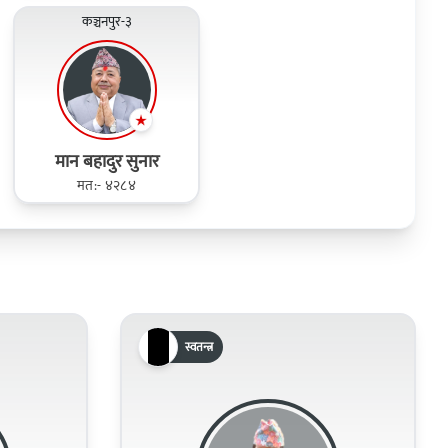
कञ्चनपुर-३
मान बहादुर सुनार
मत:- ४२८४
स्वतन्त्र