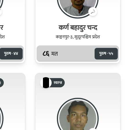
वर
कर्ण बहादुर चन्द
रदेश
कञ्चनपुर-३, सुदूरपश्चिम प्रदेश
८६
मत
पुरुष · ४४
पुरुष · ५५
)
स्वतन्त्र