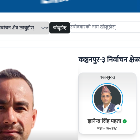
खोज्नुहोस्
Search candidates
कञ्चनपुर-३ निर्वाचन क्षेत्र
कञ्चनपुर-३
ज्ञानेन्द्र सिंह महता
मत:- २७११८