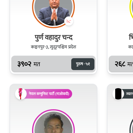
पुर्ण वहादुर चन्द
भ
कञ्चनपुर-३, सुदूरपश्चिम प्रदेश
कञ्
३९०२
२६८
मत
म
पुरुष · ५१
नेपाल कम्युनिस्ट पार्टी (माओवादी)
स्वतन्त