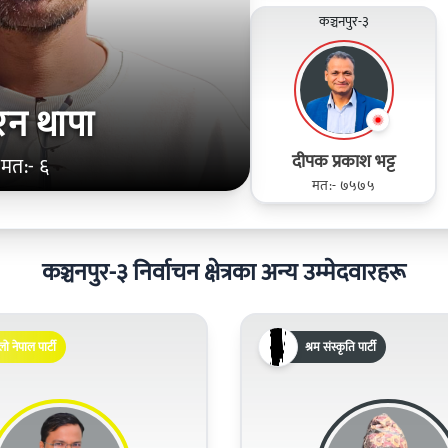
कञ्चनपुर-३
रन थापा
दीपक प्रकाश भट्ट
मत:- ६
मत:- ७५७५
कञ्चनपुर-३ निर्वाचन क्षेत्रका अन्य उम्मेदवारहरू
लो नेपाल पार्टी
श्रम संस्कृति पार्टी