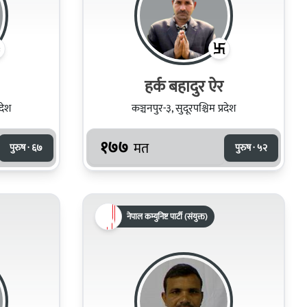
हर्क बहादुर ऐर
रदेश
कञ्चनपुर-३, सुदूरपश्चिम प्रदेश
१७७
मत
पुरुष · ६७
पुरुष · ५२
नेपाल कम्युनिष्ट पार्टी (संयुक्त)