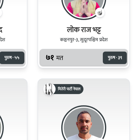
द
लोक राज भट्ट
रदेश
कञ्चनपुर-३, सुदूरपश्चिम प्रदेश
७१
मत
पुरुष · ५५
पुरुष · ३९
मितेरी पार्टी नेपाल