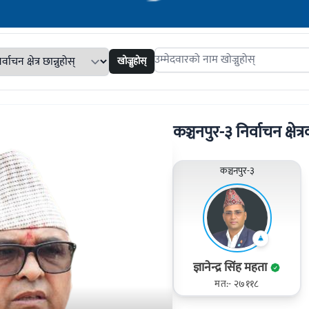
खोज्नुहोस्
Search candidates
कञ्चनपुर-३ निर्वाचन क्षेत्र
कञ्चनपुर-३
ज्ञानेन्द्र सिंह महता
मत:- २७११८