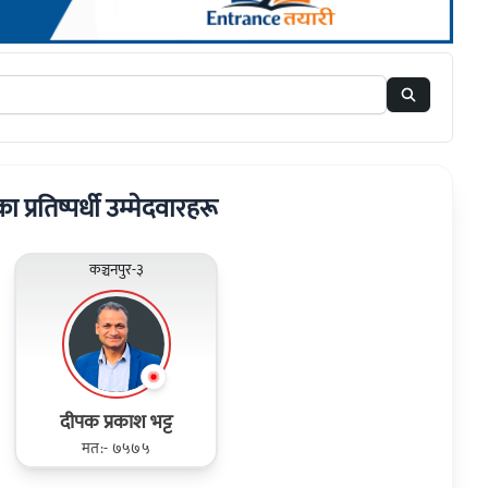
का प्रतिष्पर्धी उम्मेदवारहरू
कञ्चनपुर-३
दीपक प्रकाश भट्ट
मत:- ७५७५