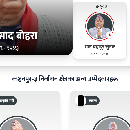
कञ्चनपुर-३
रसाद बोहरा
मान बहादुर सुनार
त:- ९४४३
मत:- ४२८४
कञ्चनपुर-३ निर्वाचन क्षेत्रका अन्य उम्मेदवारहरू
ंस्कृति पार्टी
स्वतन्त्र