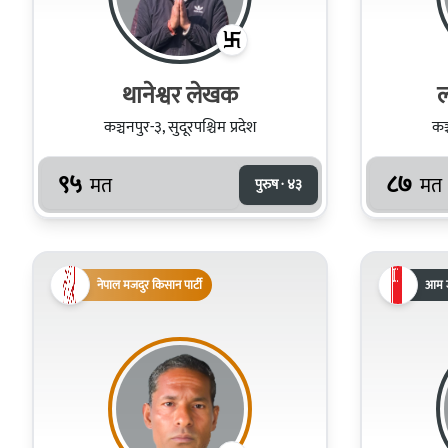
थानेश्वर लेखक
ल
कञ्चनपुर-३, सुदूरपश्चिम प्रदेश
कञ्
९५
८७
मत
मत
पुरुष · ४३
नेपाल मजदुर किसान पार्टी
आम ज