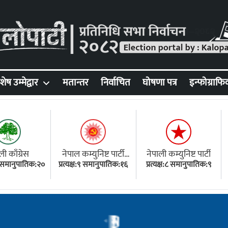
शेष उम्मेद्वार
मतान्तर
निर्वाचित
घोषणा पत्र
इन्फोग्राफि
ली काँग्रेस
नेपाल कम्युनिष्ट पार्टी
नेपाली कम्युनिष्ट पार्टी
१८ समानुपातिक:२०
प्रत्यक्ष:९ समानुपातिक:१६
(एमाले)
प्रत्यक्ष:८ समानुपातिक:९