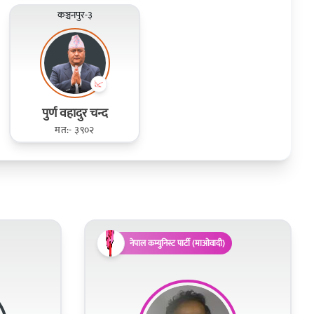
कञ्चनपुर-३
पुर्ण वहादुर चन्द
मत:- ३९०२
नेपाल कम्युनिस्ट पार्टी (माओवादी)