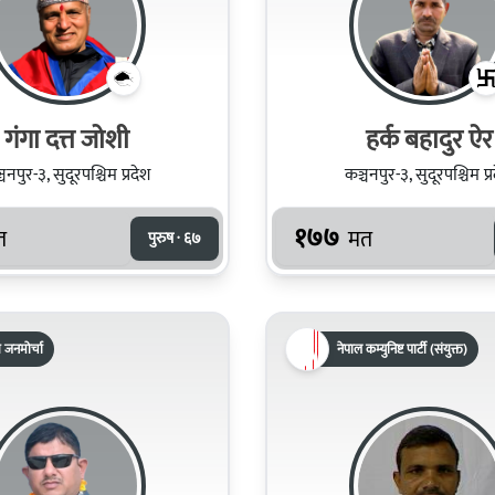
गंगा दत्त जोशी
हर्क बहादुर ऐर
चनपुर-३, सुदूरपश्चिम प्रदेश
कञ्चनपुर-३, सुदूरपश्चिम प्
१७७
त
मत
पुरुष · ६७
रिय जनमोर्चा
नेपाल कम्युनिष्ट पार्टी (संयुक्त)