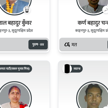
ाल बहादुर कुँवर
कर्ण बहादुर चन्
चनपुर-३, सुदूरपश्चिम प्रदेश
कञ्चनपुर-३, सुदूरपश्चिम प्
८६
मत
पुरुष · ४४
नता पार्टी(एकल चुनाव चिन्ह)
स्वतन्त्र