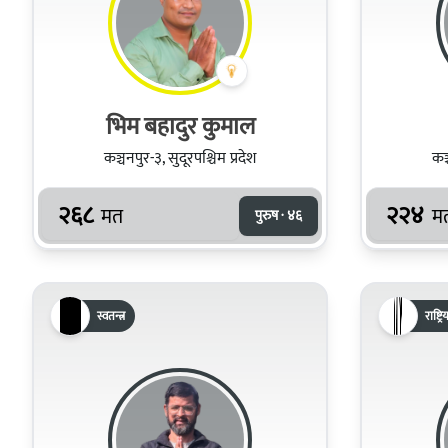
भिम बहादुर कुमाल
कञ्चनपुर-३, सुदूरपश्चिम प्रदेश
कञ्
२६८
२२४
मत
म
पुरुष · ४६
स्वतन्त्र
राष्ट्