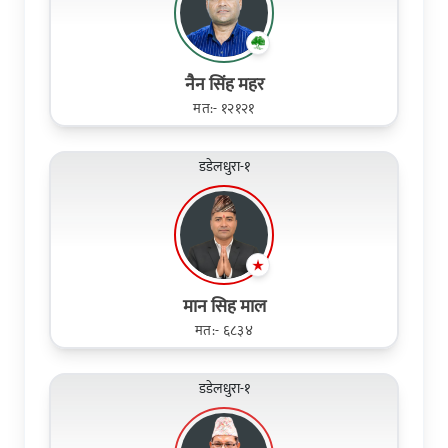
नैन सिंह महर
मत:- १२१२१
डडेलधुरा-१
मान सिह माल
मत:- ६८३४
डडेलधुरा-१