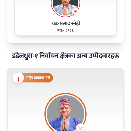
चक्र प्रसाद स्नेही
मत:- २९२६
डडेलधुरा-१ निर्वाचन क्षेत्रका अन्य उम्मेदवारहरू
राष्ट्रिय प्रजातन्त्र पार्टी