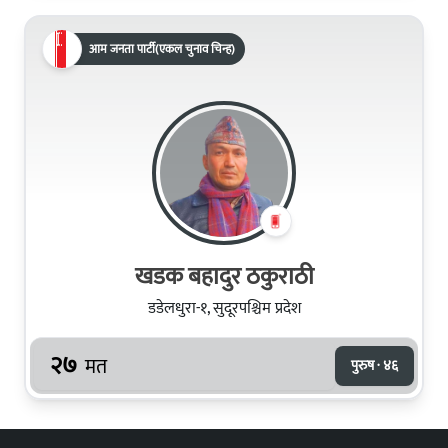
आम जनता पार्टी(एकल चुनाव चिन्ह)
खडक बहादुर ठकुराठी
डडेलधुरा-१, सुदूरपश्चिम प्रदेश
२७
मत
पुरुष · ४६