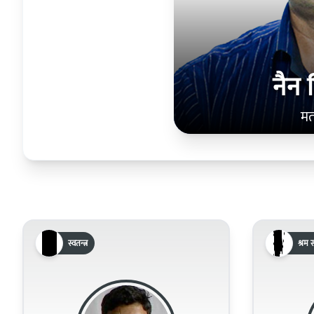
नैन 
मत
स्वतन्त्र
श्रम स