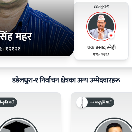
डडेलधुरा-१
सिंह महर
चक्र प्रसाद स्नेही
:- १२१२१
मत:- २९२६
डडेलधुरा-१ निर्वाचन क्षेत्रका अन्य उम्मेदवारहरू
ंस्कृति पार्टी
जय मातृभूमि पार्टी