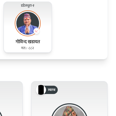
डडेलधुरा-१
गोविन्द खडायत
मत:- ८८२
स्वतन्त्र