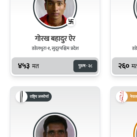
गोरख बहादुर ऐर
डडेलधुरा-१, सुदूरपश्चिम प्रदेश
डडे
४५३
२६०
मत
म
पुरुष · २८
राष्ट्रिय जनमोर्चा
नेपाल