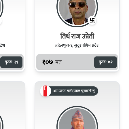
तिर्थ राज उप्रेती
रदेश
डडेलधुरा-१, सुदूरपश्चिम प्रदेश
१०७
मत
पुरुष · ३९
पुरुष · ७१
आम जनता पार्टी(एकल चुनाव चिन्ह)