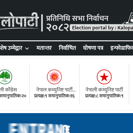
शेष उम्मेद्वार
मतान्तर
निर्वाचित
घोषणा पत्र
इन्फोग्राफि
ली काँग्रेस
नेपाल कम्युनिष्ट पार्टी
नेपाली कम्युनिष्ट पार्टी
१८ समानुपातिक:२०
प्रत्यक्ष:९ समानुपातिक:१६
(एमाले)
प्रत्यक्ष:८ समानुपातिक:९