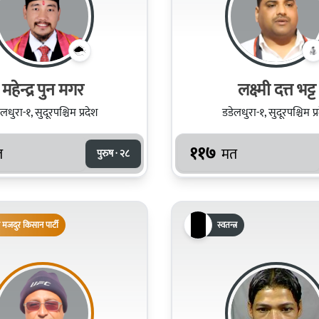
महेन्द्र पुन मगर
लक्ष्मी दत्त भट्ट
लधुरा-१, सुदूरपश्चिम प्रदेश
डडेलधुरा-१, सुदूरपश्चिम प्
११७
त
मत
पुरुष · २८
 मजदुर किसान पार्टी
स्वतन्त्र