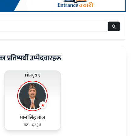
का प्रतिष्पर्धी उम्मेदवारहरू
डडेलधुरा-१
मान सिह माल
मत:- ६८३४