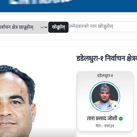
खोज्नुहोस्
Search candidates
डडेलधुरा-१ निर्वाचन क्षेत्र
डडेलधुरा-१
तारा प्रसाद जोशी
मत:- १९१३१