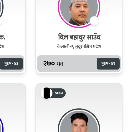
क.
दिल बहादुर साउँद
देश
कैलाली-२, सुदूरपश्चिम प्रदेश
२७०
मत
पुरुष · ४३
पुरुष · ४९
स्वतन्त्र