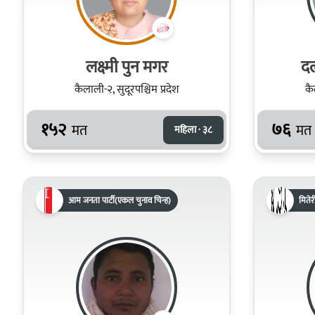
लक्ष्मी पुन मगर
दल
कैलाली-२, सुदूरपश्चिम प्रदेश
कै
१५२
७६
मत
मत
महिला · ३८
आम जनता पार्टी(एकल चुनाव चिन्ह)
मितेरी