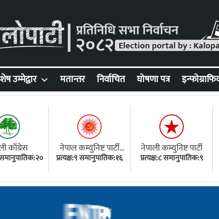
शेष उम्मेद्वार
मतान्तर
निर्वाचित
घोषणा पत्र
इन्फोग्राफि
ली काँग्रेस
नेपाल कम्युनिष्ट पार्टी
नेपाली कम्युनिष्ट पार्टी
१८ समानुपातिक:२०
प्रत्यक्ष:९ समानुपातिक:१६
(एमाले)
प्रत्यक्ष:८ समानुपातिक:९