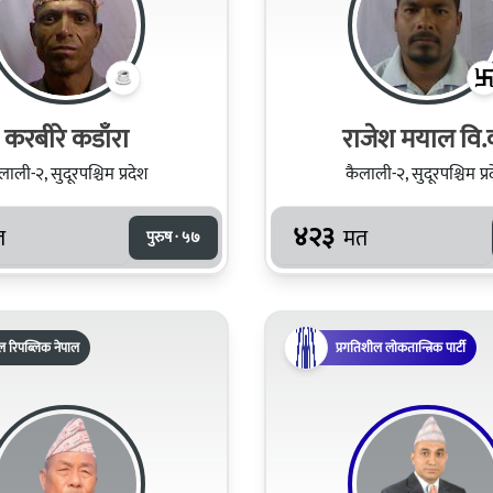
करबीरे कडाँरा
राजेश मयाल वि.
लाली-२, सुदूरपश्चिम प्रदेश
कैलाली-२, सुदूरपश्चिम प्र
४२३
त
मत
पुरुष · ५७
ल रिपब्लिक नेपाल
प्रगतिशील लोकतान्त्रिक पार्टी