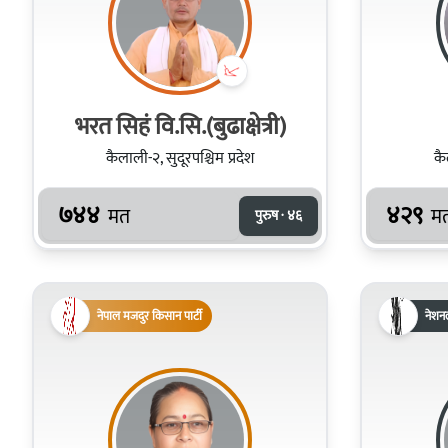
भरत सिहं वि.सि.(बुढाक्षेत्री)
कैलाली-२, सुदूरपश्चिम प्रदेश
कै
७४४
४२९
मत
म
पुरुष · ४६
नेपाल मजदुर किसान पार्टी
नेशन