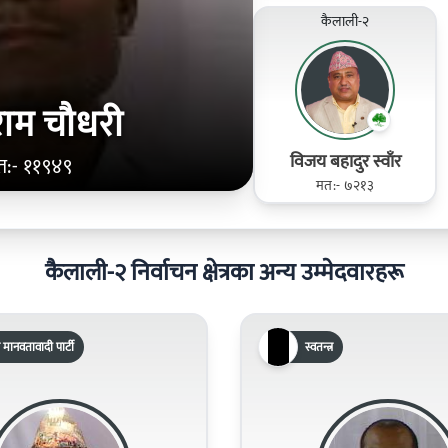
कैलाली-२
राम चौधरी
विजय बहादुर स्वाँर
त:- ११९४९
मत:- ७२१३
कैलाली-२ निर्वाचन क्षेत्रका अन्य उम्मेदवारहरू
 मानवतावादी पार्टी
स्वतन्त्र