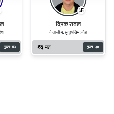
वल
दिपक रावल
देश
कैलाली-२, सुदूरपश्चिम प्रदेश
१६
मत
पुरुष · ४३
पुरुष · ३७