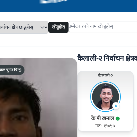
खोज्नुहोस्
Search candidates
कैलाली-२ निर्वाचन क्षेत्रक
(एकल चुनाव चिन्ह)
कैलाली-२
के पी खनाल
मत:- १९०५७