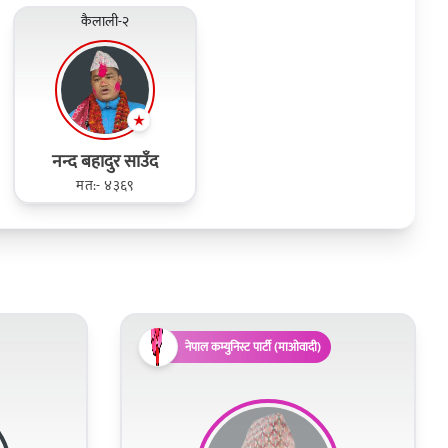
कैलाली-२
नन्द बहादुर साउँद
मत:- ४३६९
नेपाल कम्युनिस्ट पार्टी (माओवादी)