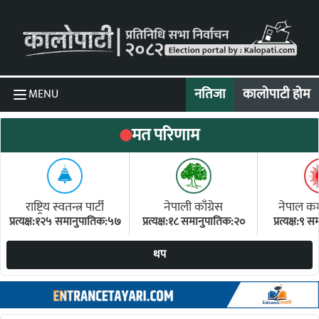
Skip to content
नतिजा
कालोपाटी होम
MENU
मत परिणाम
राष्ट्रिय स्वतन्त्र पार्टी
नेपाली काँग्रेस
नेपाल कम्य
प्रत्यक्ष:१२५ समानुपातिक:५७
प्रत्यक्ष:१८ समानुपातिक:२०
प्रत्यक्ष:९
(ए
थप