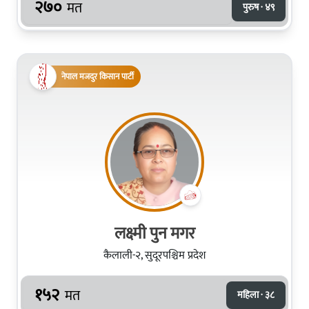
२७०
मत
पुरुष · ४९
नेपाल मजदुर किसान पार्टी
लक्ष्मी पुन मगर
कैलाली-२, सुदूरपश्चिम प्रदेश
१५२
मत
महिला · ३८