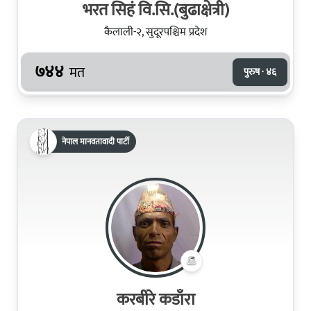
भरत सिहं वि.सि.(बुढाक्षेत्री)
कैलाली-२, सुदूरपश्चिम प्रदेश
७४४
मत
पुरुष · ४६
नेपाल मानवतावादी पार्टी
करबीरे कडाँरा