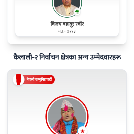
विजय बहादुर स्वाँर
मत:- ७२१३
कैलाली-२ निर्वाचन क्षेत्रका अन्य उम्मेदवारहरू
नेपाली कम्युनिष्ट पार्टी