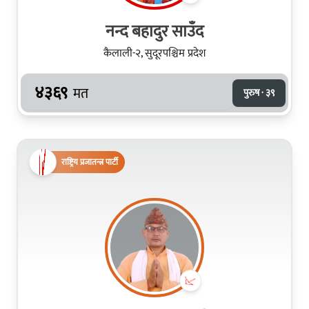
नन्द बहादुर साउँद
कैलाली-२, सुदूरपश्चिम प्रदेश
४३६९
मत
पुरुष · ३९
राष्ट्रिय प्रजातन्त्र पार्टी