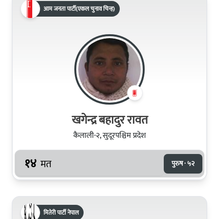
आम जनता पार्टी(एकल चुनाव चिन्ह)
खगेन्द्र बहादुर रावत
कैलाली-२, सुदूरपश्चिम प्रदेश
१४
मत
पुरुष · ५२
मितेरी पार्टी नेपाल