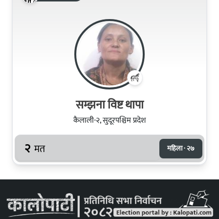
सम्झना विष्ट थापा
कैलाली-२, सुदूरपश्चिम प्रदेश
२
मत
महिला · २७