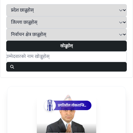
खोज्नुहोस्
Search candidates
प्रगतिशील लोकतान्त्रिक
पार्टी