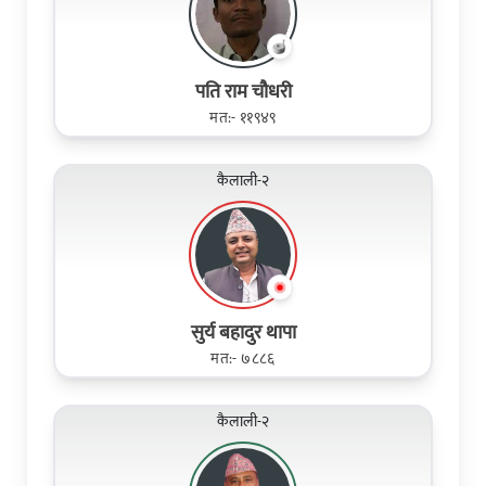
पति राम चौधरी
मत:- ११९४९
कैलाली-२
सुर्य बहादुर थापा
मत:- ७८८६
कैलाली-२