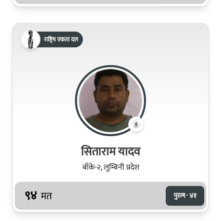
राष्ट्रिय एकता दल
सिताराम यादव
बाँके-२, लुम्बिनी प्रदेश
९४
मत
पुरुष · ४१