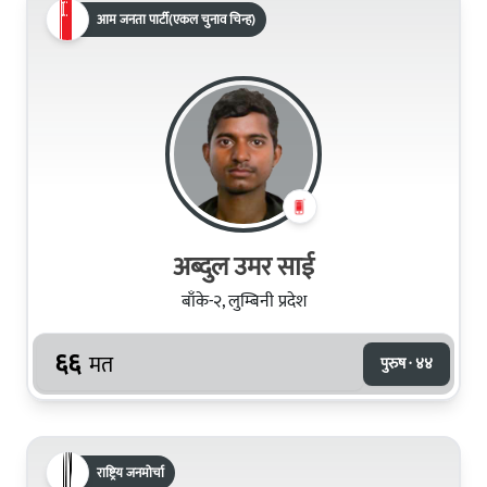
आम जनता पार्टी(एकल चुनाव चिन्ह)
अब्दुल उमर साई
बाँके-२, लुम्बिनी प्रदेश
६६
मत
पुरुष · ४४
राष्ट्रिय जनमोर्चा