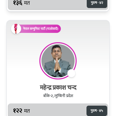
१३६
मत
पुरुष · ४२
नेपाल कम्युनिस्ट पार्टी (माओवादी)
महेन्द्र प्रकाश चन्द
बाँके-२, लुम्बिनी प्रदेश
१२२
मत
पुरुष · ४५