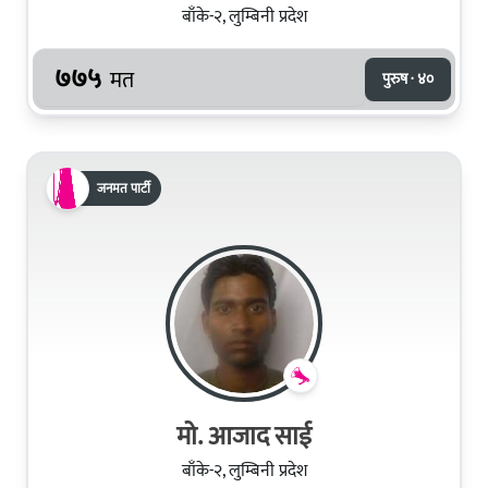
बाँके-२, लुम्बिनी प्रदेश
७७५
मत
पुरुष · ४०
जनमत पार्टी
मो. आजाद साई
बाँके-२, लुम्बिनी प्रदेश