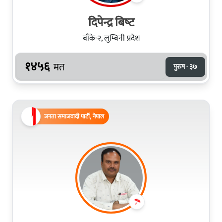
दिपेन्द्र बिष्‍ट
बाँके-२, लुम्बिनी प्रदेश
१४५६
मत
पुरुष · ३७
जनता समाजवादी पार्टी, नेपाल