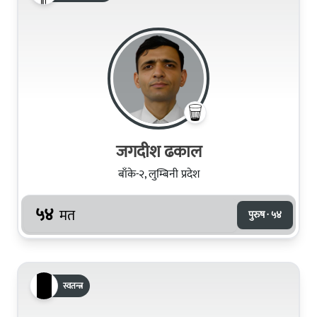
जगदीश ढकाल
बाँके-२, लुम्बिनी प्रदेश
५४
मत
पुरुष · ५४
स्वतन्त्र