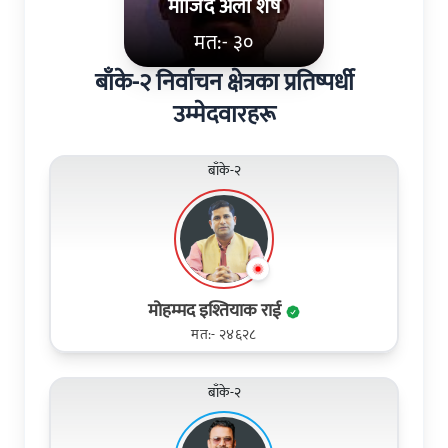
माजिद अली शेष
मत:- ३०
बाँके-२ निर्वाचन क्षेत्रका प्रतिष्पर्धी
उम्मेदवारहरू
बाँके-२
मोहम्मद इश्तियाक राई
मत:- २४६२८
बाँके-२