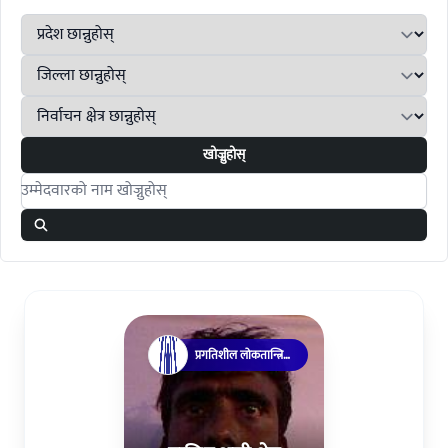
खोज्नुहोस्
Search candidates
प्रगतिशील लोकतान्त्रिक
पार्टी