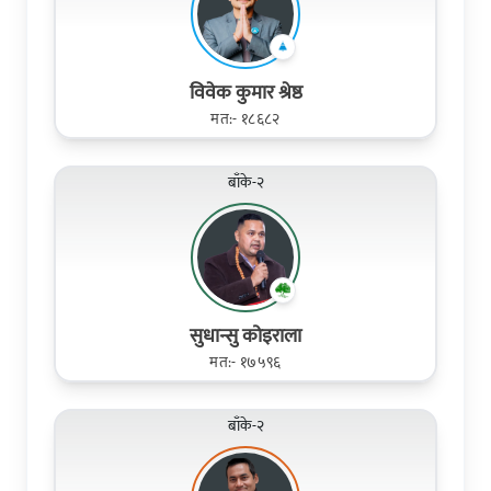
विवेक कुमार श्रेष्ठ
मत:- १८६८२
बाँके-२
सुधान्सु कोइराला
मत:- १७५९६
बाँके-२