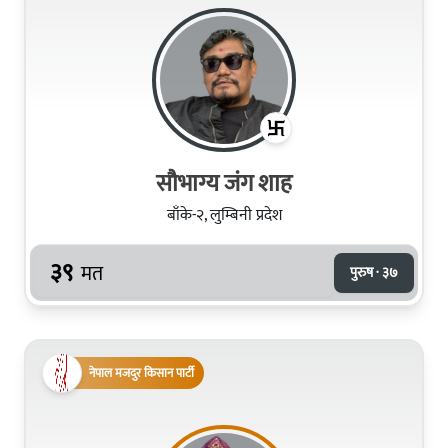
सौभाग्य जंग शाह
बाँके-२, लुम्बिनी प्रदेश
३९
मत
पुरुष · ३७
नेपाल मजदुर किसान पार्टी