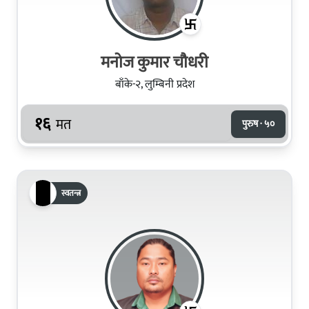
मनोज कुमार चौधरी
बाँके-२, लुम्बिनी प्रदेश
१६
मत
पुरुष · ५०
स्वतन्त्र