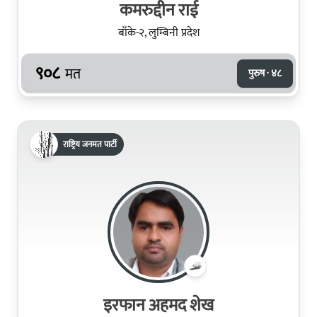
कमरुद्दीन राई
बाँके-२, लुम्बिनी प्रदेश
९०८
मत
पुरुष · ४८
राष्ट्रिय जनमत पार्टी
इरफान अहमद शेख