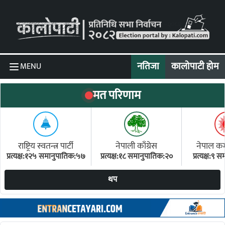
Skip to content
नतिजा
कालोपाटी होम
MENU
मत परिणाम
राष्ट्रिय स्वतन्त्र पार्टी
नेपाली काँग्रेस
नेपाल कम्य
प्रत्यक्ष:१२५ समानुपातिक:५७
प्रत्यक्ष:१८ समानुपातिक:२०
प्रत्यक्ष:९
(ए
थप