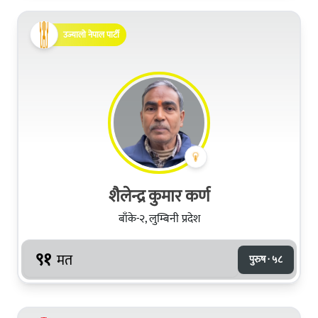
उज्यालो नेपाल पार्टी
शैलेन्द्र कुमार कर्ण
बाँके-२, लुम्बिनी प्रदेश
९१
मत
पुरुष · ५८