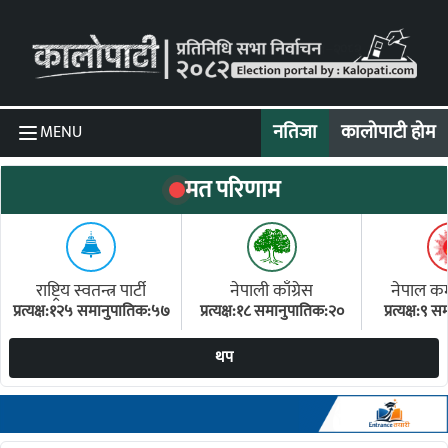
Skip to content
नतिजा
कालोपाटी होम
MENU
मत परिणाम
राष्ट्रिय स्वतन्त्र पार्टी
नेपाली काँग्रेस
नेपाल कम्य
प्रत्यक्ष:१२५ समानुपातिक:५७
प्रत्यक्ष:१८ समानुपातिक:२०
प्रत्यक्ष:९
(ए
थप