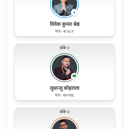
विवेक कुमार श्रेष्ठ
मत:- १८६८२
बाँके-२
सुधान्सु कोइराला
मत:- १७५९६
बाँके-२