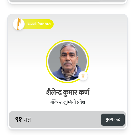
उज्यालो नेपाल पार्टी
शैलेन्द्र कुमार कर्ण
बाँके-२, लुम्बिनी प्रदेश
९१
मत
पुरुष · ५८