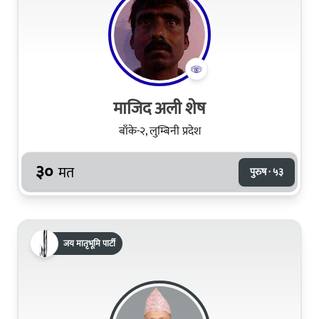
माजिद अली शेष
बाँके-२, लुम्बिनी प्रदेश
३०
मत
पुरुष · ५३
जय मातृभूमि पार्टी