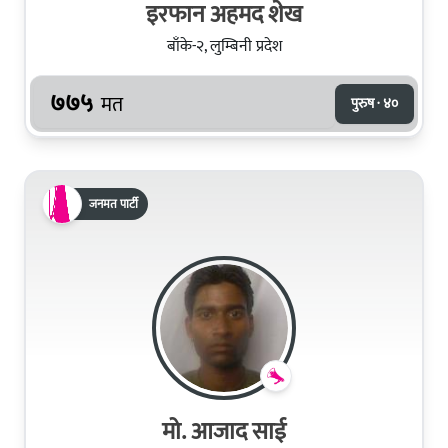
इरफान अहमद शेख
बाँके-२, लुम्बिनी प्रदेश
७७५
मत
पुरुष · ४०
जनमत पार्टी
मो. आजाद साई