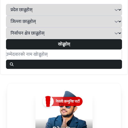
खोज्नुहोस्
Search candidates
नेपाली कम्युनिष्ट पार्टी