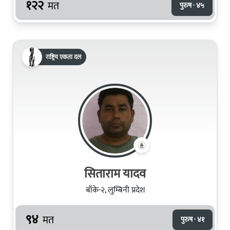
१२२
मत
पुरुष · ४५
राष्ट्रिय एकता दल
सिताराम यादव
बाँके-२, लुम्बिनी प्रदेश
९४
मत
पुरुष · ४१