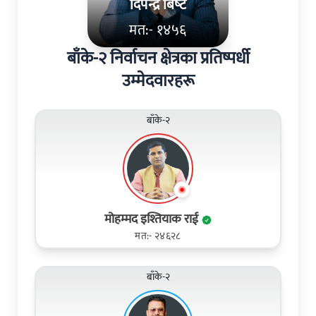
दिपेन्द्र बिष्‍ट
मत:- १४५६
बाँके-२ निर्वाचन क्षेत्रका प्रतिष्पर्धी
उम्मेदवारहरू
बाँके-२
मोहम्मद इश्तियाक राई
मत:- २४६२८
बाँके-२