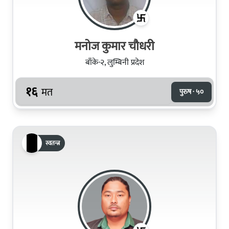
मनोज कुमार चौधरी
बाँके-२, लुम्बिनी प्रदेश
१६
मत
पुरुष · ५०
स्वतन्त्र