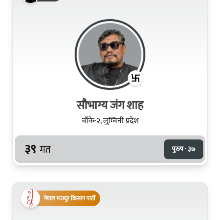
सौभाग्य जंग शाह
बाँके-२, लुम्बिनी प्रदेश
३९
मत
पुरुष · ३७
नेपाल मजदुर किसान पार्टी