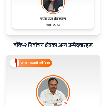
ऋषि राज देवकोटा
मत:- १७२३
बाँके-२ निर्वाचन क्षेत्रका अन्य उम्मेदवारहरू
जनता समाजवादी पार्टी, नेपाल