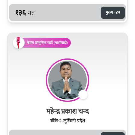
१३६
मत
पुरुष · ४२
नेपाल कम्युनिस्ट पार्टी (माओवादी)
महेन्द्र प्रकाश चन्द
बाँके-२, लुम्बिनी प्रदेश