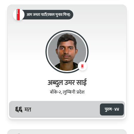
आम जनता पार्टी(एकल चुनाव चिन्ह)
अब्दुल उमर साई
बाँके-२, लुम्बिनी प्रदेश
६६
मत
पुरुष · ४४