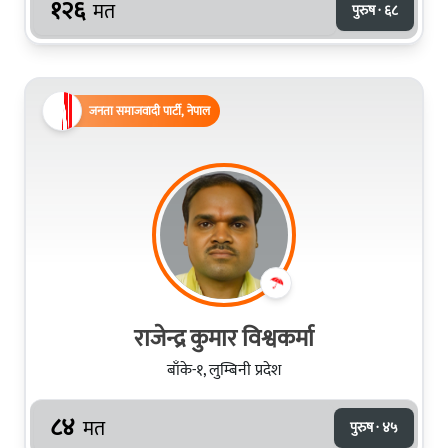
१२६
मत
पुरुष · ६८
जनता समाजवादी पार्टी, नेपाल
राजेन्द्र कुमार विश्वकर्मा
बाँके-१, लुम्बिनी प्रदेश
८४
मत
पुरुष · ४५