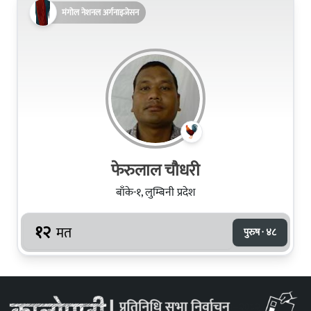
मंगोल नेशनल अर्गनाइजेसन
फेरुलाल चौधरी
बाँके-१, लुम्बिनी प्रदेश
१२
मत
पुरुष · ४८