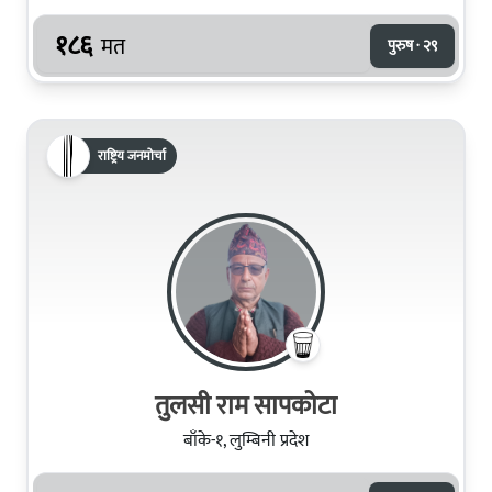
१८६
मत
पुरुष · २९
राष्ट्रिय जनमोर्चा
तुलसी राम सापकोटा
बाँके-१, लुम्बिनी प्रदेश