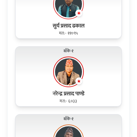
सुर्य प्रसाद ढकाल
मत:- ११०९५
बाँके-१
नरेन्द्र प्रसाद पाण्डे
मत:- ६०३३
बाँके-१