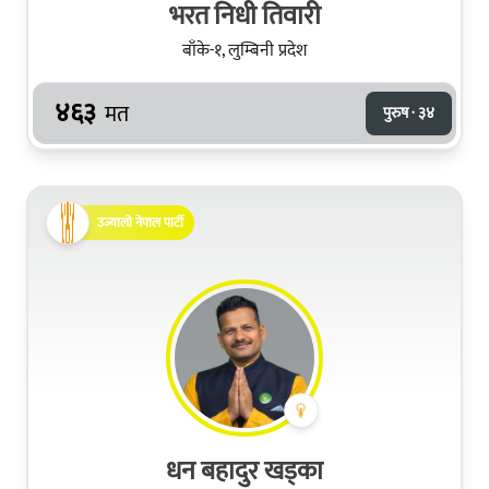
भरत निधी तिवारी
बाँके-१, लुम्बिनी प्रदेश
४६३
मत
पुरुष · ३४
उज्यालो नेपाल पार्टी
धन बहादुर खड्का