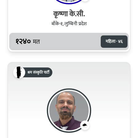
कृष्णा के.सी.
बाँके-१, लुम्बिनी प्रदेश
१२४०
मत
महिला · ४६
श्रम संस्कृति पार्टी