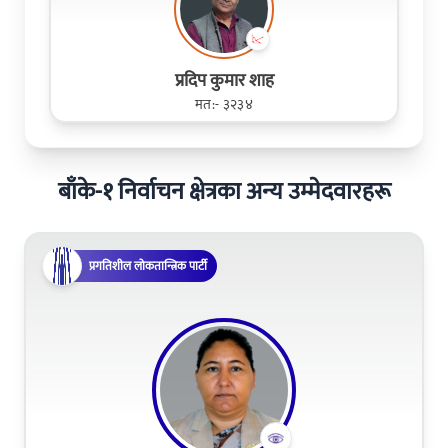
प्रदिप कुमार शाह
मत:- ३२३४
बाँके-१ निर्वाचन क्षेत्रका अन्य उम्मेदवारहरू
प्रगतिशील लोकतान्त्रिक पार्टी