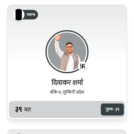
स्वतन्त्र
दिवाकर​ शर्मा
बाँके-१, लुम्बिनी प्रदेश
३९
मत
पुरुष · ३९