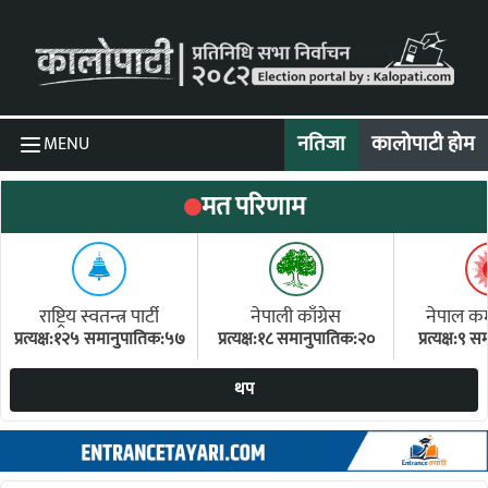
Skip to content
नतिजा
कालोपाटी होम
MENU
मत परिणाम
राष्ट्रिय स्वतन्त्र पार्टी
नेपाली काँग्रेस
नेपाल कम्य
प्रत्यक्ष:१२५ समानुपातिक:५७
प्रत्यक्ष:१८ समानुपातिक:२०
प्रत्यक्ष:९
(ए
थप