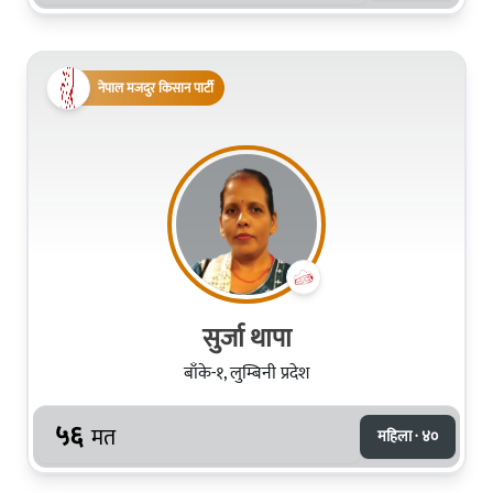
नेपाल मजदुर किसान पार्टी
सुर्जा थापा
बाँके-१, लुम्बिनी प्रदेश
५६
मत
महिला · ४०