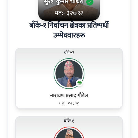
सुरेश कुमार चौधरी
मत:- ३२७९२
बाँके-१ निर्वाचन क्षेत्रका प्रतिष्पर्धी
उम्मेदवारहरू
बाँके-१
नारायण प्रसाद गौडेल
मत:- १५३०१
बाँके-१