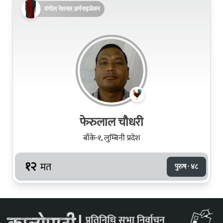
मंगोल नेशनल अर्गनाइजेसन
फेरुलाल चौधरी
बाँके-१, लुम्बिनी प्रदेश
१२
मत
पुरुष · ४८