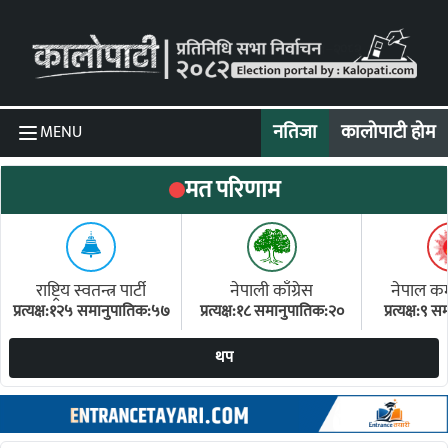
Skip to content
नतिजा
कालोपाटी होम
MENU
मत परिणाम
राष्ट्रिय स्वतन्त्र पार्टी
नेपाली काँग्रेस
नेपाल कम्य
प्रत्यक्ष:१२५ समानुपातिक:५७
प्रत्यक्ष:१८ समानुपातिक:२०
प्रत्यक्ष:९
(ए
थप