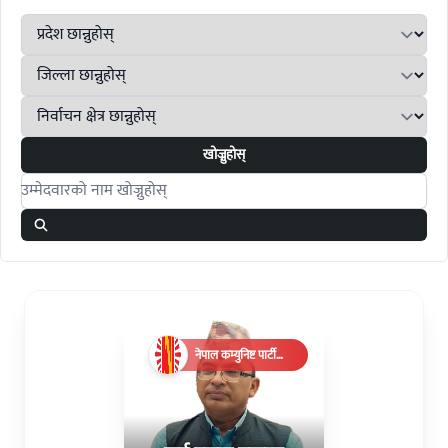
खोज्नुहोस्
Search candidates
नेपाल कम्युनिष्ट पार्टी
(एमाले)