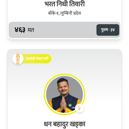
भरत निधी तिवारी
बाँके-१, लुम्बिनी प्रदेश
४६३
मत
पुरुष · ३४
उज्यालो नेपाल पार्टी
धन बहादुर खड्का