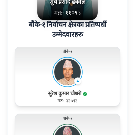
सुर्य प्रसाद ढकाल
मत:- ११०९५
बाँके-१ निर्वाचन क्षेत्रका प्रतिष्पर्धी
उम्मेदवारहरू
बाँके-१
सुरेश कुमार चौधरी
मत:- ३२७९२
बाँके-१