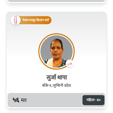
नेपाल मजदुर किसान पार्टी
सुर्जा थापा
बाँके-१, लुम्बिनी प्रदेश
५६
मत
महिला · ४०