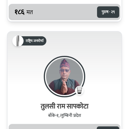
१८६
मत
पुरुष · २९
राष्ट्रिय जनमोर्चा
तुलसी राम सापकोटा
बाँके-१, लुम्बिनी प्रदेश