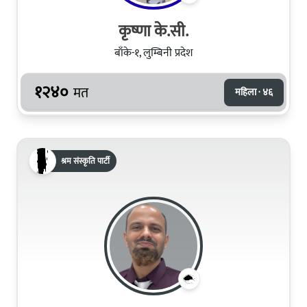
कृष्णा के.सी.
बाँके-१, लुम्बिनी प्रदेश
१२४०
मत
महिला · ४६
श्रम संस्कृति पार्टी