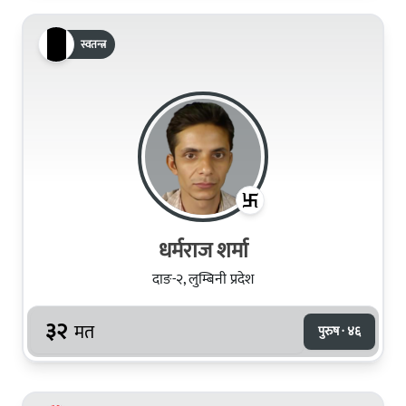
स्वतन्त्र
धर्मराज शर्मा
दाङ-२, लुम्बिनी प्रदेश
३२
मत
पुरुष · ४६