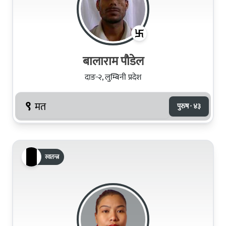
बालाराम पौडेल
दाङ-२, लुम्बिनी प्रदेश
९
मत
पुरुष · ४३
स्वतन्त्र