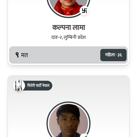
कल्‍पना लामा
दाङ-२, लुम्बिनी प्रदेश
९
मत
महिला · ३६
मितेरी पार्टी नेपाल