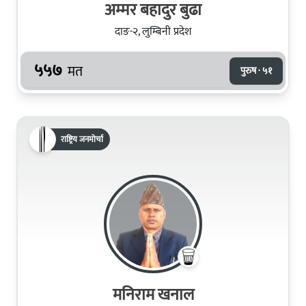
अम्मर बहादुर बुढा
दाङ-२, लुम्बिनी प्रदेश
५५७
मत
पुरुष · ५१
राष्ट्रिय जनमोर्चा
मनिराम खनाल