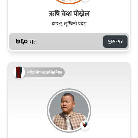
ऋषि केश पोख्रेल
दाङ-२, लुम्बिनी प्रदेश
७६०
मत
पुरुष · ५३
मंगोल नेशनल अर्गनाइजेसन