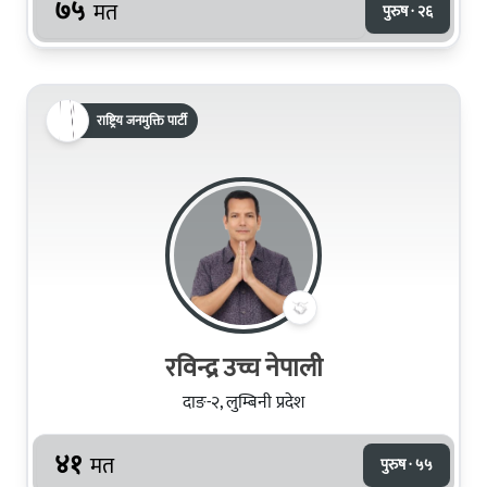
७५
मत
पुरुष · २६
राष्ट्रिय जनमुक्ति पार्टी
रविन्द्र उच्च नेपाली
दाङ-२, लुम्बिनी प्रदेश
४१
मत
पुरुष · ५५