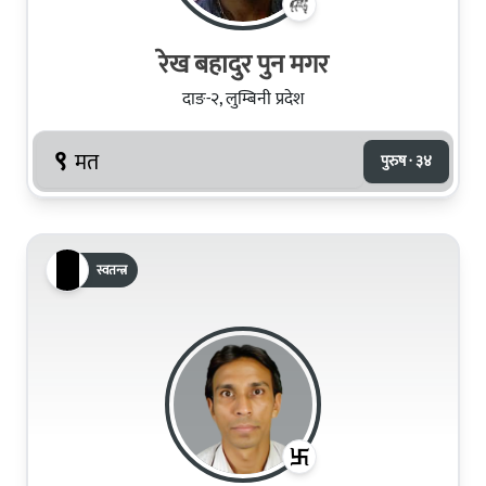
रेख बहादुर पुन मगर
दाङ-२, लुम्बिनी प्रदेश
९
मत
पुरुष · ३४
स्वतन्त्र