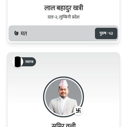
लाल बहादुर खत्री
दाङ-२, लुम्बिनी प्रदेश
७
मत
पुरुष · ५३
स्वतन्त्र
समिर वली