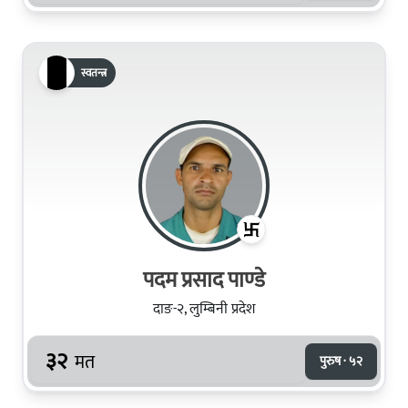
स्वतन्त्र
पदम प्रसाद पाण्‍डे
दाङ-२, लुम्बिनी प्रदेश
३२
मत
पुरुष · ५२