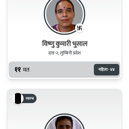
विष्णु कुमारी भुसाल
दाङ-२, लुम्बिनी प्रदेश
११
मत
महिला · ४४
स्वतन्त्र