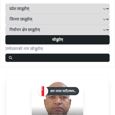
खोज्नुहोस्
Search candidates
आम जनता पार्टी(एकल
चुनाव चिन्ह)