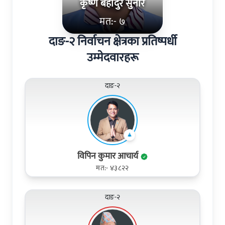
कृष्ण बहादुर सुनार
मत:- ७
दाङ-२ निर्वाचन क्षेत्रका प्रतिष्पर्धी
उम्मेदवारहरू
दाङ-२
विपिन कुमार आचार्य
मत:- ४३८२२
दाङ-२