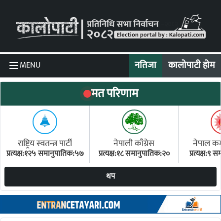
Skip to content
नतिजा
कालोपाटी होम
MENU
मत परिणाम
राष्ट्रिय स्वतन्त्र पार्टी
नेपाली काँग्रेस
नेपाल कम्य
प्रत्यक्ष:१२५ समानुपातिक:५७
प्रत्यक्ष:१८ समानुपातिक:२०
प्रत्यक्ष:९
(ए
थप