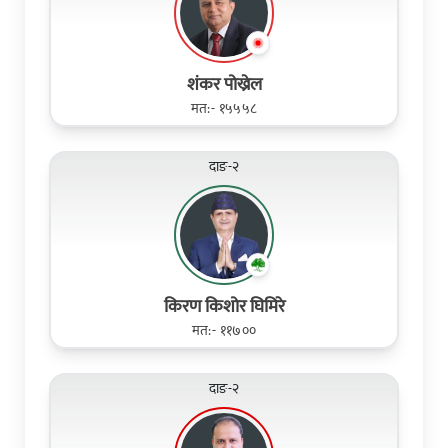
शंकर पोख्रेल
मत:- १५५५८
दाङ-२
किरण किशोर घिमिरे
मत:- ११७००
दाङ-२