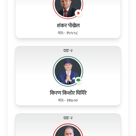
शंकर पोख्रेल
मत:- १५५५८
दाङ-२
किरण किशोर घिमिरे
मत:- ११७००
दाङ-२