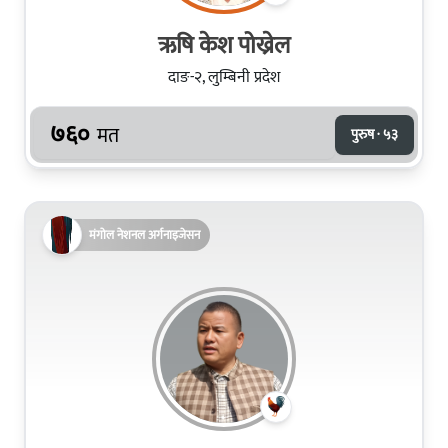
ऋषि केश पोख्रेल
दाङ-२, लुम्बिनी प्रदेश
७६०
मत
पुरुष · ५३
मंगोल नेशनल अर्गनाइजेसन