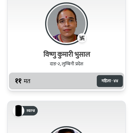
विष्णु कुमारी भुसाल
दाङ-२, लुम्बिनी प्रदेश
११
मत
महिला · ४४
स्वतन्त्र