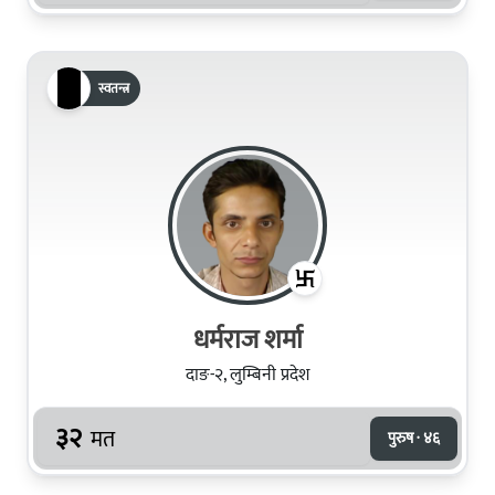
स्वतन्त्र
धर्मराज शर्मा
दाङ-२, लुम्बिनी प्रदेश
३२
मत
पुरुष · ४६