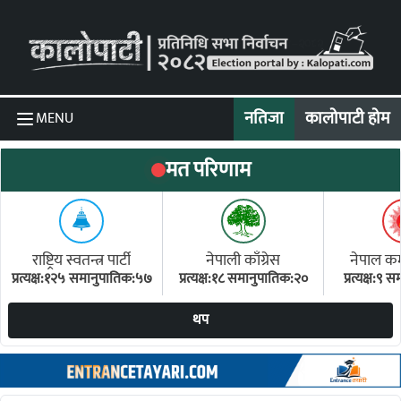
Skip to content
नतिजा
कालोपाटी होम
MENU
मत परिणाम
राष्ट्रिय स्वतन्त्र पार्टी
नेपाली काँग्रेस
नेपाल कम्य
प्रत्यक्ष:१२५ समानुपातिक:५७
प्रत्यक्ष:१८ समानुपातिक:२०
प्रत्यक्ष:९
(ए
थप