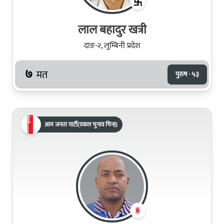
लाल बहादुर खत्री
दाङ-२, लुम्बिनी प्रदेश
७
मत
पुरुष · ५३
आम जनता पार्टी(एकल चुनाव चिन्ह)