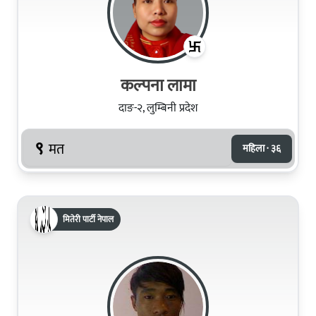
कल्‍पना लामा
दाङ-२, लुम्बिनी प्रदेश
९
मत
महिला · ३६
मितेरी पार्टी नेपाल