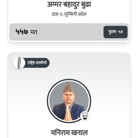
अम्मर बहादुर बुढा
दाङ-२, लुम्बिनी प्रदेश
५५७
मत
पुरुष · ५१
राष्ट्रिय जनमोर्चा
मनिराम खनाल