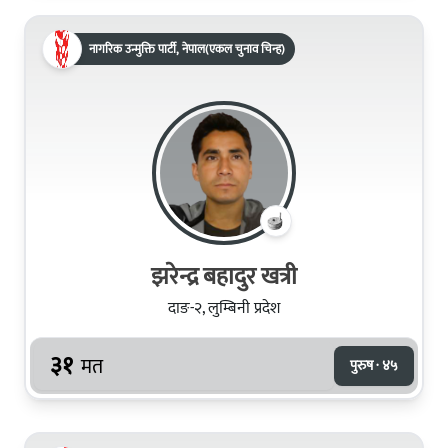
नागरिक उन्मुक्ति पार्टी, नेपाल(एकल चुनाव चिन्ह)
झरेन्द्र बहादुर खत्री
दाङ-२, लुम्बिनी प्रदेश
३१
मत
पुरुष · ४५