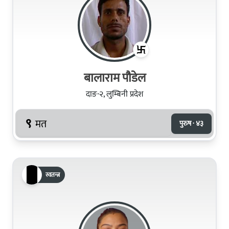
बालाराम पौडेल
दाङ-२, लुम्बिनी प्रदेश
९
मत
पुरुष · ४३
स्वतन्त्र