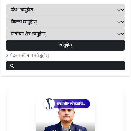
खोज्नुहोस्
Search candidates
प्रगतिशील लोकतान्त्रिक
पार्टी