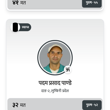
४१
मत
पुरुष · ५५
स्वतन्त्र
पदम प्रसाद पाण्‍डे
दाङ-२, लुम्बिनी प्रदेश
३२
मत
पुरुष · ५२