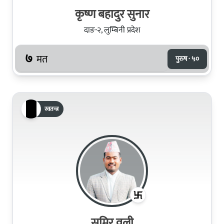
कृष्ण बहादुर सुनार
दाङ-२, लुम्बिनी प्रदेश
७
मत
पुरुष · ५०
स्वतन्त्र
समिर वली