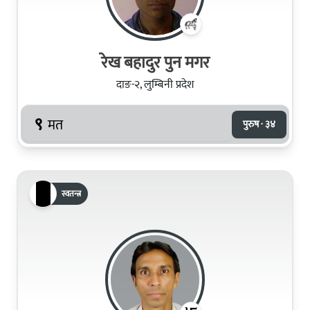
रेख बहादुर पुन मगर
दाङ-२, लुम्बिनी प्रदेश
९
मत
पुरुष · ३४
स्वतन्त्र