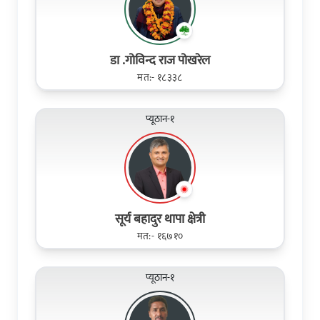
डा .गोविन्द राज पोखरेल
मत:- १८३३८
प्यूठान-१
सूर्य बहादुर थापा क्षेत्री
मत:- १६७१०
प्यूठान-१