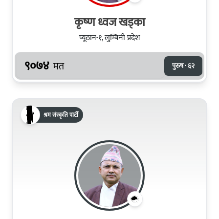
कृष्‍ण ध्वज खड्का
प्यूठान-१, लुम्बिनी प्रदेश
९०७४
मत
पुरुष · ६२
श्रम संस्कृति पार्टी