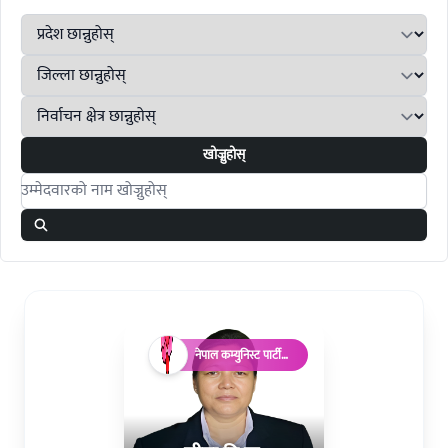
खोज्नुहोस्
Search candidates
नेपाल कम्युनिस्ट पार्टी
(माओवादी)