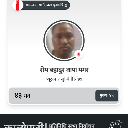
आम जनता पार्टी(एकल चुनाव चिन्ह)
रोम बहादुर थापा मगर
प्यूठान-१, लुम्बिनी प्रदेश
४३
मत
पुरुष · ४५