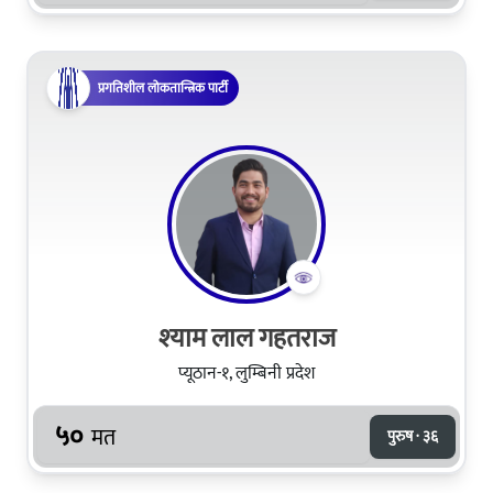
प्रगतिशील लोकतान्त्रिक पार्टी
श्‍याम लाल गहतराज
प्यूठान-१, लुम्बिनी प्रदेश
५०
मत
पुरुष · ३६