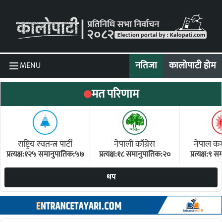
Skip to content
नतिजा
कालोपाटी होम
MENU
मत परिणाम
राष्ट्रिय स्वतन्त्र पार्टी
नेपाली काँग्रेस
नेपाल कम्य
प्रत्यक्ष:१२५ समानुपातिक:५७
प्रत्यक्ष:१८ समानुपातिक:२०
प्रत्यक्ष:९
(ए
थप