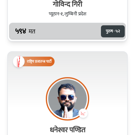
गोविन्द गिरी
प्यूठान-१, लुम्बिनी प्रदेश
५९४
मत
पुरुष · ५२
राष्ट्रिय प्रजातन्त्र पार्टी
धनेश्‍वर पण्डित