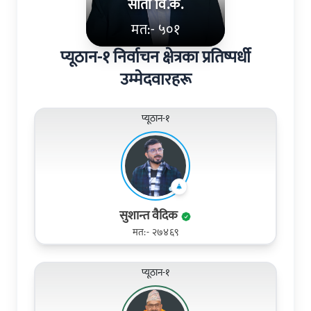
सीता वि.क.
मत:- ५०१
प्यूठान-१ निर्वाचन क्षेत्रका प्रतिष्पर्धी
उम्मेदवारहरू
प्यूठान-१
सुशान्त वैदिक
मत:- २७४६९
प्यूठान-१