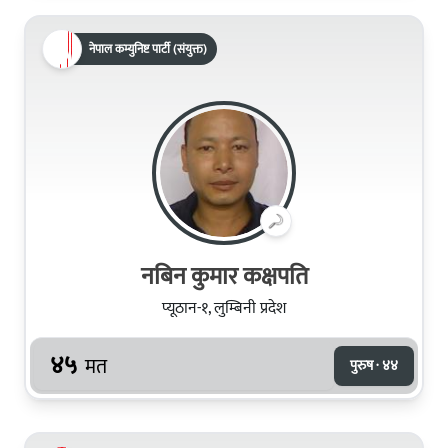
नेपाल कम्युनिष्ट पार्टी (संयुक्त)
नबिन कुमार कक्षपति
प्यूठान-१, लुम्बिनी प्रदेश
४५
मत
पुरुष · ४४