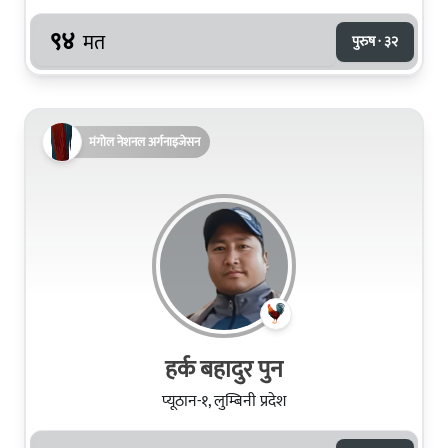
९४
मत
पुरुष · ३२
मंगोल नेशनल अर्गनाइजेसन
हर्क बहादुर पुन
प्यूठान-१, लुम्बिनी प्रदेश