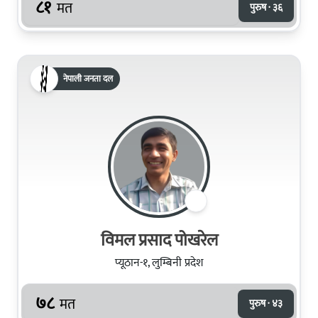
८१
मत
पुरुष · ३६
नेपाली जनता दल
विमल प्रसाद पोखरेल
प्यूठान-१, लुम्बिनी प्रदेश
७८
मत
पुरुष · ४३