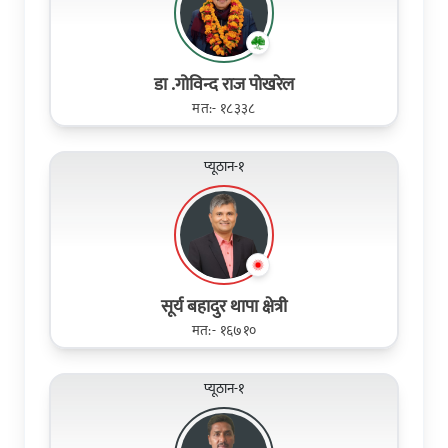
डा .गोविन्द राज पोखरेल
मत:- १८३३८
प्यूठान-१
सूर्य बहादुर थापा क्षेत्री
मत:- १६७१०
प्यूठान-१