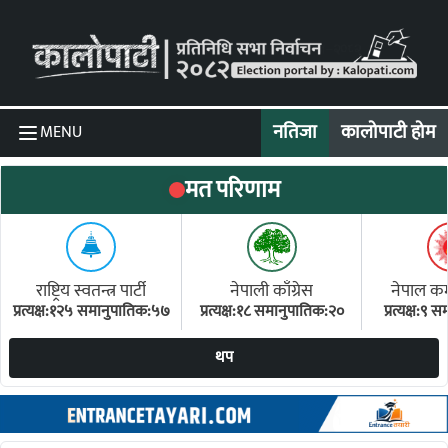
Skip to content
नतिजा
कालोपाटी होम
MENU
मत परिणाम
राष्ट्रिय स्वतन्त्र पार्टी
नेपाली काँग्रेस
नेपाल कम्य
प्रत्यक्ष:१२५ समानुपातिक:५७
प्रत्यक्ष:१८ समानुपातिक:२०
प्रत्यक्ष:९
(ए
थप