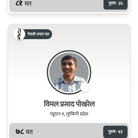
८१
मत
पुरुष · ३६
नेपाली जनता दल
विमल प्रसाद पोखरेल
प्यूठान-१, लुम्बिनी प्रदेश
७८
मत
पुरुष · ४३