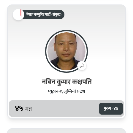
नेपाल कम्युनिष्ट पार्टी (संयुक्त)
नबिन कुमार कक्षपति
प्यूठान-१, लुम्बिनी प्रदेश
४५
मत
पुरुष · ४४