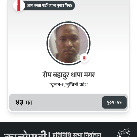
आम जनता पार्टी(एकल चुनाव चिन्ह)
रोम बहादुर थापा मगर
प्यूठान-१, लुम्बिनी प्रदेश
४३
मत
पुरुष · ४५