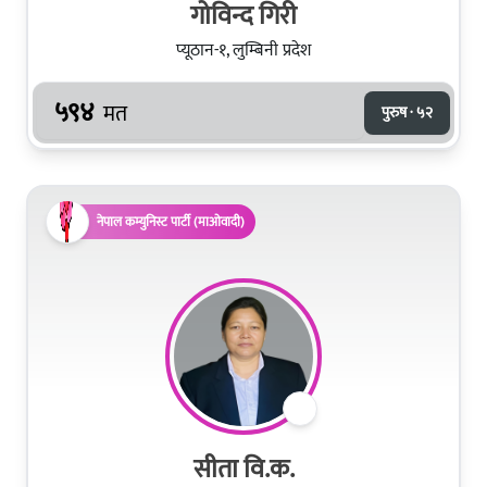
गोविन्द गिरी
प्यूठान-१, लुम्बिनी प्रदेश
५९४
मत
पुरुष · ५२
नेपाल कम्युनिस्ट पार्टी (माओवादी)
सीता वि.क.