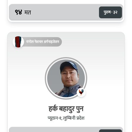
९४
मत
पुरुष · ३२
मंगोल नेशनल अर्गनाइजेसन
हर्क बहादुर पुन
प्यूठान-१, लुम्बिनी प्रदेश