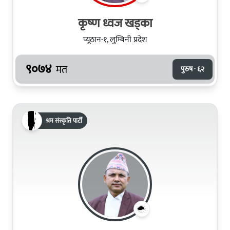
कृष्‍ण ध्वज खड्का
प्यूठान-१, लुम्बिनी प्रदेश
९०७४
मत
पुरुष · ६२
श्रम संस्कृति पार्टी