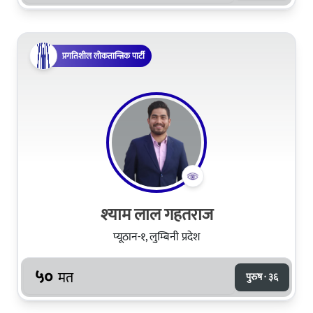
प्रगतिशील लोकतान्त्रिक पार्टी
श्‍याम लाल गहतराज
प्यूठान-१, लुम्बिनी प्रदेश
५०
मत
पुरुष · ३६