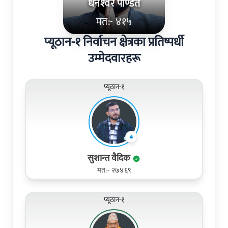
धनेश्‍वर पण्डित
मत:- ४१५
प्यूठान-१ निर्वाचन क्षेत्रका प्रतिष्पर्धी
उम्मेदवारहरू
प्यूठान-१
सुशान्त वैदिक
मत:- २७४६९
प्यूठान-१