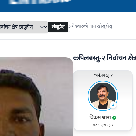
खोज्नुहोस्
Search candidates
कपिलबस्तु-२ निर्वाचन क्षेत्
कपिलबस्तु-२
विक्रम थापा
मत:- २७६३५