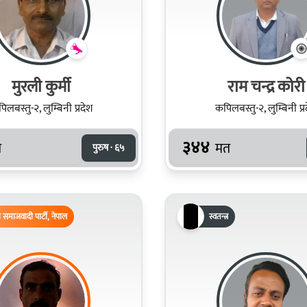
मुरली कुर्मी
राम चन्द्र कोरी
िलबस्तु-२, लुम्बिनी प्रदेश
कपिलबस्तु-२, लुम्बिनी प्र
३४४
त
मत
पुरुष · ६५
समाजवादी पार्टी, नेपाल
स्वतन्त्र