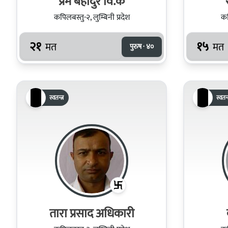
प्रेम बहादुर वि.क
कपिलबस्तु-२, लुम्बिनी प्रदेश
कप
२१
१५
मत
मत
पुरुष · ४०
स्वतन्त्र
स्वतन्त
तारा प्रसाद अधिकारी