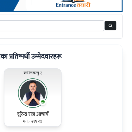
रका प्रतिष्पर्धी उम्मेदवारहरू
कपिलबस्तु-२
सुरेन्द्र राज आचार्य
मत:- २१५२७