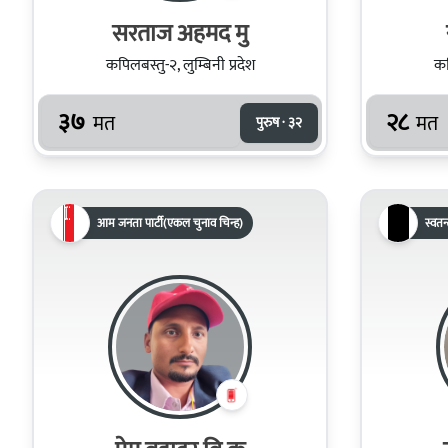
सरताज अहमद मु
कपिलबस्तु-२, लुम्बिनी प्रदेश
कप
३७
२८
मत
मत
पुरुष · ३२
आम जनता पार्टी(एकल चुनाव चिन्ह)
स्वतन्त