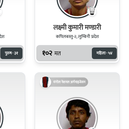
लक्ष्मी कुमारी मण्डारी
देश
कपिलबस्तु-२, लुम्बिनी प्रदेश
१०२
मत
पुरुष · ३१
महिला · ५४
मंगोल नेशनल अर्गनाइजेसन