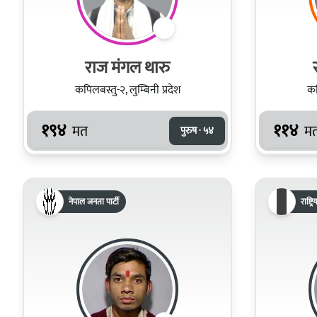
राज मंगल थारु
कपिलबस्तु-२, लुम्बिनी प्रदेश
कप
१९४
११४
मत
म
पुरुष · ५४
नेपाल जनता पार्टी
राष्ट्