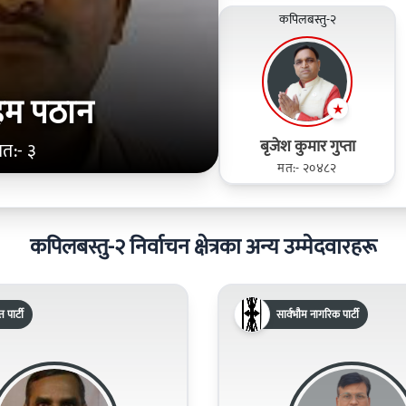
कपिलबस्तु-२
हिम पठान
बृजेश कुमार गुप्ता
त:- ३
मत:- २०४८२
कपिलबस्तु-२ निर्वाचन क्षेत्रका अन्य उम्मेदवारहरू
पार्टी
सार्वभौम नागरिक पार्टी