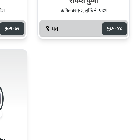
राकेश कुर्मी
देश
कपिलबस्तु-२, लुम्बिनी प्रदेश
९
मत
पुरुष · ४२
पुरुष · ४८