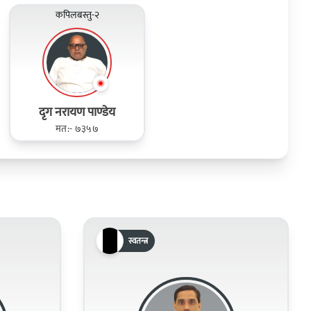
कपिलबस्तु-२
द‍ृग नरायण पाण्‍डेय
मत:- ७३५७
स्वतन्त्र