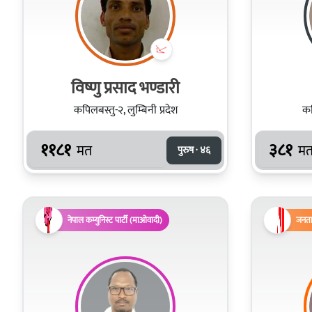
विष्णु प्रसाद भण्डारी
कपिलबस्तु-२, लुम्बिनी प्रदेश
कप
११८१
३८१
मत
म
पुरुष · ४६
नेपाल कम्युनिस्ट पार्टी (माओवादी)
जनता 