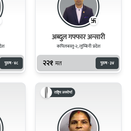
अब्दुल गफ्फार अन्सारी
देश
कपिलबस्तु-२, लुम्बिनी प्रदेश
२२१
मत
पुरुष · ४८
पुरुष · ३४
राष्ट्रिय जनमोर्चा