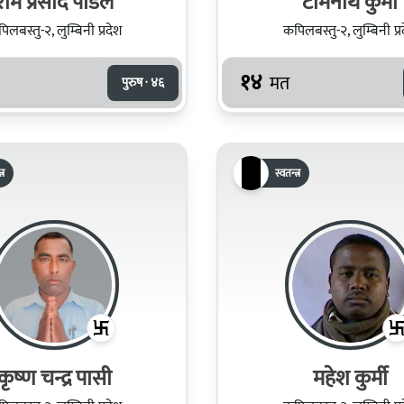
राम प्रसाद पौडेल
टोमनाथ कुर्मी
िलबस्तु-२, लुम्बिनी प्रदेश
कपिलबस्तु-२, लुम्बिनी प्र
१४
मत
पुरुष · ४६
्र
स्वतन्त्र
कृष्‍ण चन्द्र पासी
महेश कुर्मी