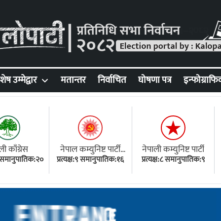
शेष उम्मेद्वार
मतान्तर
निर्वाचित
घोषणा पत्र
इन्फोग्राफि
ली काँग्रेस
नेपाल कम्युनिष्ट पार्टी
नेपाली कम्युनिष्ट पार्टी
१८ समानुपातिक:२०
प्रत्यक्ष:९ समानुपातिक:१६
(एमाले)
प्रत्यक्ष:८ समानुपातिक:९