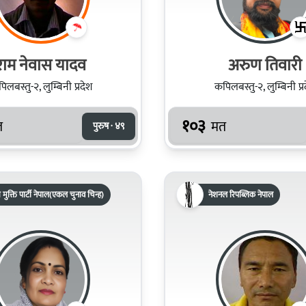
राम नेवास यादव
अरुण तिवारी
िलबस्तु-२, लुम्बिनी प्रदेश
कपिलबस्तु-२, लुम्बिनी प्र
१०३
त
मत
पुरुष · ४९
रिय मुक्ति पार्टी नेपाल(एकल चुनाव चिन्ह)
नेशनल रिपब्लिक नेपाल