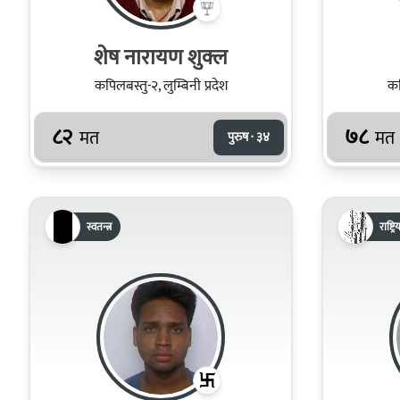
शेष नारायण शुक्ल
कपिलबस्तु-२, लुम्बिनी प्रदेश
कप
८२
७८
मत
मत
पुरुष · ३४
स्वतन्त्र
राष्ट्