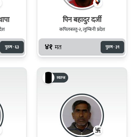
थापा
पिन बहादुर दर्जी
देश
कपिलबस्तु-२, लुम्बिनी प्रदेश
४१
मत
पुरुष · ६३
पुरुष · ३९
स्वतन्त्र