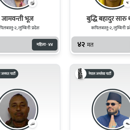
जामवन्ती भूज
बुद्धि बहादुर सारु 
िलबस्तु-२, लुम्बिनी प्रदेश
कपिलबस्तु-२, लुम्बिनी प्र
४२
मत
महिला · ४४
रिय जनमत पार्टी
नेपाल जनसेवा पार्टी