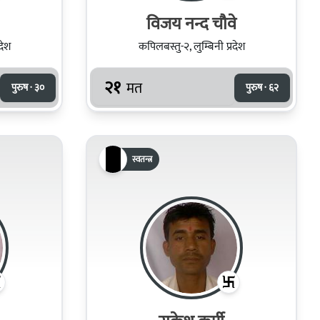
विजय नन्द चौवे
देश
कपिलबस्तु-२, लुम्बिनी प्रदेश
२१
मत
पुरुष · ३०
पुरुष · ६२
स्वतन्त्र