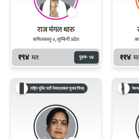
राज मंगल थारु
कपिलबस्तु-२, लुम्बिनी प्रदेश
कप
१९४
११४
मत
म
पुरुष · ५४
राष्ट्रिय मुक्ति पार्टी नेपाल(एकल चुनाव चिन्ह)
नेशन