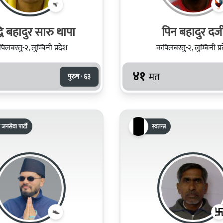
्धि बहादुर सारु थापा
पिन बहादुर दर्ज
िलबस्तु-२, लुम्बिनी प्रदेश
कपिलबस्तु-२, लुम्बिनी प्र
४१
मत
पुरुष · ६३
 जनसेवा पार्टी
स्वतन्त्र