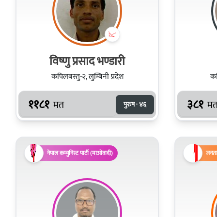
विष्णु प्रसाद भण्डारी
कपिलबस्तु-२, लुम्बिनी प्रदेश
कप
११८१
३८१
मत
म
पुरुष · ४६
नेपाल कम्युनिस्ट पार्टी (माओवादी)
जनता 