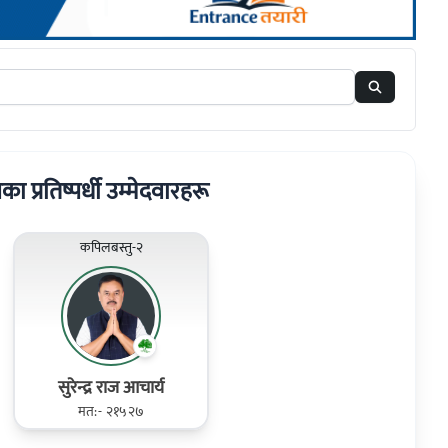
रका प्रतिष्पर्धी उम्मेदवारहरू
कपिलबस्तु-२
सुरेन्द्र राज आचार्य
मत:- २१५२७