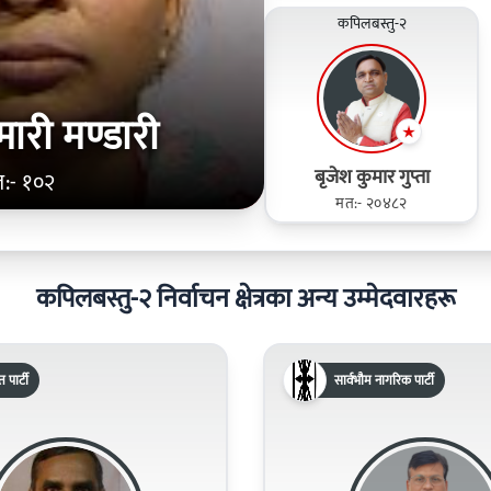
कपिलबस्तु-२
ुमारी मण्डारी
बृजेश कुमार गुप्ता
:- १०२
मत:- २०४८२
कपिलबस्तु-२ निर्वाचन क्षेत्रका अन्य उम्मेदवारहरू
पार्टी
सार्वभौम नागरिक पार्टी