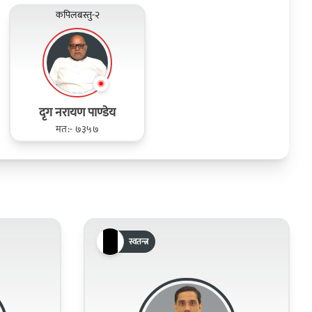
कपिलबस्तु-२
द‍ृग नरायण पाण्‍डेय
मत:- ७३५७
स्वतन्त्र