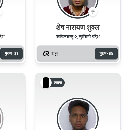
शेष नारायण शुक्ल
देश
कपिलबस्तु-२, लुम्बिनी प्रदेश
८२
मत
पुरुष · ३१
पुरुष · ३४
स्वतन्त्र