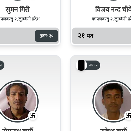
सुमन गिरी
विजय नन्द चौव
िलबस्तु-२, लुम्बिनी प्रदेश
कपिलबस्तु-२, लुम्बिनी प्र
२१
मत
पुरुष · ३०
्र
स्वतन्त्र