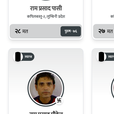
राम प्रसाद पासी
कपिलबस्तु-२, लुम्बिनी प्रदेश
कप
२८
२७
मत
मत
पुरुष · ७६
स्वतन्त्र
स्वतन्त