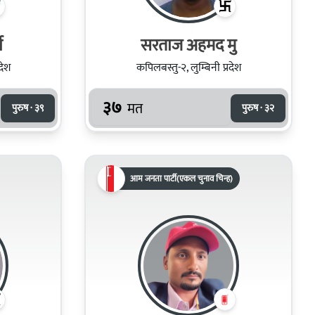
ी
सरताज अहमद मु
देश
कपिलबस्तु-२, लुम्बिनी प्रदेश
३७
मत
पुरुष · ३९
पुरुष · ३२
आम जनता पार्टी(एकल चुनाव चिन्ह)