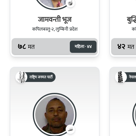
जामवन्ती भूज
बुद
कपिलबस्तु-२, लुम्बिनी प्रदेश
कप
७८
४२
मत
मत
महिला · ४४
राष्ट्रिय जनमत पार्टी
नेपाल