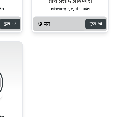
तारा प्रसाद अधिकारी
देश
कपिलबस्तु-२, लुम्बिनी प्रदेश
७
मत
पुरुष · ४८
पुरुष · ५४