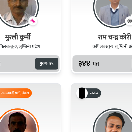
मुरली कुर्मी
राम चन्द्र कोरी
िलबस्तु-२, लुम्बिनी प्रदेश
कपिलबस्तु-२, लुम्बिनी प्र
३४४
त
मत
पुरुष · ६५
समाजवादी पार्टी, नेपाल
स्वतन्त्र