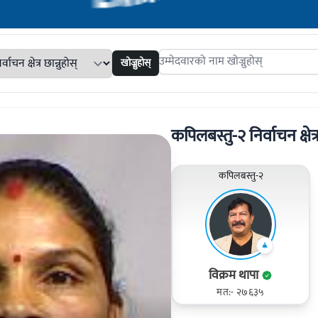
खोज्नुहोस्
Search candidates
कपिलबस्तु-२ निर्वाचन क्षेत्
कपिलबस्तु-२
विक्रम थापा
मत:- २७६३५