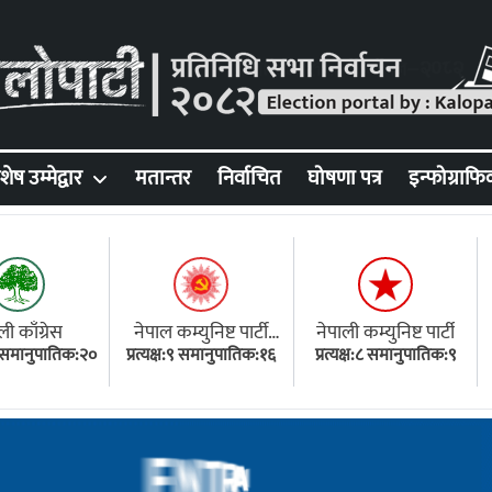
शेष उम्मेद्वार
मतान्तर
निर्वाचित
घोषणा पत्र
इन्फोग्राफि
ली काँग्रेस
नेपाल कम्युनिष्ट पार्टी
नेपाली कम्युनिष्ट पार्टी
१८ समानुपातिक:२०
प्रत्यक्ष:९ समानुपातिक:१६
(एमाले)
प्रत्यक्ष:८ समानुपातिक:९