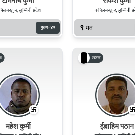
टोमनाथ कुर्मी
राकेश कुर्मी
िलबस्तु-२, लुम्बिनी प्रदेश
कपिलबस्तु-२, लुम्बिनी प्र
९
मत
पुरुष · ४२
्र
स्वतन्त्र
महेश कुर्मी
ईब्राहिम पठान