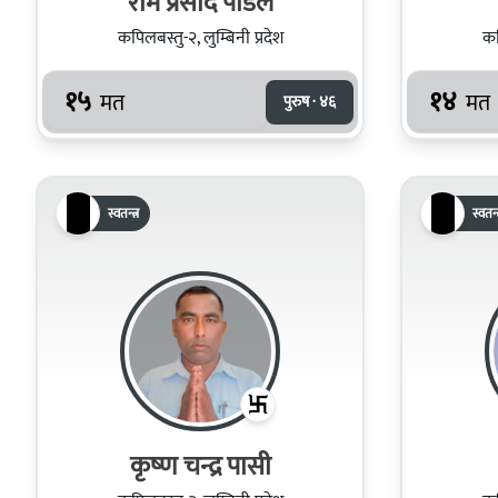
राम प्रसाद पौडेल
कपिलबस्तु-२, लुम्बिनी प्रदेश
कप
१५
१४
मत
मत
पुरुष · ४६
स्वतन्त्र
स्वतन्त
कृष्‍ण चन्द्र पासी