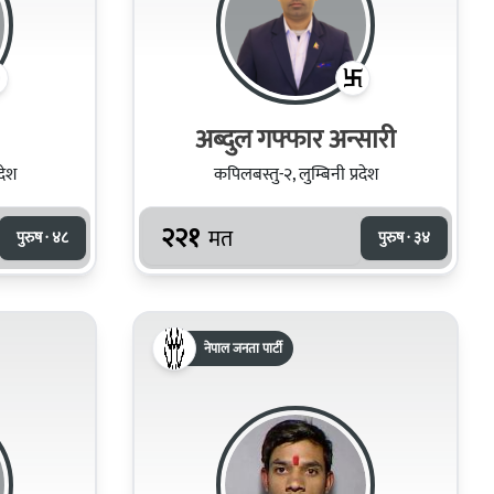
अब्दुल गफ्फार अन्सारी
देश
कपिलबस्तु-२, लुम्बिनी प्रदेश
२२१
मत
पुरुष · ४८
पुरुष · ३४
नेपाल जनता पार्टी