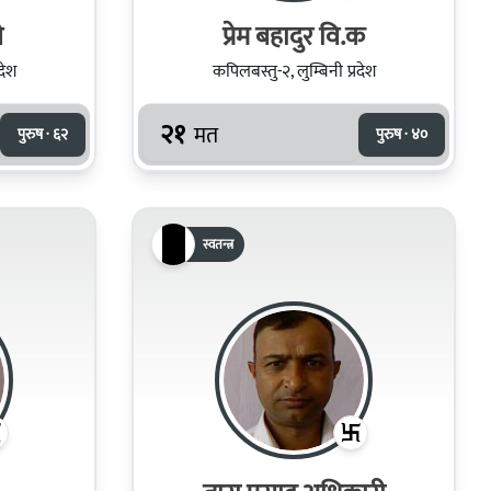
े
प्रेम बहादुर वि.क
देश
कपिलबस्तु-२, लुम्बिनी प्रदेश
२१
मत
पुरुष · ६२
पुरुष · ४०
स्वतन्त्र