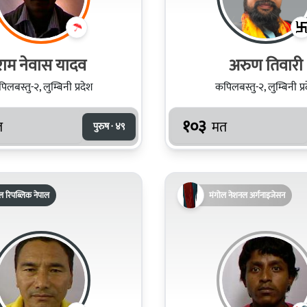
राम नेवास यादव
अरुण तिवारी
िलबस्तु-२, लुम्बिनी प्रदेश
कपिलबस्तु-२, लुम्बिनी प्र
१०३
त
मत
पुरुष · ४९
ल रिपब्लिक नेपाल
मंगोल नेशनल अर्गनाइजेसन