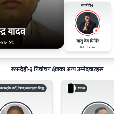
रूपन्देही-३
्द्र यादव
बासु देव घिमिरे
मत:- ४८
मत:- ८२७५
रूपन्देही-३ निर्वाचन क्षेत्रका अन्य उम्मेदवारहरू
क उन्मुक्ति पार्टी, नेपाल(एकल चुनाव चिन्ह)
स्वतन्त्र