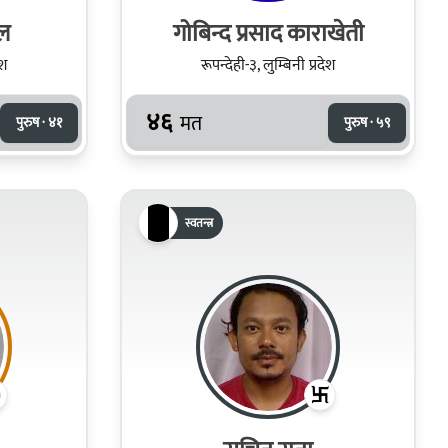
ाल
गोबिन्द प्रसाद काराखेती
ेश
रूपन्देही-३, लुम्बिनी प्रदेश
४६
मत
पुरुष · ४१
पुरुष · ५९
स्वतन्त्र