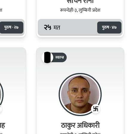
सचिन राना
ेश
रूपन्देही-३, लुम्बिनी प्रदेश
२५
मत
पुरुष · २७
पुरुष · ४७
स्वतन्त्र
ाह
ठाकुर अधिकारी