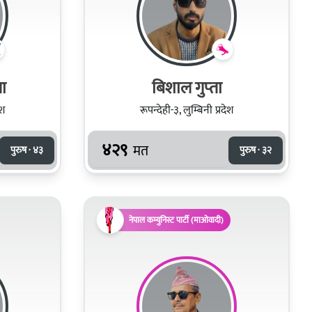
ता
बिशाल गुप्‍ता
ेश
रूपन्देही-३, लुम्बिनी प्रदेश
४२९
मत
पुरुष · ४३
पुरुष · ३२
नेपाल कम्युनिस्ट पार्टी (माओवादी)