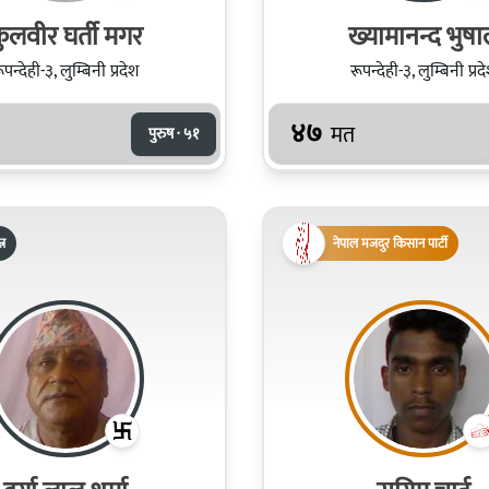
ुलवीर घर्ती मगर
ख्यामानन्द भुष
ूपन्देही-३, लुम्बिनी प्रदेश
रूपन्देही-३, लुम्बिनी प्रद
४७
मत
पुरुष · ५१
्र
नेपाल मजदुर किसान पार्टी