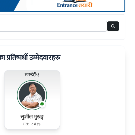
रका प्रतिष्पर्धी उम्मेदवारहरू
रूपन्देही-३
सुशील गुरुङ्ग
मत:- ८४३५