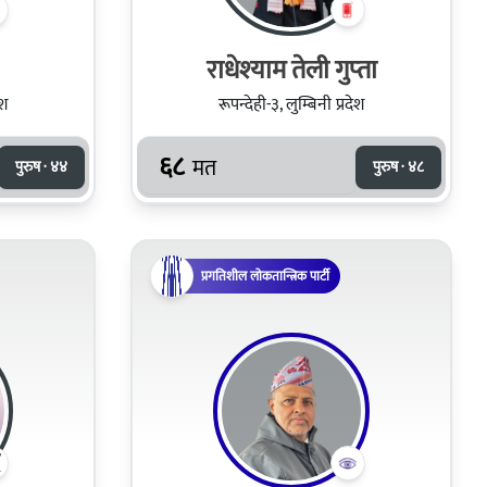
राधेश्‍याम तेली गुप्‍ता
ेश
रूपन्देही-३, लुम्बिनी प्रदेश
६८
मत
पुरुष · ४४
पुरुष · ४८
प्रगतिशील लोकतान्त्रिक पार्टी