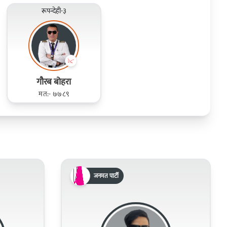
रूपन्देही-३
गौरब बोहरा
मत:- ७७८९
जनमत पार्टी