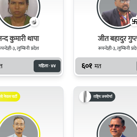
नन्द कुमारी थापा
जीत बहादुर गुप्‍
ूपन्देही-३, लुम्बिनी प्रदेश
रूपन्देही-३, लुम्बिनी प्रद
६०१
त
मत
महिला · ४४
लो नेपाल पार्टी
राष्ट्रिय जनमोर्चा