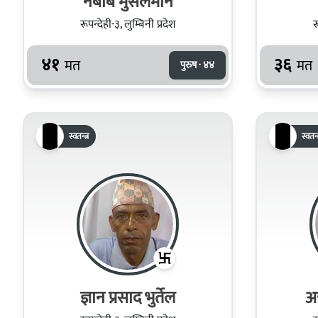
नबाब मुसलमान
रूपन्देही-३, लुम्बिनी प्रदेश
र
४१
३६
मत
मत
पुरुष · ४४
स्वतन्त्र
स्वतन्त
ज्ञान प्रसाद भुर्तेल
अ