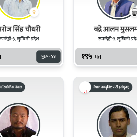
रोज सिंह चौधरी
बद्रे आलम मुसल
ूपन्देही-३, लुम्बिनी प्रदेश
रूपन्देही-३, लुम्बिनी प्रद
१९५
त
मत
पुरुष · ४३
ल रिपब्लिक नेपाल
नेपाल कम्युनिष्ट पार्टी (संयुक्त)