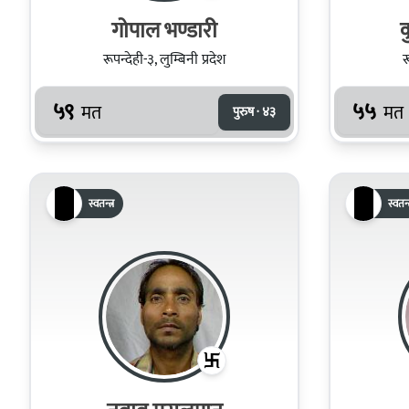
गोपाल भण्डारी
क
रूपन्देही-३, लुम्बिनी प्रदेश
र
५९
५५
मत
मत
पुरुष · ४३
स्वतन्त्र
स्वतन्त