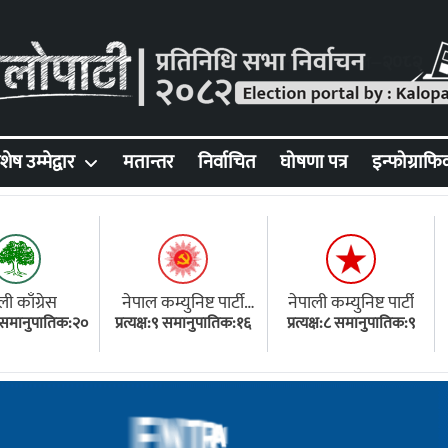
शेष उम्मेद्वार
मतान्तर
निर्वाचित
घोषणा पत्र
इन्फोग्राफि
ली काँग्रेस
नेपाल कम्युनिष्ट पार्टी
नेपाली कम्युनिष्ट पार्टी
१८ समानुपातिक:२०
प्रत्यक्ष:९ समानुपातिक:१६
(एमाले)
प्रत्यक्ष:८ समानुपातिक:९