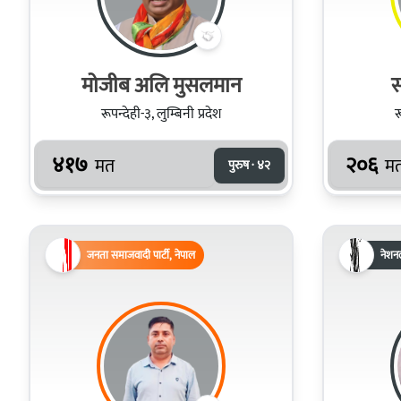
मोजीब अलि मुसलमान
स
रूपन्देही-३, लुम्बिनी प्रदेश
र
४१७
२०६
मत
म
पुरुष · ४२
जनता समाजवादी पार्टी, नेपाल
नेशन