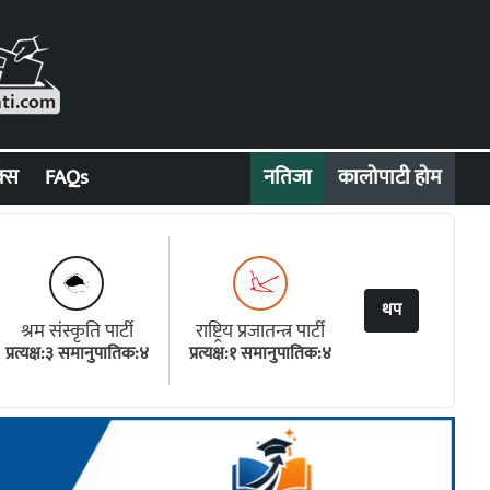
क्स
FAQs
नतिजा
कालोपाटी होम
थप
श्रम संस्कृति पार्टी
राष्ट्रिय प्रजातन्त्र पार्टी
प्रत्यक्ष:३ समानुपातिक:४
प्रत्यक्ष:१ समानुपातिक:४