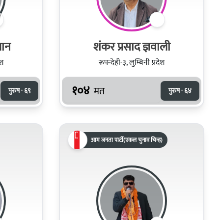
मान
शंकर प्रसाद ज्ञवाली
ेश
रूपन्देही-३, लुम्बिनी प्रदेश
१०४
मत
पुरुष · ६९
पुरुष · ६४
आम जनता पार्टी(एकल चुनाव चिन्ह)