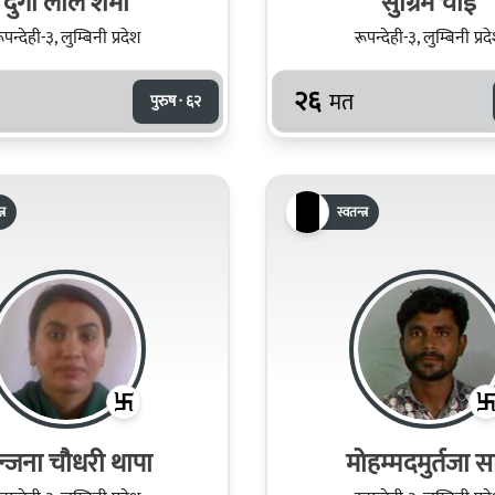
दुर्गा लाल शर्मा
सुग्रिम चाई
ूपन्देही-३, लुम्बिनी प्रदेश
रूपन्देही-३, लुम्बिनी प्रद
२६
मत
पुरुष · ६२
्र
स्वतन्त्र
न्जना चौधरी थापा
मोहम्मदमुर्तजा स