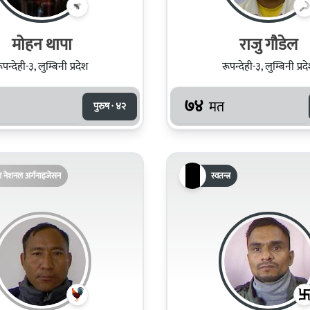
मोहन थापा
राजु गौडेल
ूपन्देही-३, लुम्बिनी प्रदेश
रूपन्देही-३, लुम्बिनी प्रद
७४
मत
पुरुष · ४२
ल नेशनल अर्गनाइजेसन
स्वतन्त्र