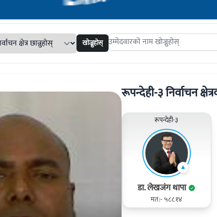
खोज्नुहोस्
Search candidates
रूपन्देही-३ निर्वाचन क्षेत्
रूपन्देही-३
डा. लेखजंग थापा
मत:- ५८८१४