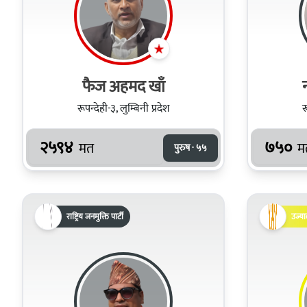
फैज अहमद खाँ
रूपन्देही-३, लुम्बिनी प्रदेश
र
२५९४
७५०
मत
म
पुरुष · ५५
राष्ट्रिय जनमुक्ति पार्टी
उज्या