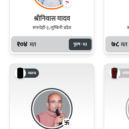
श्रीनिवास यादव
रूपन्देही-३, लुम्बिनी प्रदेश
र
१०४
७८
मत
मत
पुरुष · ४३
स्वतन्त्र
मंगो