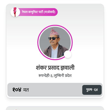
नेपाल कम्युनिस्ट पार्टी (माओवादी)
शंकर प्रसाद ज्ञवाली
रूपन्देही-३, लुम्बिनी प्रदेश
१०४
मत
पुरुष · ६४