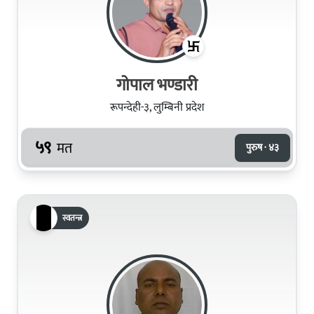
गोपाल भण्डारी
रूपन्देही-३, लुम्बिनी प्रदेश
५९
मत
पुरुष · ४३
स्वतन्त्र