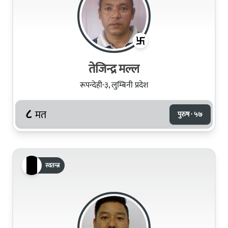
तेजिन्द्र मल्ल
रूपन्देही-३, लुम्बिनी प्रदेश
८
मत
पुरुष · ५७
स्वतन्त्र