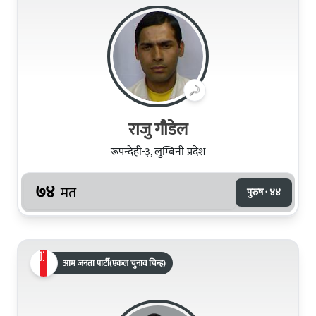
राजु गौडेल
रूपन्देही-३, लुम्बिनी प्रदेश
७४
मत
पुरुष · ४४
आम जनता पार्टी(एकल चुनाव चिन्ह)