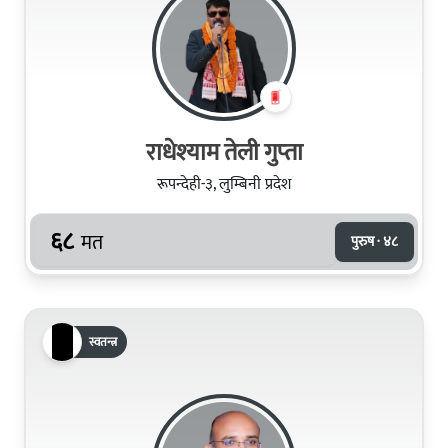
राधेश्‍याम तेली गुप्‍ता
रूपन्देही-३, लुम्बिनी प्रदेश
६८
मत
पुरुष · ४८
स्वतन्त्र