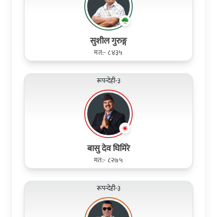
सुशील गुरुङ्ग
मत:- ८४३५
रूपन्देही-३
बासु देव घिमिरे
मत:- ८२७५
रूपन्देही-३