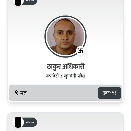
स्वतन्त्र
ठाकुर अधिकारी
रूपन्देही-३, लुम्बिनी प्रदेश
९
मत
पुरुष · ५३
स्वतन्त्र