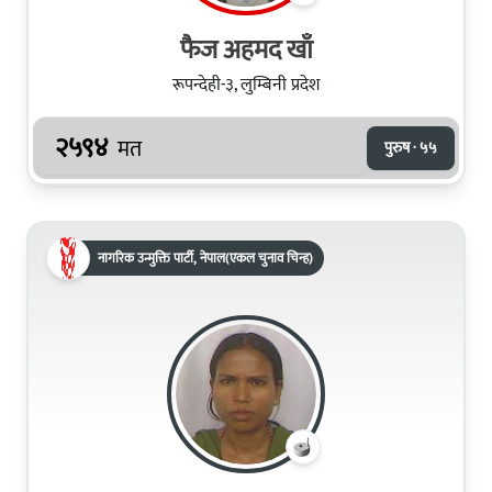
फैज अहमद खाँ
रूपन्देही-३, लुम्बिनी प्रदेश
२५९४
मत
पुरुष · ५५
नागरिक उन्मुक्ति पार्टी, नेपाल(एकल चुनाव चिन्ह)