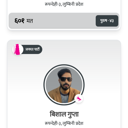
रूपन्देही-३, लुम्बिनी प्रदेश
६०१
मत
पुरुष · ४३
जनमत पार्टी
बिशाल गुप्‍ता
रूपन्देही-३, लुम्बिनी प्रदेश