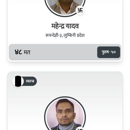
महेन्द्र यादव
रूपन्देही-३, लुम्बिनी प्रदेश
४८
मत
पुरुष · ५०
स्वतन्त्र