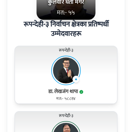
कुलवीर घर्ती मगर
मत:- ५५
रूपन्देही-३ निर्वाचन क्षेत्रका प्रतिष्पर्धी
उम्मेदवारहरू
रूपन्देही-३
डा. लेखजंग थापा
मत:- ५८८१४
रूपन्देही-३