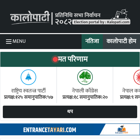
Skip to content
नतिजा
कालोपाटी होम
MENU
मत परिणाम
राष्ट्रिय स्वतन्त्र पार्टी
नेपाली काँग्रेस
नेपाल कम्य
प्रत्यक्ष:१२५ समानुपातिक:५७
प्रत्यक्ष:१८ समानुपातिक:२०
प्रत्यक्ष:९
(ए
थप