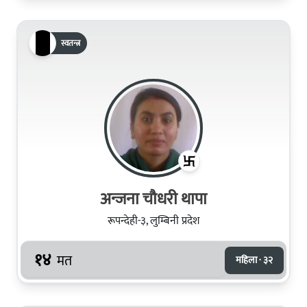
स्वतन्त्र
अन्जना चौधरी थापा
रूपन्देही-३, लुम्बिनी प्रदेश
१४
मत
महिला · ३२