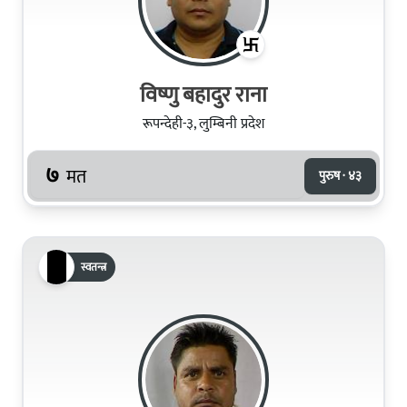
विष्णु बहादुर राना
रूपन्देही-३, लुम्बिनी प्रदेश
७
मत
पुरुष · ४३
स्वतन्त्र