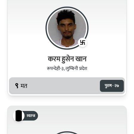
करम हुसेन खान
रूपन्देही-३, लुम्बिनी प्रदेश
९
मत
पुरुष · २७
स्वतन्त्र