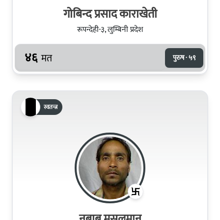
गोबिन्द प्रसाद काराखेती
रूपन्देही-३, लुम्बिनी प्रदेश
४६
मत
पुरुष · ५९
स्वतन्त्र
नबाब मुसलमान