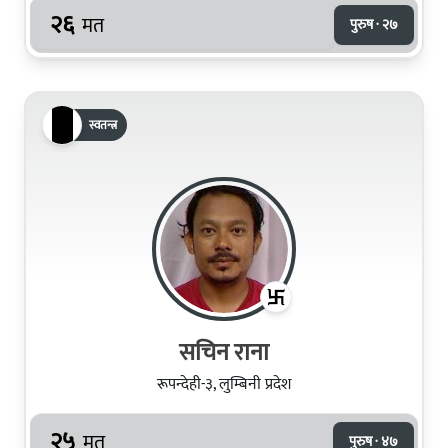
२६
मत
पुरुष · २७
स्वतन्त्र
सचिन राना
रूपन्देही-३, लुम्बिनी प्रदेश
२५
मत
पुरुष · ४७