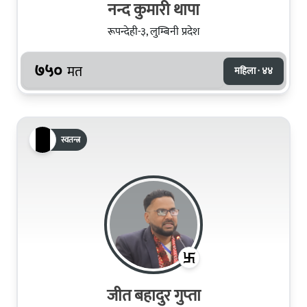
नन्द कुमारी थापा
रूपन्देही-३, लुम्बिनी प्रदेश
७५०
मत
महिला · ४४
स्वतन्त्र
जीत बहादुर गुप्‍ता