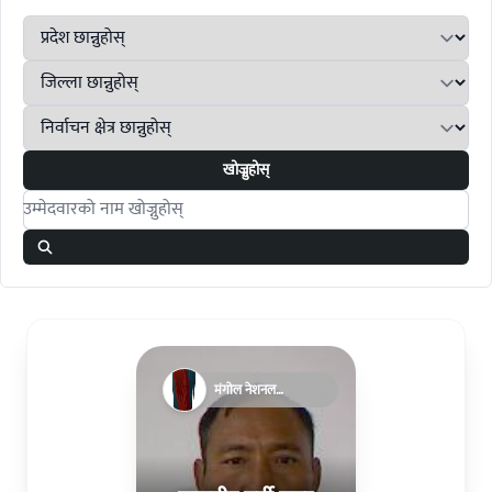
खोज्नुहोस्
Search candidates
मंगोल नेशनल
अर्गनाइजेसन