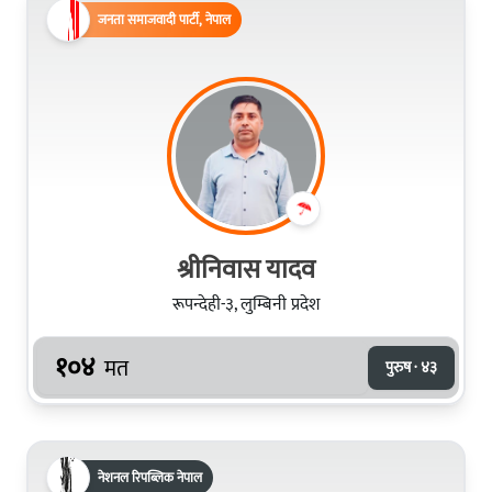
जनता समाजवादी पार्टी, नेपाल
श्रीनिवास यादव
रूपन्देही-३, लुम्बिनी प्रदेश
१०४
मत
पुरुष · ४३
नेशनल रिपब्लिक नेपाल