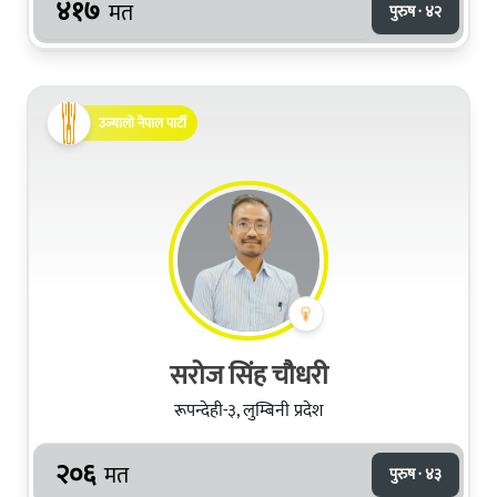
४१७
मत
पुरुष · ४२
उज्यालो नेपाल पार्टी
सरोज सिंह चौधरी
रूपन्देही-३, लुम्बिनी प्रदेश
२०६
मत
पुरुष · ४३