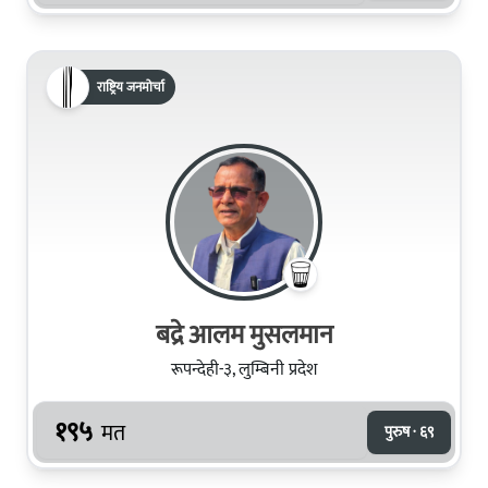
राष्ट्रिय जनमोर्चा
बद्रे आलम मुसलमान
रूपन्देही-३, लुम्बिनी प्रदेश
१९५
मत
पुरुष · ६९