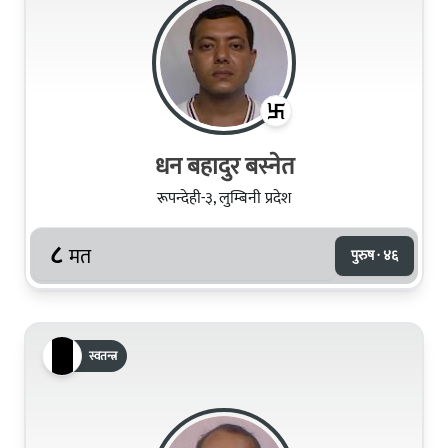
धन बहादुर बस्नेत
रूपन्देही-३, लुम्बिनी प्रदेश
८
मत
पुरुष · ४६
स्वतन्त्र