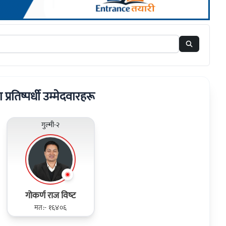
ा प्रतिष्पर्धी उम्मेदवारहरू
गुल्मी-२
गोकर्ण राज विष्‍ट
मत:- १६४०६