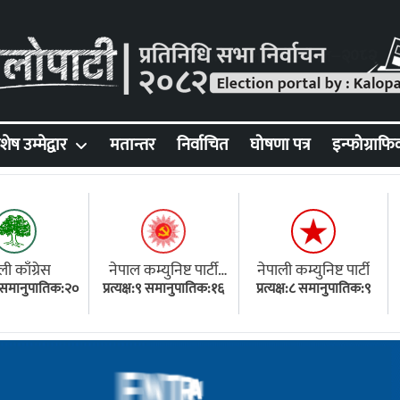
शेष उम्मेद्वार
मतान्तर
निर्वाचित
घोषणा पत्र
इन्फोग्राफि
ली काँग्रेस
नेपाल कम्युनिष्ट पार्टी
नेपाली कम्युनिष्ट पार्टी
१८ समानुपातिक:२०
प्रत्यक्ष:९ समानुपातिक:१६
(एमाले)
प्रत्यक्ष:८ समानुपातिक:९