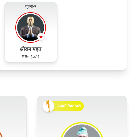
गुल्मी-२
श्रीराम महत
मत:- ३०८१
उज्यालो नेपाल पार्टी