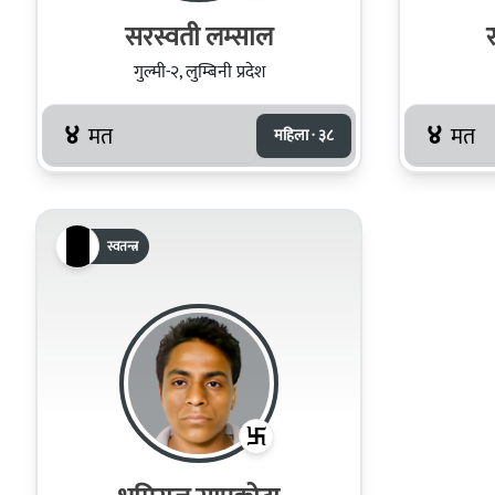
सरस्वती लम्साल
र
गुल्मी-२, लुम्बिनी प्रदेश
४
४
मत
मत
महिला · ३८
स्वतन्त्र