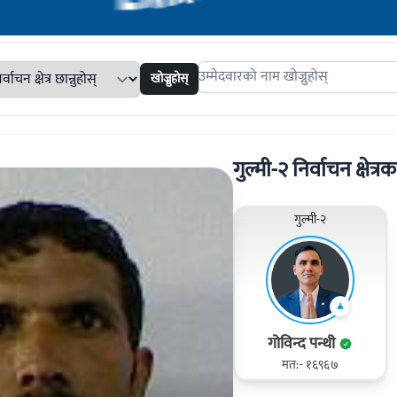
खोज्नुहोस्
Search candidates
गुल्मी-२ निर्वाचन क्षेत्रक
गुल्मी-२
गोविन्द पन्थी
मत:- १६९६७