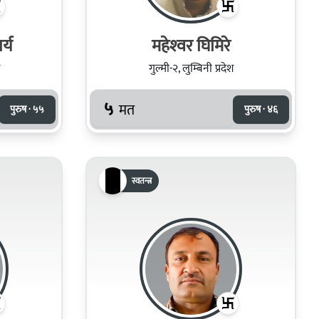
आचार्य
महेश्‍वर घिमिरे
गुल्मी-२, लुम्बिनी प्रदेश
५
मत
पुरुष · ५५
पुरुष · ४६
स्वतन्त्र