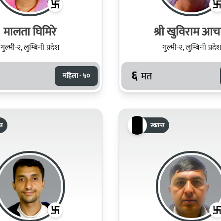
मालता घिमिरे
श्री खुविराम 
गुल्मी-२, लुम्बिनी प्रदेश
गुल्मी-२, लुम्बिनी प्रदेश
६
मत
महिला · ५०
्र
स्वतन्त्र