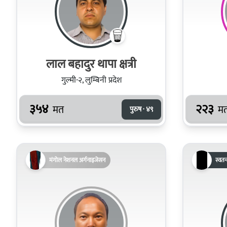
लाल बहादुर थापा क्षत्री
गुल्मी-२, लुम्बिनी प्रदेश
३५४
२२३
मत
म
पुरुष · ४९
मंगोल नेशनल अर्गनाइजेसन
स्वतन्त