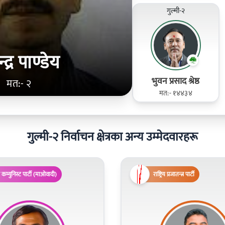
गुल्मी-२
न्द्र पाण्डेय
भुवन प्रसाद श्रेष्ठ
मत:- २
मत:- १४४३४
गुल्मी-२ निर्वाचन क्षेत्रका अन्य उम्मेदवारहरू
 कम्युनिस्ट पार्टी (माओवादी)
राष्ट्रिय प्रजातन्त्र पार्टी