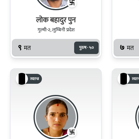
लोक बहादुर पुन
गुल्मी-२, लुम्बिनी प्रदेश
९
७
मत
मत
पुरुष · ५०
स्वतन्त्र
स्वतन्त