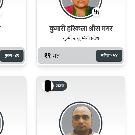
र
कुमारी हरिकला श्रीस मगर
गुल्मी-२, लुम्बिनी प्रदेश
१९
मत
पुरुष · ४९
महिला · ५४
स्वतन्त्र