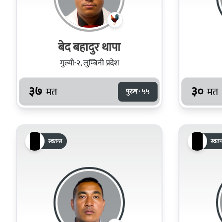
बेद बहादुर थापा
गुल्मी-२, लुम्बिनी प्रदेश
३७
३०
मत
मत
पुरुष · ५५
स्वतन्त्र
स्वतन्त