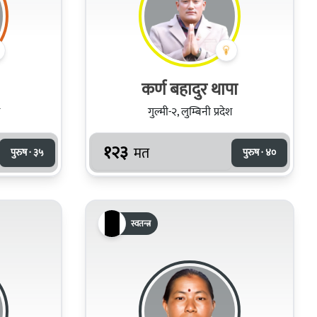
कर्ण बहादुर थापा
गुल्मी-२, लुम्बिनी प्रदेश
१२३
मत
पुरुष · ३५
पुरुष · ४०
स्वतन्त्र