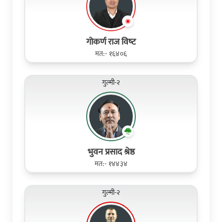
गोकर्ण राज विष्‍ट
मत:- १६४०६
गुल्मी-२
भुवन प्रसाद श्रेष्ठ
मत:- १४४३४
गुल्मी-२