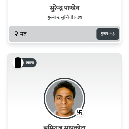
सुरेन्द्र पाण्डेय
गुल्मी-२, लुम्बिनी प्रदेश
२
मत
पुरुष · ५३
स्वतन्त्र
भुमिराज सापकोटा