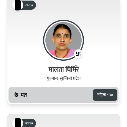
स्वतन्त्र
मालता घिमिरे
गुल्मी-२, लुम्बिनी प्रदेश
७
मत
महिला · ५०
स्वतन्त्र