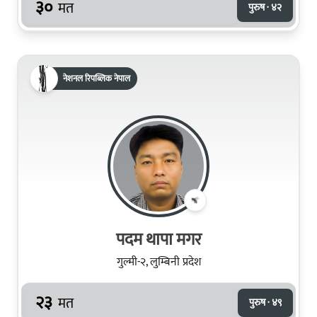
३०
मत
पुरुष · ४२
नेशनल रिपब्लिक नेपाल
पदम थापा मगर
गुल्मी-२, लुम्बिनी प्रदेश
२३
मत
पुरुष · ४९