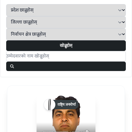
खोज्नुहोस्
Search candidates
राष्ट्रिय जनमोर्चा