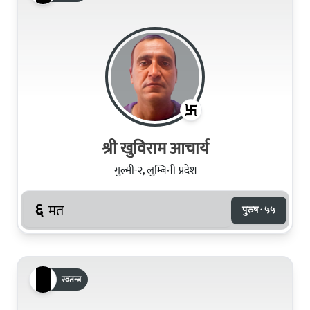
श्री खुविराम आचार्य
गुल्मी-२, लुम्बिनी प्रदेश
६
मत
पुरुष · ५५
स्वतन्त्र