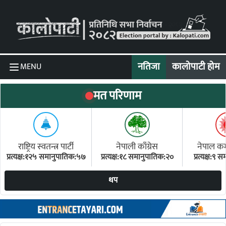
Skip to content
नतिजा
कालोपाटी होम
MENU
मत परिणाम
राष्ट्रिय स्वतन्त्र पार्टी
नेपाली काँग्रेस
नेपाल कम्य
प्रत्यक्ष:१२५ समानुपातिक:५७
प्रत्यक्ष:१८ समानुपातिक:२०
प्रत्यक्ष:९
(ए
थप