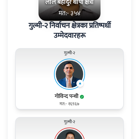
लाल बहादुर थापा क्षत्री
मत:- ३५४
गुल्मी-२ निर्वाचन क्षेत्रका प्रतिष्पर्धी
उम्मेदवारहरू
गुल्मी-२
गोविन्द पन्थी
मत:- १६९६७
गुल्मी-२