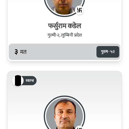
फर्सुराम कडेल
गुल्मी-२, लुम्बिनी प्रदेश
३
मत
पुरुष · ५२
स्वतन्त्र