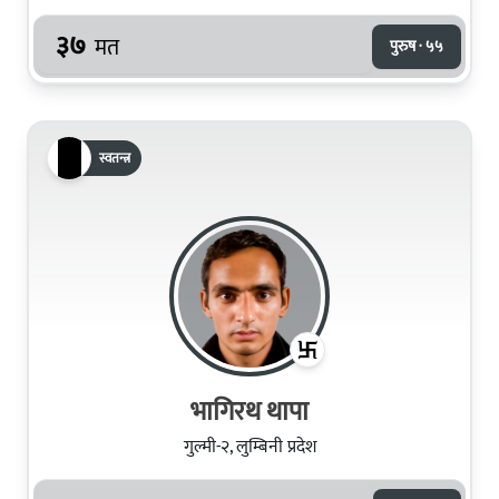
३७
मत
पुरुष · ५५
स्वतन्त्र
भागिरथ थापा
गुल्मी-२, लुम्बिनी प्रदेश