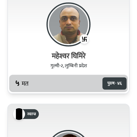
महेश्‍वर घिमिरे
गुल्मी-२, लुम्बिनी प्रदेश
५
मत
पुरुष · ४६
स्वतन्त्र