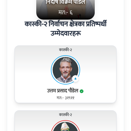
निर्दोष विक्रम पौडेल
मत:- ६
कास्की-२ निर्वाचन क्षेत्रका प्रतिष्पर्धी
उम्मेदवारहरू
कास्की-२
उत्तम प्रसाद पौडेल
मत:- ३१९११
कास्की-२