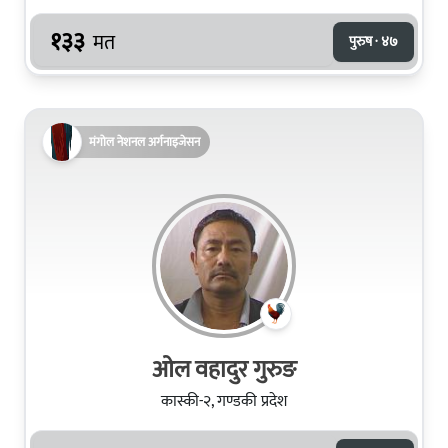
१३३
मत
पुरुष · ४७
मंगोल नेशनल अर्गनाइजेसन
ओल वहादुर गुरुङ
कास्की-२, गण्डकी प्रदेश