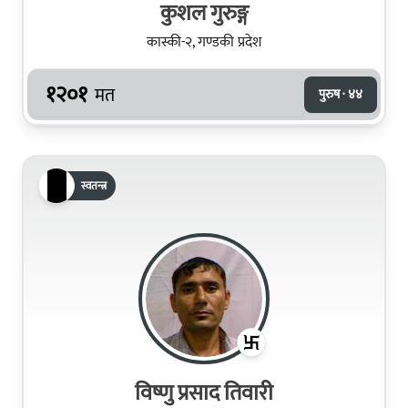
कुशल गुरुङ्ग
कास्की-२, गण्डकी प्रदेश
१२०१
मत
पुरुष · ४४
स्वतन्त्र
विष्णु प्रसाद तिवारी