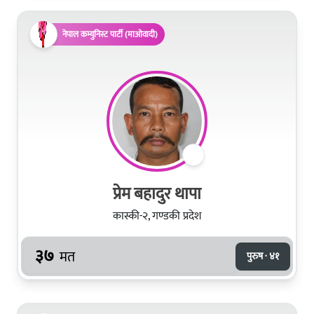
नेपाल कम्युनिस्ट पार्टी (माओवादी)
प्रेम बहादुर थापा
कास्की-२, गण्डकी प्रदेश
३७
मत
पुरुष · ४१