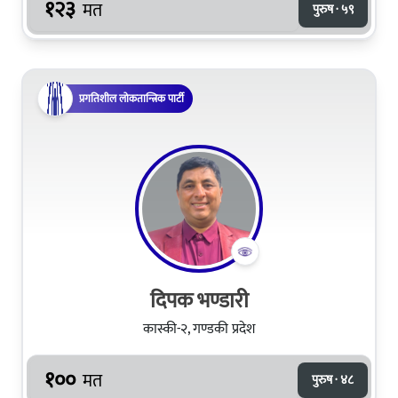
१२३
मत
पुरुष · ५९
प्रगतिशील लोकतान्त्रिक पार्टी
दिपक भण्डारी
कास्की-२, गण्डकी प्रदेश
१००
मत
पुरुष · ४८