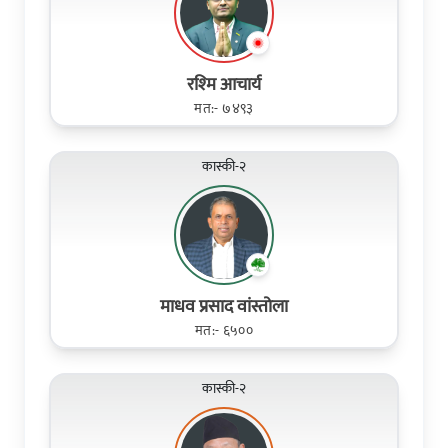
रश्‍मि आचार्य
मत:- ७४९३
कास्की-२
माधव प्रसाद वांस्तोला
मत:- ६५००
कास्की-२