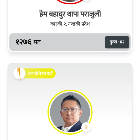
हेम बहादुर थापा पराजुली
कास्की-२, गण्डकी प्रदेश
१२७६
मत
पुरुष · ४२
उज्यालो नेपाल पार्टी