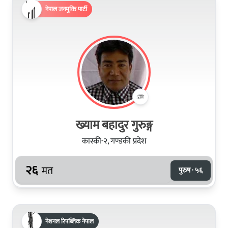
नेपाल जनमुक्ति पार्टी
ख्याम बहादुर गुरुङ्ग
कास्की-२, गण्डकी प्रदेश
२६
मत
पुरुष · ५६
नेशनल रिपब्लिक नेपाल