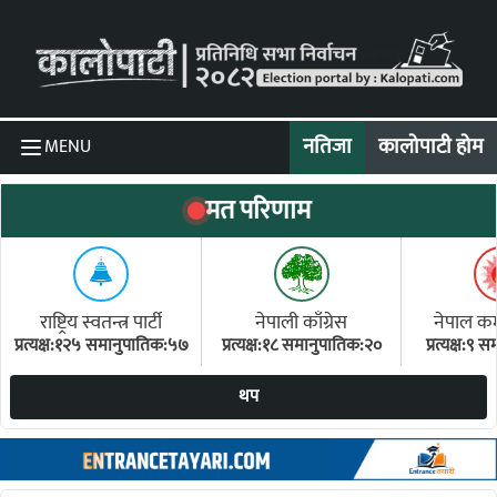
Skip to content
नतिजा
कालोपाटी होम
MENU
मत परिणाम
राष्ट्रिय स्वतन्त्र पार्टी
नेपाली काँग्रेस
नेपाल कम्य
प्रत्यक्ष:१२५ समानुपातिक:५७
प्रत्यक्ष:१८ समानुपातिक:२०
प्रत्यक्ष:९
(ए
थप