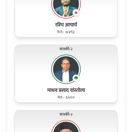
रश्‍मि आचार्य
मत:- ७४९३
कास्की-२
माधव प्रसाद वांस्तोला
मत:- ६५००
कास्की-२