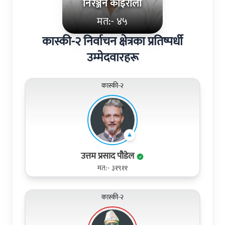
निरञ्जन कोइराला
मत:- ४५
कास्की-२ निर्वाचन क्षेत्रका प्रतिष्पर्धी
उम्मेदवारहरू
कास्की-२
उत्तम प्रसाद पौडेल
मत:- ३१९११
कास्की-२