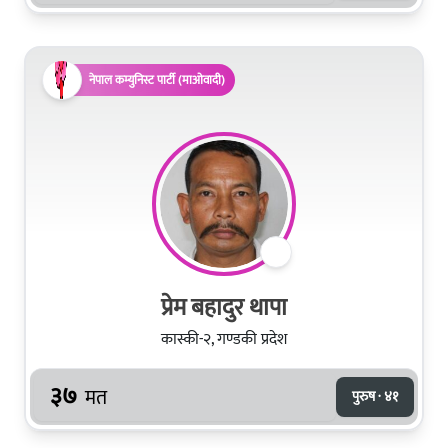
नेपाल कम्युनिस्ट पार्टी (माओवादी)
प्रेम बहादुर थापा
कास्की-२, गण्डकी प्रदेश
३७
मत
पुरुष · ४१