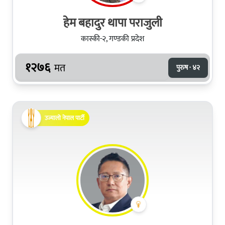
हेम बहादुर थापा पराजुली
कास्की-२, गण्डकी प्रदेश
१२७६
मत
पुरुष · ४२
उज्यालो नेपाल पार्टी