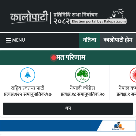
Skip to content
नतिजा
कालोपाटी होम
MENU
मत परिणाम
राष्ट्रिय स्वतन्त्र पार्टी
नेपाली काँग्रेस
नेपाल कम्य
प्रत्यक्ष:१२५ समानुपातिक:५७
प्रत्यक्ष:१८ समानुपातिक:२०
प्रत्यक्ष:९
(ए
थप