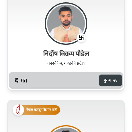
निर्दोष विक्रम पौडेल
कास्की-२, गण्डकी प्रदेश
६
मत
पुरुष · २६
नेपाल मजदुर किसान पार्टी