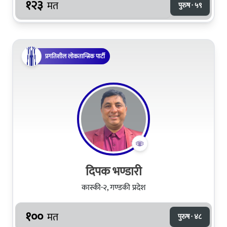
१२३
मत
पुरुष · ५९
प्रगतिशील लोकतान्त्रिक पार्टी
दिपक भण्डारी
कास्की-२, गण्डकी प्रदेश
१००
मत
पुरुष · ४८