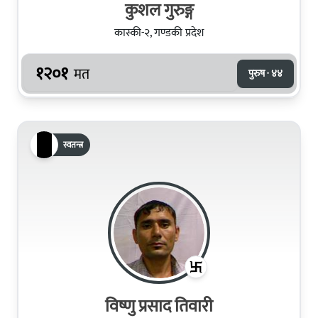
कुशल गुरुङ्ग
कास्की-२, गण्डकी प्रदेश
१२०१
मत
पुरुष · ४४
स्वतन्त्र
विष्णु प्रसाद तिवारी