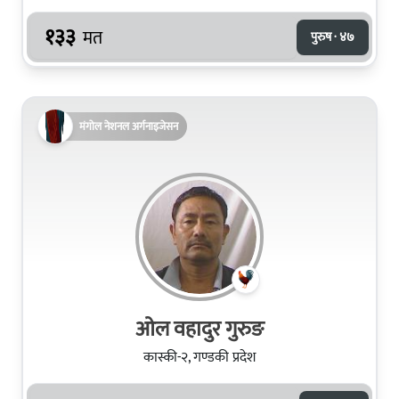
१३३
मत
पुरुष · ४७
मंगोल नेशनल अर्गनाइजेसन
ओल वहादुर गुरुङ
कास्की-२, गण्डकी प्रदेश