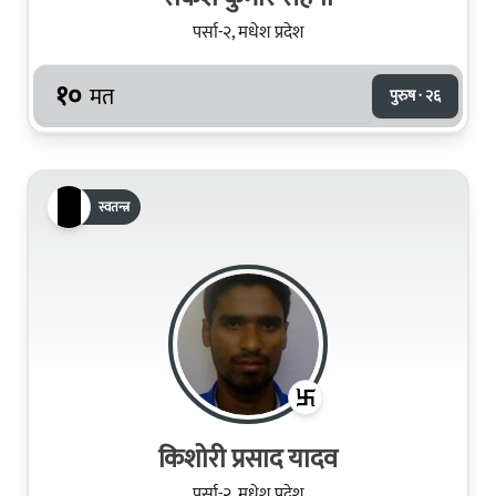
पर्सा-२, मधेश प्रदेश
१०
मत
पुरुष · २६
स्वतन्त्र
किशोरी प्रसाद यादव
पर्सा-२, मधेश प्रदेश