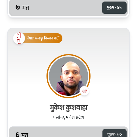
७
मत
पुरुष · ४५
नेपाल मजदुर किसान पार्टी
मुकेश कुशवाहा
पर्सा-२, मधेश प्रदेश
६
मत
पुरुष · ४२