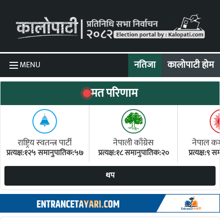
Skip to content
नतिजा
कालोपाटी होम
MENU
मत परिणाम
राष्ट्रिय स्वतन्त्र पार्टी
नेपाली काँग्रेस
नेपाल कम्य
प्रत्यक्ष:१२५ समानुपातिक:५७
प्रत्यक्ष:१८ समानुपातिक:२०
प्रत्यक्ष:९
(ए
थप