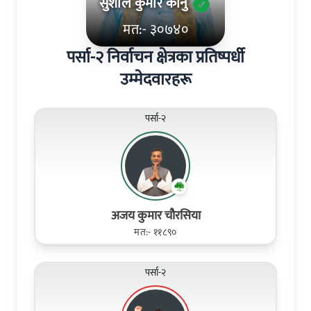
सुशील कुमार कानु
मत:- ३०७४०
पर्सा-२ निर्वाचन क्षेत्रका प्रतिष्पर्धी
उम्मेदवारहरू
पर्सा-२
अजय कुमार चौरसिया
मत:- ११८९०
पर्सा-२