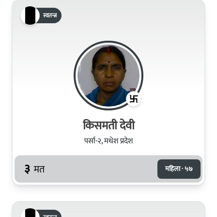
स्वतन्त्र
किसमती देवी
पर्सा-२, मधेश प्रदेश
३
मत
महिला · ५७