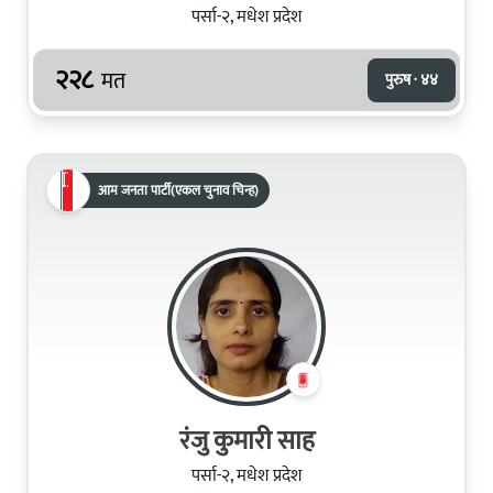
पर्सा-२, मधेश प्रदेश
२२८
मत
पुरुष · ४४
आम जनता पार्टी(एकल चुनाव चिन्ह)
रंजु कुमारी साह
पर्सा-२, मधेश प्रदेश