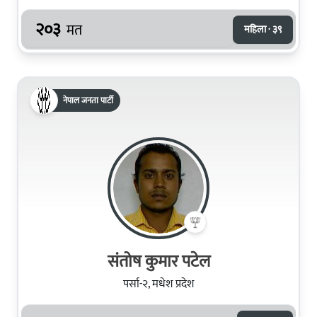
२०३
मत
महिला · ३९
नेपाल जनता पार्टी
संतोष कुमार पटेल
पर्सा-२, मधेश प्रदेश