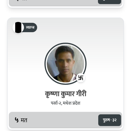
स्वतन्त्र
कृष्‍णा कुमार गीरी
पर्सा-२, मधेश प्रदेश
५
मत
पुरुष · ३२