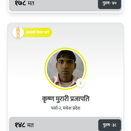
१७८
मत
पुरुष · ४०
उज्यालो नेपाल पार्टी
कृष्ण मुरारी प्रजापति
पर्सा-२, मधेश प्रदेश
१४८
मत
पुरुष · ३८