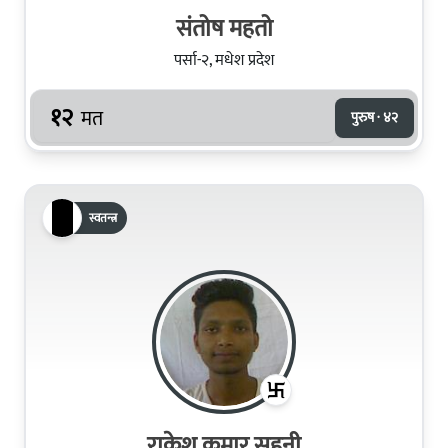
संतोष महतो
पर्सा-२, मधेश प्रदेश
१२
मत
पुरुष · ४२
स्वतन्त्र
राकेश कुमार सहनी