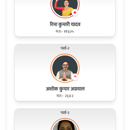
रिमा कुमारी यादव
मत:- ११६०५
पर्सा-२
अशोक कुमार अग्रवाल
मत:- २६४२
पर्सा-२