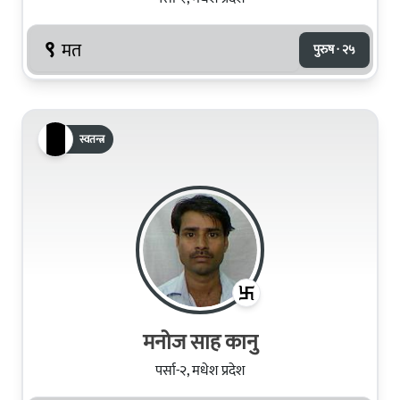
९
मत
पुरुष · २५
स्वतन्त्र
मनोज साह कानु
पर्सा-२, मधेश प्रदेश