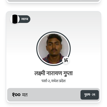
स्वतन्त्र
लक्ष्‍मी नारायण गु्प्‍ता
पर्सा-२, मधेश प्रदेश
१००
मत
पुरुष · २९