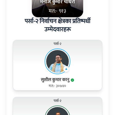
मनोज कुमार चौधरी
मत:- ९१३
पर्सा-२ निर्वाचन क्षेत्रका प्रतिष्पर्धी
उम्मेदवारहरू
पर्सा-२
सुशील कुमार कानु
मत:- ३०७४०
पर्सा-२