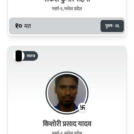
पर्सा-२, मधेश प्रदेश
१०
मत
पुरुष · २६
स्वतन्त्र
किशोरी प्रसाद यादव
पर्सा-२, मधेश प्रदेश