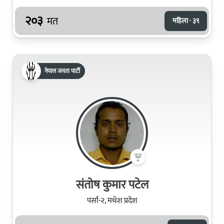
२०३
मत
महिला · ३९
नेपाल जनता पार्टी
संतोष कुमार पटेल
पर्सा-२, मधेश प्रदेश