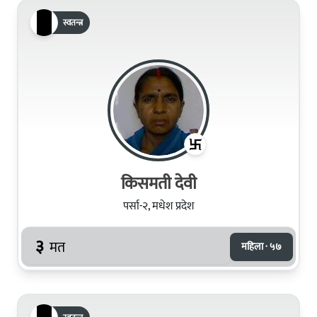
स्वतन्त्र
किसमती देवी
पर्सा-२, मधेश प्रदेश
३
मत
महिला · ५७