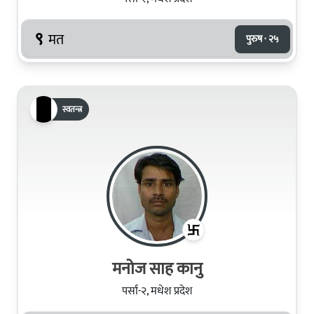
९
मत
पुरुष · २५
स्वतन्त्र
मनोज साह कानु
पर्सा-२, मधेश प्रदेश