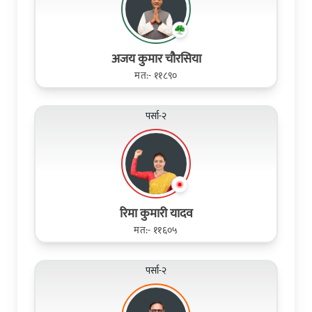
अजय कुमार चौरसिया
मत:- ११८९०
पर्सा-२
रिमा कुमारी यादव
मत:- ११६०५
पर्सा-२