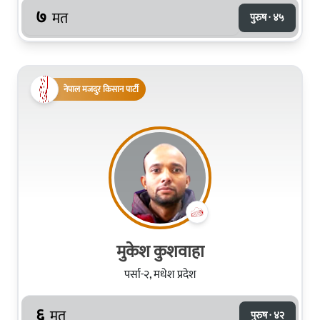
७
मत
पुरुष · ४५
नेपाल मजदुर किसान पार्टी
मुकेश कुशवाहा
पर्सा-२, मधेश प्रदेश
६
मत
पुरुष · ४२