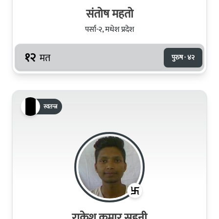
संतोष महतो
पर्सा-२, मधेश प्रदेश
१२
मत
पुरुष · ४२
स्वतन्त्र
राकेश कुमार सहनी