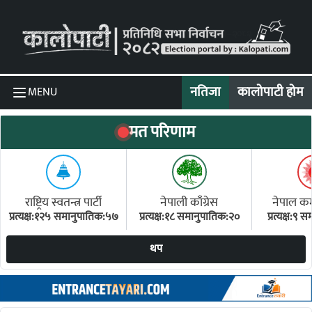
Skip to content
नतिजा
कालोपाटी होम
MENU
मत परिणाम
राष्ट्रिय स्वतन्त्र पार्टी
नेपाली काँग्रेस
नेपाल कम्य
प्रत्यक्ष:१२५ समानुपातिक:५७
प्रत्यक्ष:१८ समानुपातिक:२०
प्रत्यक्ष:९
(ए
थप