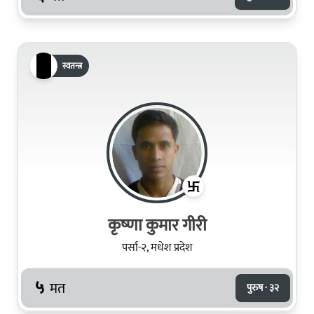
स्वतन्त्र
कृष्‍णा कुमार गीरी
पर्सा-२, मधेश प्रदेश
५
मत
पुरुष · ३२