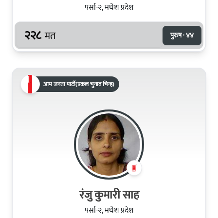
पर्सा-२, मधेश प्रदेश
२२८
मत
पुरुष · ४४
आम जनता पार्टी(एकल चुनाव चिन्ह)
रंजु कुमारी साह
पर्सा-२, मधेश प्रदेश