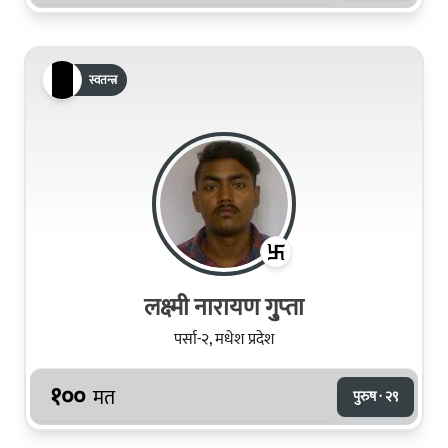
स्वतन्त्र
लक्ष्‍मी नारायण गु्प्‍ता
पर्सा-२, मधेश प्रदेश
१००
मत
पुरुष · २९