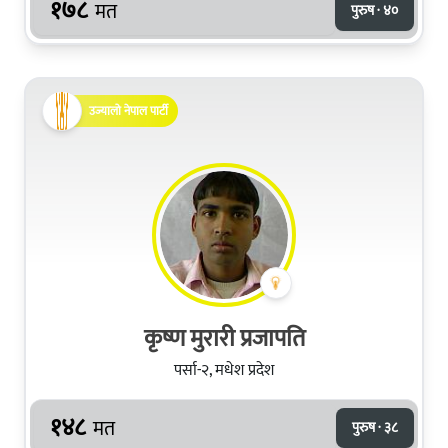
१७८
मत
पुरुष · ४०
उज्यालो नेपाल पार्टी
कृष्ण मुरारी प्रजापति
पर्सा-२, मधेश प्रदेश
१४८
मत
पुरुष · ३८