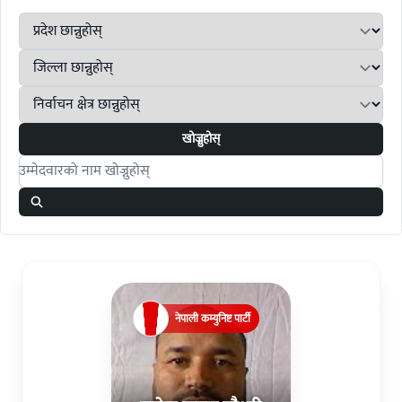
खोज्नुहोस्
Search candidates
नेपाली कम्युनिष्ट पार्टी