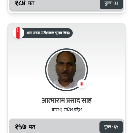
१८४
मत
पुरुष · ३३
आम जनता पार्टी(एकल चुनाव चिन्ह)
आत्‍माराम प्रसाद साह
बारा-२, मधेश प्रदेश
१५७
मत
पुरुष · ६५