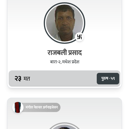
राजबली प्रसाद
बारा-२, मधेश प्रदेश
२३
मत
पुरुष · ५९
मंगोल नेशनल अर्गनाइजेसन