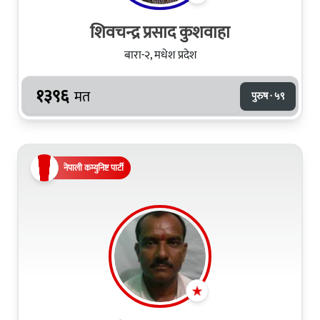
शिवचन्द्र प्रसाद कुशवाहा
बारा-२, मधेश प्रदेश
१३९६
मत
पुरुष · ५९
नेपाली कम्युनिष्ट पार्टी