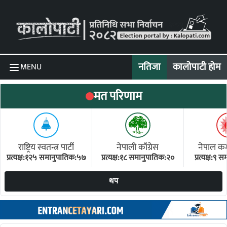
Skip to content
नतिजा
कालोपाटी होम
MENU
मत परिणाम
राष्ट्रिय स्वतन्त्र पार्टी
नेपाली काँग्रेस
नेपाल कम्य
प्रत्यक्ष:१२५ समानुपातिक:५७
प्रत्यक्ष:१८ समानुपातिक:२०
प्रत्यक्ष:९
(ए
थप