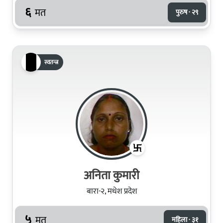
६
मत
पुरुष · २९
स्वतन्त्र
अनिता कुमारी
बारा-२, मधेश प्रदेश
५
मत
महिला · ३१