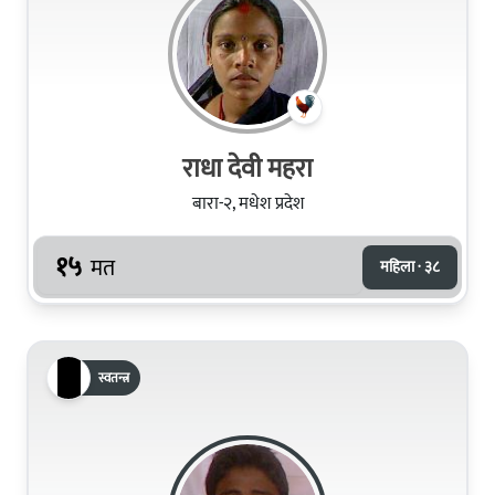
राधा देवी महरा
बारा-२, मधेश प्रदेश
१५
मत
महिला · ३८
स्वतन्त्र