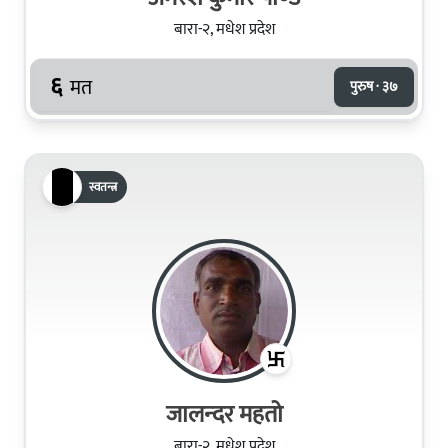
बारा-२, मधेश प्रदेश
६
मत
पुरुष · ३७
स्वतन्त्र
जालन्‍दर महतो
बारा-२, मधेश प्रदेश