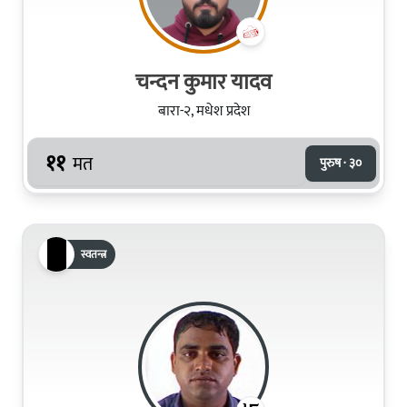
चन्दन कुमार यादव
बारा-२, मधेश प्रदेश
११
मत
पुरुष · ३०
स्वतन्त्र