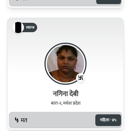
स्वतन्त्र
नगिना देबी
बारा-२, मधेश प्रदेश
५
मत
महिला · ४५