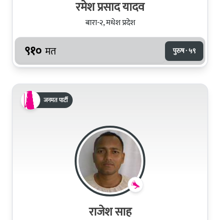
रमेश प्रसाद यादव
बारा-२, मधेश प्रदेश
९१०
मत
पुरुष · ५९
जनमत पार्टी
राजेश साह