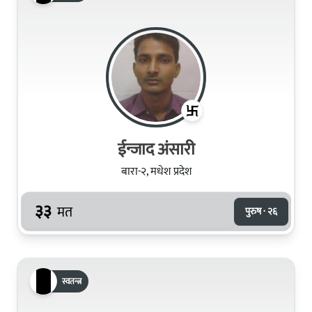
ईन्जाद अंसारी
बारा-२, मधेश प्रदेश
३३
मत
पुरुष · २६
स्वतन्त्र