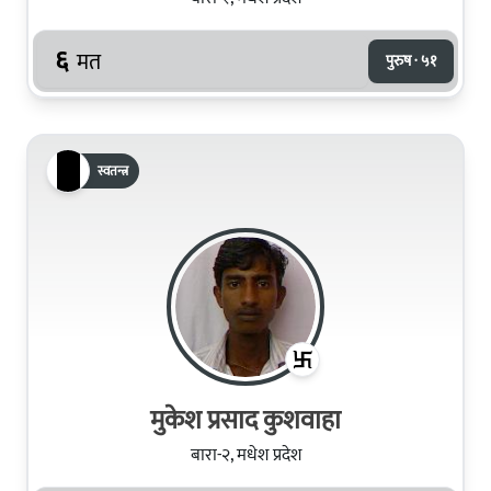
६
मत
पुरुष · ५१
स्वतन्त्र
मुकेश प्रसाद कुशवाहा
बारा-२, मधेश प्रदेश