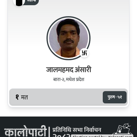
स्वतन्त्र
जालमहमद अंसारी
बारा-२, मधेश प्रदेश
१
मत
पुरुष · ५१