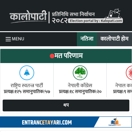
Skip to content
नतिजा
कालोपाटी होम
MENU
मत परिणाम
राष्ट्रिय स्वतन्त्र पार्टी
नेपाली काँग्रेस
नेपाल कम्य
प्रत्यक्ष:१२५ समानुपातिक:५७
प्रत्यक्ष:१८ समानुपातिक:२०
प्रत्यक्ष:९
(ए
थप