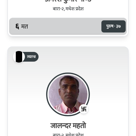
बारा-२, मधेश प्रदेश
६
मत
पुरुष · ३७
स्वतन्त्र
जालन्‍दर महतो
बारा-२, मधेश प्रदेश