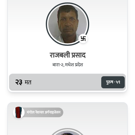
राजबली प्रसाद
बारा-२, मधेश प्रदेश
२३
मत
पुरुष · ५९
मंगोल नेशनल अर्गनाइजेसन