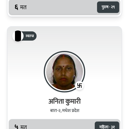
६
मत
पुरुष · २९
स्वतन्त्र
अनिता कुमारी
बारा-२, मधेश प्रदेश
५
मत
महिला · ३१