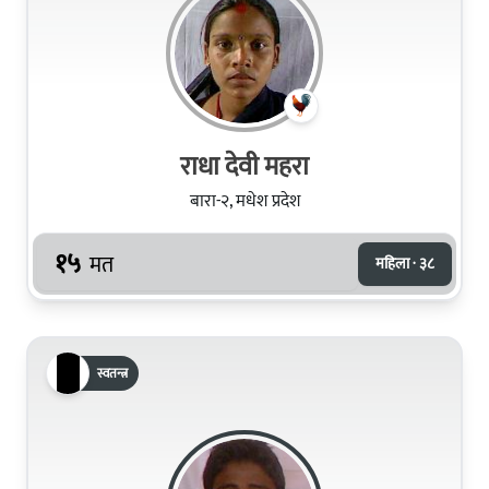
राधा देवी महरा
बारा-२, मधेश प्रदेश
१५
मत
महिला · ३८
स्वतन्त्र