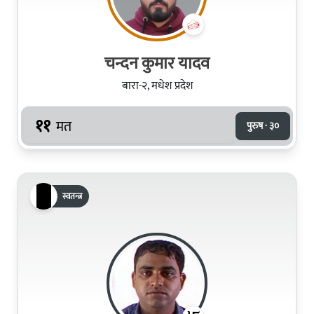
चन्दन कुमार यादव
बारा-२, मधेश प्रदेश
११
मत
पुरुष · ३०
स्वतन्त्र