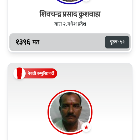
शिवचन्द्र प्रसाद कुशवाहा
बारा-२, मधेश प्रदेश
१३९६
मत
पुरुष · ५९
नेपाली कम्युनिष्ट पार्टी