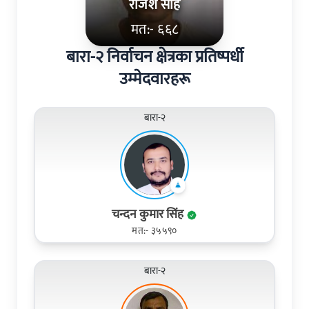
राजेश साह
मत:- ६६८
बारा-२ निर्वाचन क्षेत्रका प्रतिष्पर्धी
उम्मेदवारहरू
बारा-२
चन्दन कुमार सिंह
मत:- ३५५९०
बारा-२