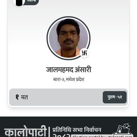
स्वतन्त्र
जालमहमद अंसारी
बारा-२, मधेश प्रदेश
१
मत
पुरुष · ५१