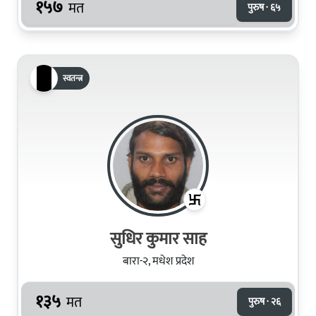
१५७
मत
पुरुष · ६५
स्वतन्त्र
सुधिर कुमार साह
बारा-२, मधेश प्रदेश
१३५
मत
पुरुष · २६