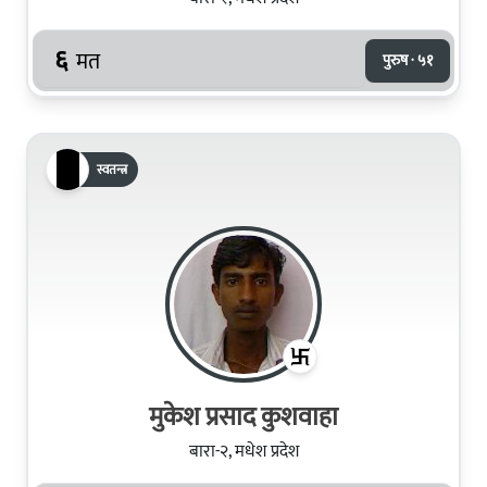
६
मत
पुरुष · ५१
स्वतन्त्र
मुकेश प्रसाद कुशवाहा
बारा-२, मधेश प्रदेश