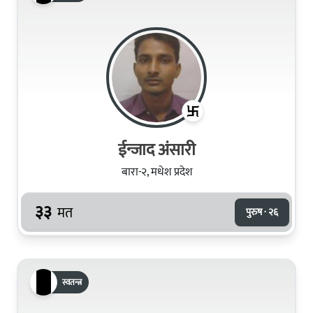
ईन्जाद अंसारी
बारा-२, मधेश प्रदेश
३३
मत
पुरुष · २६
स्वतन्त्र