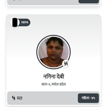
स्वतन्त्र
नगिना देबी
बारा-२, मधेश प्रदेश
५
मत
महिला · ४५