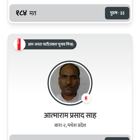
१८४
मत
पुरुष · ३३
आम जनता पार्टी(एकल चुनाव चिन्ह)
आत्‍माराम प्रसाद साह
बारा-२, मधेश प्रदेश