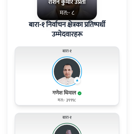
रोशन कुमार उप्रेती
मत:- ८
बारा-१ निर्वाचन क्षेत्रका प्रतिष्पर्धी
उम्मेदवारहरू
बारा-१
गणेश धिमाल
मत:- ३९९९८
बारा-१