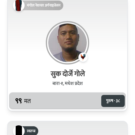
मंगोल नेशनल अर्गनाइजेसन
सुक दोर्जे गोले
बारा-१, मधेश प्रदेश
९९
मत
पुरुष · ३८
स्वतन्त्र