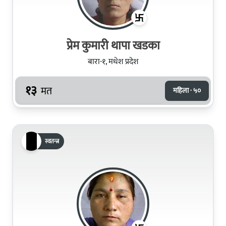
प्रेम कुमारी थापा खडका
बारा-१, मधेश प्रदेश
१३
मत
महिला · ५०
स्वतन्त्र