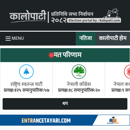
Skip to content
नतिजा
कालोपाटी होम
MENU
मत परिणाम
राष्ट्रिय स्वतन्त्र पार्टी
नेपाली काँग्रेस
नेपाल कम्य
प्रत्यक्ष:१२५ समानुपातिक:५७
प्रत्यक्ष:१८ समानुपातिक:२०
प्रत्यक्ष:९
(ए
थप