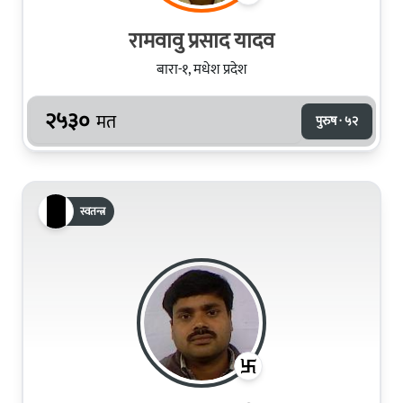
रामवावु प्रसाद यादव
बारा-१, मधेश प्रदेश
२५३०
मत
पुरुष · ५२
स्वतन्त्र