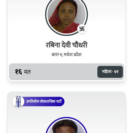
रबिना देवी चौधरी
बारा-१, मधेश प्रदेश
१६
मत
महिला · ४१
प्रगतिशील लोकतान्त्रिक पार्टी