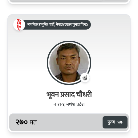
नागरिक उन्मुक्ति पार्टी, नेपाल(एकल चुनाव चिन्ह)
भूवन प्रसाद चौधरी
बारा-१, मधेश प्रदेश
२७०
मत
पुरुष · ५७