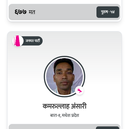
६७७
मत
पुरुष · ५४
जनमत पार्टी
कमरुल्लाह अंसारी
बारा-१, मधेश प्रदेश