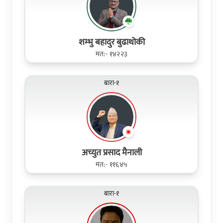
शम्भु बहादुर बुढाथोकी
मत:- १४२२३
बारा-१
अच्युत प्रसाद मैनाली
मत:- ११६४५
बारा-१