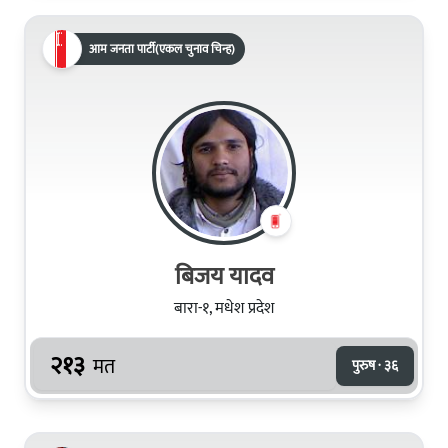
आम जनता पार्टी(एकल चुनाव चिन्ह)
बिजय यादव
बारा-१, मधेश प्रदेश
२१३
मत
पुरुष · ३६