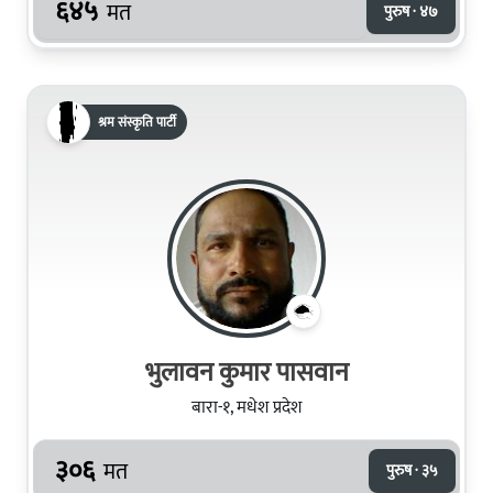
६४५
मत
पुरुष · ४७
श्रम संस्कृति पार्टी
भुलावन कुमार पासवान
बारा-१, मधेश प्रदेश
३०६
मत
पुरुष · ३५