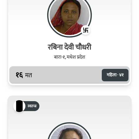
रबिना देवी चौधरी
बारा-१, मधेश प्रदेश
१६
मत
महिला · ४१
स्वतन्त्र