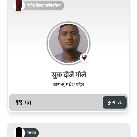
मंगोल नेशनल अर्गनाइजेसन
सुक दोर्जे गोले
बारा-१, मधेश प्रदेश
९९
मत
पुरुष · ३८
स्वतन्त्र