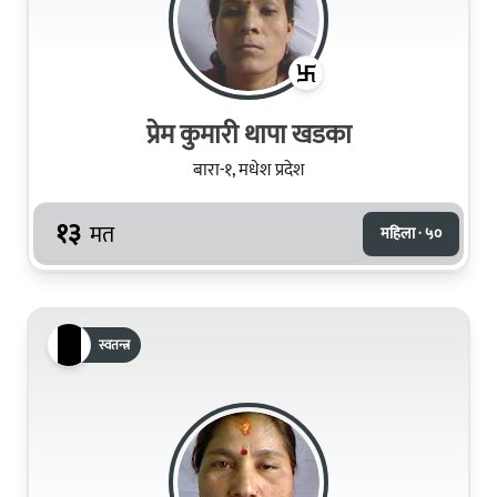
प्रेम कुमारी थापा खडका
बारा-१, मधेश प्रदेश
१३
मत
महिला · ५०
स्वतन्त्र