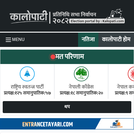
Skip to content
नतिजा
कालोपाटी होम
MENU
मत परिणाम
राष्ट्रिय स्वतन्त्र पार्टी
नेपाली काँग्रेस
नेपाल कम्य
प्रत्यक्ष:१२५ समानुपातिक:५७
प्रत्यक्ष:१८ समानुपातिक:२०
प्रत्यक्ष:९
(ए
थप