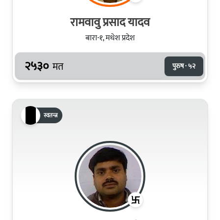
रामवावु प्रसाद यादव
बारा-१, मधेश प्रदेश
२५३०
मत
पुरुष · ५२
स्वतन्त्र