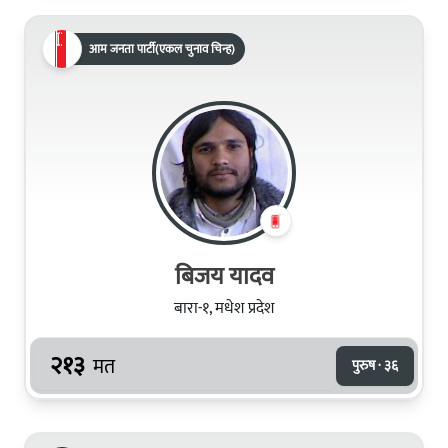
आम जनता पार्टी(एकल चुनाव चिन्ह)
बिजय यादव
बारा-१, मधेश प्रदेश
२१३
मत
पुरुष · ३६