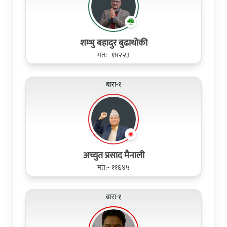
शम्भु बहादुर बुढाथोकी
मत:- १४२२३
बारा-१
अच्युत प्रसाद मैनाली
मत:- ११६४५
बारा-१