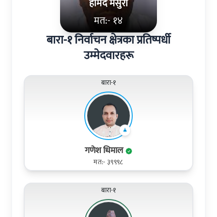
हमिद मंसुरी
मत:- १४
बारा-१ निर्वाचन क्षेत्रका प्रतिष्पर्धी
उम्मेदवारहरू
बारा-१
गणेश धिमाल
मत:- ३९९९८
बारा-१