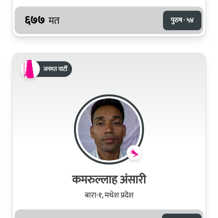
६७७
मत
पुरुष · ५४
जनमत पार्टी
कमरुल्लाह अंसारी
बारा-१, मधेश प्रदेश