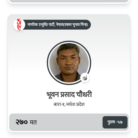
नागरिक उन्मुक्ति पार्टी, नेपाल(एकल चुनाव चिन्ह)
भूवन प्रसाद चौधरी
बारा-१, मधेश प्रदेश
२७०
मत
पुरुष · ५७