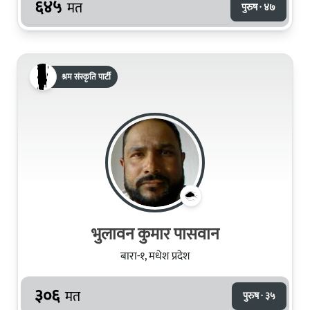
६४५
मत
पुरुष · ४७
श्रम संस्कृति पार्टी
भुलावन कुमार पासवान
बारा-१, मधेश प्रदेश
३०६
मत
पुरुष · ३५